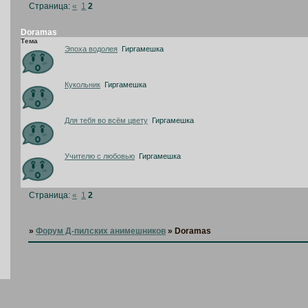
Страница:
«
1
2
Doramas
Тема
Эпоха водолея
Гиргамешка
Кукольник
Гиргамешка
Для тебя во всём цвету
Гиргамешка
Учителю с любовью
Гиргамешка
Страница:
«
1
2
»
Форум Д-пилских анимешников
»
Doramas