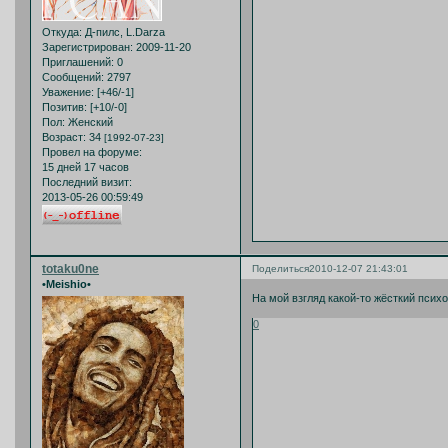
Откуда:
Д-пилс, L.Darza
Зарегистрирован
: 2009-11-20
Приглашений:
0
Сообщений:
2797
Уважение:
[+46/-1]
Позитив:
[+10/-0]
Пол:
Женский
Возраст:
34
[1992-07-23]
Провел на форуме:
15 дней 17 часов
Последний визит:
2013-05-26 00:59:49
totaku0ne
Поделиться
2010-12-07 21:43:01
•Meishio•
На мой взгляд какой-то жёсткий пси
0