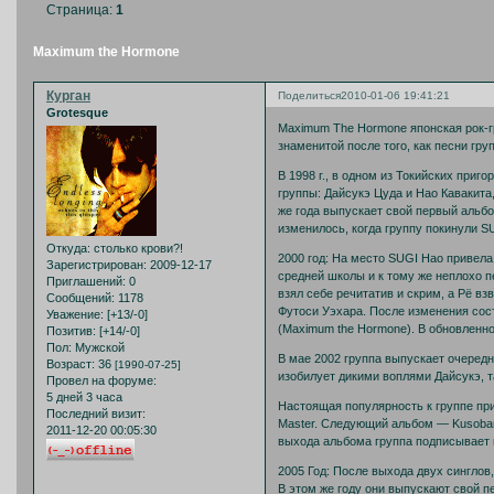
Страница:
1
Maximum the Hormone
Курган
Поделиться
2010-01-06 19:41:21
Grotesque
Maximum The Hormone японская рок-г
знаменитой после того, как песни гр
В 1998 г., в одном из Токийских при
группы: Дайсукэ Цуда и Нао Кавакита,
же года выпускает свой первый альбо
изменилось, когда группу покинули S
Откуда:
столько крови?!
2000 год: На место SUGI Нао привела
Зарегистрирован
: 2009-12-17
средней школы и к тому же неплохо 
Приглашений:
0
взял себе речитатив и скрим, а Рё вз
Сообщений:
1178
Футоси Уэхара. После изменения с
Уважение:
[+13/-0]
(Maximum the Hormone). В обновленно
Позитив:
[+14/-0]
Пол:
Мужской
В мае 2002 группа выпускает очередн
Возраст:
36
[1990-07-25]
изобилует дикими воплями Дайсукэ, 
Провел на форуме:
5 дней 3 часа
Настоящая популярность к группе пр
Последний визит:
Master. Следующий альбом — Kusoban,
2011-12-20 00:05:30
выхода альбома группа подписывает к
2005 Год: После выхода двух синглов
В этом же году они выпускают свой 