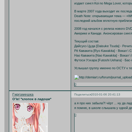
издает сингл Koi no Mega Lover, кото
В марте 2007 года выходит их послед
Death Note: открывающая тема — «What
последний альбом вплотную приблизил
2008 год начался с релиза нового DVD
Америке и Канаде. Анонсирован синг
Текущий состав:
Дайсукэ Цуда [Daisuke Tsuda] - Речит
Рё Кавакита [Ryo Kawakita] - Вокал \ 
Нао Кавакита [Nao Kawakita] - Вокал \
Футоси Уэхара [Futoshi Uehara] - Бас-
Услышал группу именно по ОСТУ к те
0
Гиргамешка
Поделиться
2010-01-06 20:41:13
O'le! *хлопок в ладоши*
а я про них забыла?! чёрт ... ну да лад
я помню, в школе слышала у одной де
0