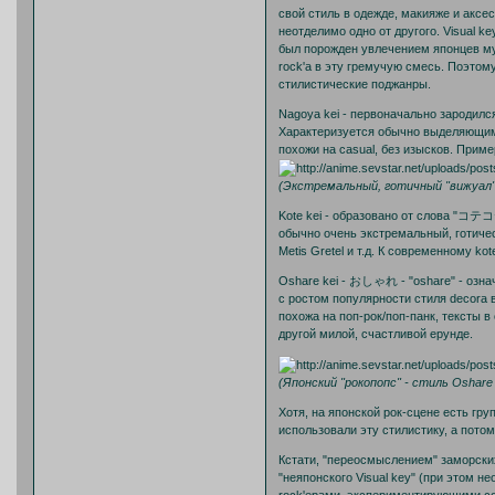
свой стиль в одежде, макияже и аксес
неотделимо одно от другого. Visual k
был порожден увлечением японцев му
rock'a в эту гремучую смесь. Поэтом
стилистические поджанры.
Nagoya kei - первоначально зародился
Характеризуется обычно выделяющим
похожи на casual, без изысков. Приме
(Экстремальный, готичный "вижуал" 
Kote kei - образовано от слова "
обычно очень экстремальный, готичес
Metis Gretel и т.д. К современному ko
Oshare kei - おしゃれ - "oshare" - озна
с ростом популярности стиля decora в
похожа на поп-рок/поп-панк, тексты 
другой милой, счастливой ерунде.
(Японский "рокопопс" - стиль Oshare 
Хотя, на японской рок-сцене есть груп
использовали эту стилистику, а потом
Кстати, "переосмыслением" заморски
"неяпонского Visual key" (при этом 