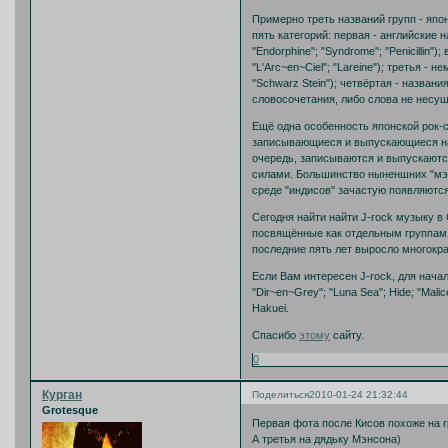
Примерно треть названий групп - япон
пять категорий: первая - английские 
"Endorphine"; "Syndrome"; "Penicillin"
"L'Arc~en~Ciel"; "Lareine"); третья 
"Schwarz Stein"); четвёртая - назван
словосочетания, либо слова не несущи
Ещё одна особенность японской рок-сце
записывающиеся и выпускающиеся на ги
очередь, записываются и выпускаются
силами. Большинство ныненшних "мэйд
среде "индисов" зачастую появляются
Сегодня найти найти J-rock музыку в
посвящённые как отдельным группам и
последние пять лет выросло многокра
Если Вам интересен J-rock, для нача
"Dir~en~Grey"; "Luna Sea"; Hide; "Malice 
Hakuei.
Спасибо
этому
сайту.
0
Курган
Поделиться
2010-01-24 21:32:44
Grotesque
Первая фота после Кисов похоже на г
А третья на дядьку Мэнсона)