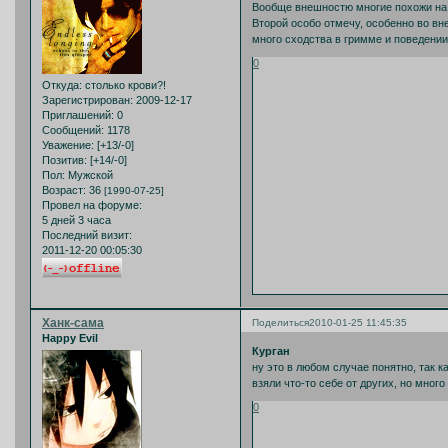
Вообще внешностю многие похожи на 
Второй особо отмечу, особенно во вне
много сходства в гримме и поведении
0
Откуда:
столько крови?!
Зарегистрирован
: 2009-12-17
Приглашений:
0
Сообщений:
1178
Уважение:
[+13/-0]
Позитив:
[+14/-0]
Пол:
Мужской
Возраст:
36
[1990-07-25]
Провел на форуме:
5 дней 3 часа
Последний визит:
2011-12-20 00:05:30
Ханк-сама
Поделиться
2010-01-25 11:45:35
Happy Evil
Курган
ну это в любом случае понятно, так ка
взяли что-то себе от других, но много
0