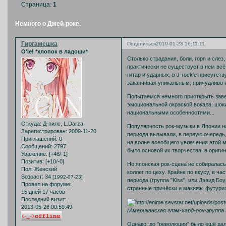
Страница:
1
Немного о Джей-роке.
Гиргамешка
Поделиться
2010-01-23 16:11:11
O'le! *хлопок в ладоши*
Столько страдания, боли, горя и слез,
практически не существует в нем всё:
гитар и ударных, в J-rock'е присутст
заканчивая уникальным, причудливо и
Попытаемся немного приоткрыть заве
эмоциональной окраской вокала, шо
национальными особенностями...
Откуда:
Д-пилс, L.Darza
Популярность рок-музыки в Японии на
Зарегистрирован
: 2009-11-20
периода вызывали, в первую очередь,
Приглашений:
0
на волне всеобщего увлечения этой 
Сообщений:
2797
было основой их творчества, а оригин
Уважение:
[+46/-1]
Позитив:
[+10/-0]
Но японская рок-сцена не собиралась
Пол:
Женский
коллег по цеху. Крайне по вкусу, в ч
Возраст:
34
[1992-07-23]
периода (группа "Kiss", или Дэвид Боу
Провел на форуме:
странные причёски и макияж, футури
15 дней 17 часов
Последний визит:
2013-05-26 00:59:49
(Американская глэм-хард-рок-группа K
Однако, до "революции" было ещё да