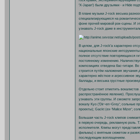
rock'ерами, экспериментирующими со 
'X-Japan') были друзьями - и Hide п
В плане музыки J-rock весьма разнооб
специализирующиеся на романтических
фоне прочей мировой рок-сцены. И эт
узнавать J-rock даже в инструментал
В целом, для J-rock'а характерно отс
национальные японские интсрументы,
полное отсутствие повторяющихся ги
постоянному изменению. Наличествует
композициях отведена бас-гитаре. Во
строится путём наложения звучания 
характерно жёсткое и агрессивное зв
баллады, и весьма грустные произвед
Отдельно стоит отметить вокалистов 
распространённое явление). Прослуша
узнавать эти группы. И сможете запр
вокалу Kyo ('Dir~en~Grey'; сольные прое
проекты); Gackt (ex-'Malice Mizer'; со
Большая часть J-rock клипов снимаетс
в первую очередь, рекламную роль. Т
исполнителя. Клипы могут представлят
фильмы) с внятным сюжетом и развяз
последующим воплощением.