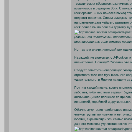
тематических сборниках различных ре
изменилось в середине 80-х. С появл
rock'ерами". С них начался выход эт
под свет софитов. Своим имиджем, к
направление дальнейшего развития ро
rock пошёл бы по совсем другому пути
(Какими-то неведомыми средствами 
противостоять силе земного притя
Но, так или иначе, японский рок сдви
На людей, не знакомых с J-Rock'ом и
впечатление. Почему? Словами это о
Следует отметить невероятную эмоци
огромного зала без музыкального сопр
удивительного: в Японии на сцену за де
Почти в каждой песне, кроме японских
либо нет, либо местный вариант буде
англичане (чисто японское «а щи са»
испанский, корейский и другие языки.
Обычно аудитория наибольшее внимани
членов группы по именам и не только
юбочки, скрывающей эти самые ножки)
данного момента уделяется исключит