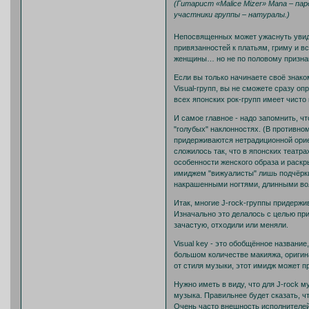
(Гитарист «Malice Mizer» Mana – пар
участники группы – натуралы.)
Непосвященных может ужаснуть увиден
привязанностей к платьям, гриму и в
женщины… но не по половому призна
Если вы только начинаете своё знаком
Visual-групп, вы не сможете сразу оп
всех японских рок-групп имеет чисто 
И самое главное - надо запомнить, ч
"голубых" наклонностях. (В противно
придерживаются нетрадиционной орие
сложилось так, что в японских театра
особенности женского образа и раскр
имиджем "вижуалисты" лишь подчёркив
накрашенными ногтями, длинными воло
Итак, многие J-rock-группы придержив
Изначально это делалось с целью прив
зачастую, отходили или меняли.
Visual key - это обобщённое названи
большом количестве макияжа, ориги
от стиля музыки, этот имидж может п
Нужно иметь в виду, что для J-rock 
музыка. Правильнее будет сказать, чт
Очень часто внешность исполнителей