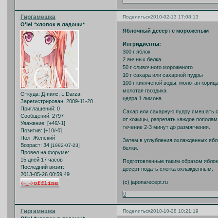
Гиргамешка
Поделиться
2010-02-13 17:08:13
O'le! *хлопок в ладоши*
Яблочный десерт с мороженым
Ингридиенты:
300 г яблок
2 яичных белка
50 г сливочного мороженого
10 г сахара или сахарной пудры
100 г кипяченой воды, молотая кориц
молотая гвоздика
Откуда:
Д-пилс, L.Darza
цедра 1 лимона.
Зарегистрирован
: 2009-11-20
Приглашений:
0
Сахар или сахарную пудру смешать с 
Сообщений:
2797
от кожицы, разрезать каждое пополам
Уважение:
[+46/-1]
течение 2-3 минут до размягчения.
Позитив:
[+10/-0]
Пол:
Женский
Затем в углубления охлажденных ябл
Возраст:
34
[1992-07-23]
белки.
Провел на форуме:
15 дней 17 часов
Подготовленные таким образом яблоки
Последний визит:
десерт подать слегка охлажденным.
2013-05-26 00:59:49
(с) japonarecept.ru
0
Гиргамешка
Поделиться
2010-10-28 10:21:19