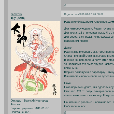
0
redirbis
Поделиться
2011-01-07 20:08:09
始まりの風
Название блюда всем известное: ДАН
Для интересующихся. Рецепт очень п
Для теста: 1,3 ст.рисовая мука, ¾ ст.
Для соуса: 1 ст. воды, ½ ст. сахара, 
неимением иного)
Данго
Нам нужна рисовая мука. (обычная не
Стакан рисовой муки высыпаем в мис
В конце концов должна получится масс
то шариками это было трудно назвать
поменьше)
Шарики помещаем в пароварку - минут
Вынимаем и нанизываем на деревянн
Соус
Пока парились данго, мы сделали соу
Смешать 2/3 ст. воды, сахар и соевый
чашке и отставить в сторону. Когда 
Откуда:
г. Великий Новгород,
Нанизанные рисовые шарики полить с
Россия
Собственно, все.
Зарегистрирован
: 2011-01-07
Приглашений:
0
0