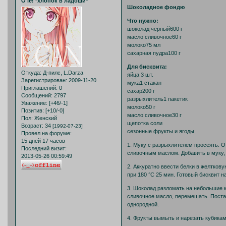
O'le! *хлопок в ладоши*
Шоколадное фондю
Что нужно:
шоколад черный600 г
масло сливочное60 г
молоко75 мл
сахарная пудра100 г
Для бисквита:
Откуда:
Д-пилс, L.Darza
яйца 3 шт.
Зарегистрирован
: 2009-11-20
мука1 стакан
Приглашений:
0
сахар200 г
Сообщений:
2797
разрыхлитель1 пакетик
Уважение:
[+46/-1]
молоко50 г
Позитив:
[+10/-0]
масло сливочное30 г
Пол:
Женский
щепотка соли
Возраст:
34
[1992-07-23]
сезонные фрукты и ягоды
Провел на форуме:
15 дней 17 часов
1. Муку с разрыхлителем просеять. О
Последний визит:
сливочным маслом. Добавить в муку, 
2013-05-26 00:59:49
2. Аккуратно ввести белки в желтков
при 180 °С 25 мин. Готовый бисквит н
3. Шоколад разломать на небольшие к
сливочное масло, перемешать. Постав
однородной.
4. Фрукты вымыть и нарезать кубикам