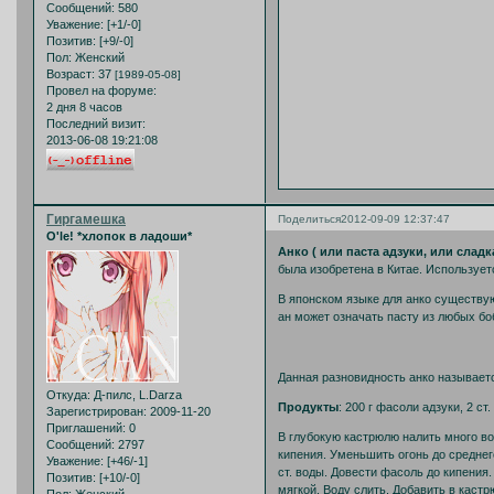
Сообщений:
580
Уважение:
[+1/-0]
Позитив:
[+9/-0]
Пол:
Женский
Возраст:
37
[1989-05-08]
Провел на форуме:
2 дня 8 часов
Последний визит:
2013-06-08 19:21:08
Гиргамешка
Поделиться
2012-09-09 12:37:47
O'le! *хлопок в ладоши*
Анко ( или паста адзуки, или сладк
была изобретена в Китае. Используетс
В японском языке для анко существую
ан может означать пасту из любых бо
Данная разновидность анко называе
Откуда:
Д-пилс, L.Darza
Продукты
: 200 г фасоли адзуки, 2 ст
Зарегистрирован
: 2009-11-20
Приглашений:
0
В глубокую кастрюлю налить много во
Сообщений:
2797
кипения. Уменьшить огонь до среднего
Уважение:
[+46/-1]
ст. воды. Довести фасоль до кипения
Позитив:
[+10/-0]
мягкой. Воду слить. Добавить в кастр
Пол:
Женский