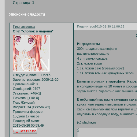
Страница:
1
Японские сладости
Гиргамешка
Поделиться
2010-01-30 11:06:22
O'le! *хлопок в ладоши*
Ингредиенты
300 г сладкого картофеля
растительное масло
4 cm. ложки сахара
2ст. ложки воды
1 ст. ложка сею
(соевый соус)
1 ст. ложка темных кунжутных зерен.
Откуда:
Д-пилс, L.Darza
Зарегистрирован
: 2009-11-20
Вымыть и очистить картофель. Разре
Приглашений:
0
в холодной воде на 10 минут и хорош
Сообщений:
2797
зарумянятся. Удалить с них лишнее 
Уважение:
[+46/-1]
Позитив:
[+10/-0]
В небольшой кастрюле смешать сахар,
Пол:
Женский
кунжутные зерна и высыпать в сироп.
Возраст:
34
[1992-07-23]
хаси, смазанную маслом тарелку и ш
Провел на форуме:
опускать в холодную воду, вынимать
15 дней 17 часов
Последний визит:
(с) sladka.ru
2013-05-26 00:59:49
0