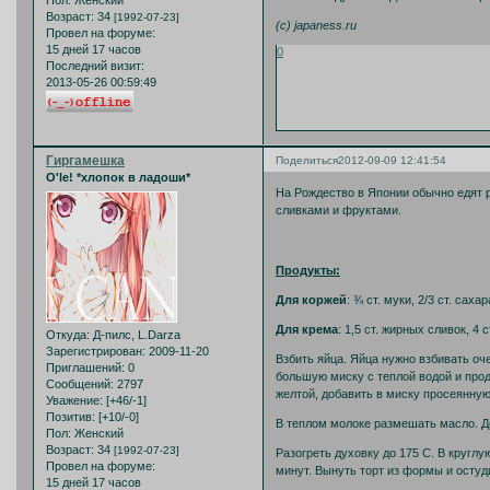
Возраст:
34
[1992-07-23]
(c) japaness.ru
Провел на форуме:
15 дней 17 часов
0
Последний визит:
2013-05-26 00:59:49
Гиргамешка
Поделиться
2012-09-09 12:41:54
O'le! *хлопок в ладоши*
На Рождество в Японии обычно едят 
сливками и фруктами.
Продукты:
Для коржей
: ¾ ст. муки, 2/3 ст. саха
Для крема
: 1,5 ст. жирных сливок, 4 
Откуда:
Д-пилс, L.Darza
Зарегистрирован
: 2009-11-20
Взбить яйца. Яйца нужно взбивать оч
Приглашений:
0
большую миску с теплой водой и прод
Сообщений:
2797
желтой, добавить в миску просеянну
Уважение:
[+46/-1]
Позитив:
[+10/-0]
В теплом молоке размешать масло. Д
Пол:
Женский
Возраст:
34
[1992-07-23]
Разогреть духовку до 175 С. В кругл
Провел на форуме:
минут. Вынуть торт из формы и остуд
15 дней 17 часов