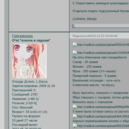
5. Переставить кипящую шоколадную с
Отдельно подать подсушенный бискви
(c)Anime_Manga
0
Гиргамешка
Поделиться
2010-12-23 19:20:40
O'le! *хлопок в ладоши*
На пять блинчиков нам понадобится:
Сахар - 25 грамм
Молоко - 150 грамм
Мука - 150 грамм (1⅓ чашки)
Пекарский порошок - 5 грамм
Ванильная эссенция - чуть-чуть
Откуда:
Д-пилс, L.Darza
Сливочное масло - по вкусу.
Зарегистрирован
: 2009-11-20
Приглашений:
0
Муку просеять, смешать с пекарским
Сообщений:
2797
Яйцо смешать с сахаром, потом добав
Уважение:
[+46/-1]
Вмешать муку с порошком.
Позитив:
[+10/-0]
Пол:
Женский
У меня была готовая смесь из расчета
Возраст:
34
[1992-07-23]
Провел на форуме:
15 дней 17 часов
Хорошо перемешиваем молоко с яйц
Последний визит: