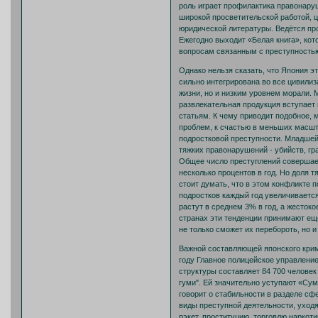
роль играет профилактика правонару
широкой просветительской работой, 
юридической литературы. Ведётся пр
Ежегодно выходит «Белая книга», кот
вопросам связанным с преступность
Однако нельзя сказать, что Япония э
сильно интегрирована во все цивили
жизни, но и низким уровнем морали. 
развлекательная продукция вступает
статьям. К чему приводит подобное, 
проблем, к счастью в меньших масшт
подростковой преступности. Младшей 
тяжких правонарушений - убийств, гр
Общее число преступлений совершаем
несколько процентов в год. Но доля т
стоит думать, что в этом конфликте 
подростков каждый год увеличивается
растут в среднем 3% в год, а жесток
странах эти тенденции принимают ещ
не только сможет их перебороть, но 
Важной составляющей японского крим
году Главное полицейское управлени
структуры составляет 84 700 человек 
гуми". Ей значительно уступают «Су
говорит о стабильности в разделе сфе
виды преступной деятельности, уходя
рэкет, проституцию, торговлю наркот