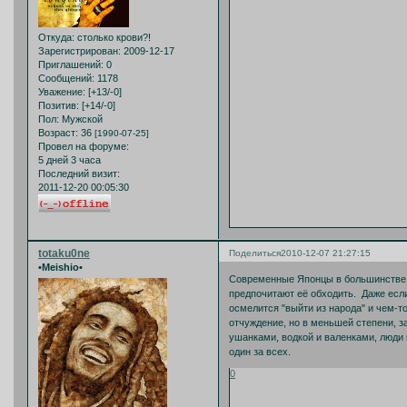
Откуда:
столько крови?!
Зарегистрирован
: 2009-12-17
Приглашений:
0
Сообщений:
1178
Уважение:
[+13/-0]
Позитив:
[+14/-0]
Пол:
Мужской
Возраст:
36
[1990-07-25]
Провел на форуме:
5 дней 3 часа
Последний визит:
2011-12-20 00:05:30
totaku0ne
Поделиться
2010-12-07 21:27:15
•Meishio•
Современные Японцы в большинстве с
предпочитают её обходить. Даже если
осмелится "выйти из народа" и чем-
отчуждение, но в меньшей степени, з
ушанками, водкой и валенками, люди 
один за всех.
0