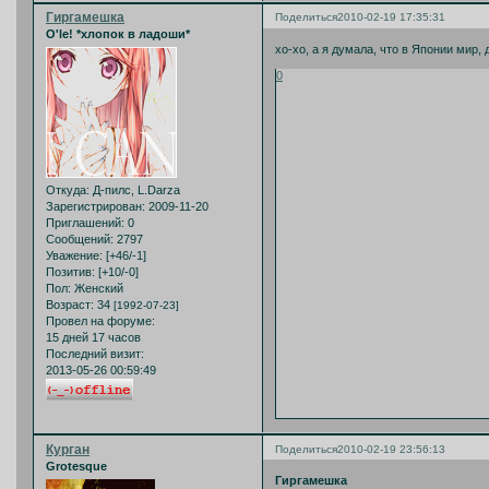
Гиргамешка
Поделиться
2010-02-19 17:35:31
O'le! *хлопок в ладоши*
хо-хо, а я думала, что в Японии мир,
0
Откуда:
Д-пилс, L.Darza
Зарегистрирован
: 2009-11-20
Приглашений:
0
Сообщений:
2797
Уважение:
[+46/-1]
Позитив:
[+10/-0]
Пол:
Женский
Возраст:
34
[1992-07-23]
Провел на форуме:
15 дней 17 часов
Последний визит:
2013-05-26 00:59:49
Курган
Поделиться
2010-02-19 23:56:13
Grotesque
Гиргамешка