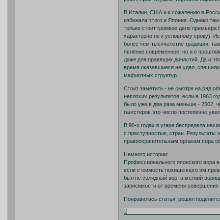
В Италии, США и к сожалению в Росс
избежала этого и Япония. Однако там
только стоит громкое дело премьера К
характерно не к условному сроку). И
более чем тысячелетие традиции, так
явление современное, но и в прошло
даже для правящих династий. Да и эпо
время оказавшиеся не удел, спешили
мафиозных структур.
Стоит заметить - не смотря на ряд о
неплохих результатов: если в 1963 го
было уже в два раза меньше - 2502, 
гангстеров это число постепенно увел
В 90-х годах в угаре беспредела наш
с преступностью, стран. Результаты
правоохранительным органам пора об
Немного истории:
Профессионального японского вора в 
если стоимость похищенного им превы
был не солидный вор, а мелкий вориш
зависимости от времени совершения п
Понравилась статья, решил поделится
0