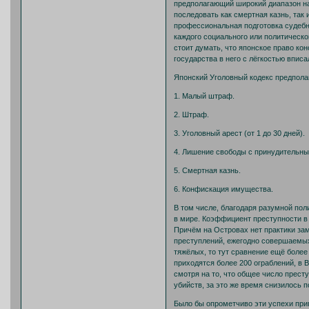
предполагающий широкий диапазон нак
последовать как смертная казнь, так 
профессиональная подготовка судебно
каждого социального или политическ
стоит думать, что японское право ко
государства в него с лёгкостью впис
Японский Уголовный кодекс предпола
1. Малый штраф.
2. Штраф.
3. Уголовный арест (от 1 до 30 дней).
4. Лишение свободы с принудительным 
5. Смертная казнь.
6. Конфискация имущества.
В том числе, благодаря разумной пол
в мире. Коэффициент преступности в 
Причём на Островах нет практики за
преступлений, ежегодно совершаемых 
тяжёлых, то тут сравнение ещё более
приходятся более 200 ограблений, в В
смотря на то, что общее число престу
убийств, за это же время снизилось п
Было бы опрометчиво эти успехи при