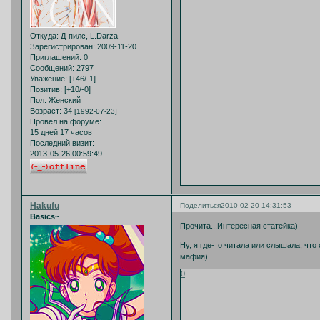
Откуда:
Д-пилс, L.Darza
Зарегистрирован
: 2009-11-20
Приглашений:
0
Сообщений:
2797
Уважение:
[+46/-1]
Позитив:
[+10/-0]
Пол:
Женский
Возраст:
34
[1992-07-23]
Провел на форуме:
15 дней 17 часов
Последний визит:
2013-05-26 00:59:49
Hakufu
Поделиться
2010-02-20 14:31:53
Basics~
Прочита...Интересная статейка)
Ну, я где-то читала или слышала, чт
мафия)
0