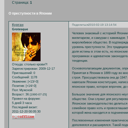
Страница:
1
О преступности в Японии
Курган
Поделиться
2010-02-19 13:14:54
Grotesque
Человек знакомый с историей Японии, 
милитаризм, и самураи с камикадзе. 
миролюбивое общество. В подтвержде
уровень преступности. Это традицио
доля истины в этом есть, но японски
программах и адекватном законодате
тенденции.
Откуда:
столько крови?!
Основополагающим документом, опре
Зарегистрирован
: 2009-12-17
Принятая в Японии в 1889 году во мн
Приглашений:
0
Сообщений:
1178
строя. Просуществовала она до 1947
Уважение:
[+13/-0]
навязали Японии конституцию, напис
Позитив:
[+14/-0]
японское право, которое впрочем, до
Пол:
Мужской
Большое значение для японского неу
Возраст:
36
[1990-07-25]
Провел на форуме:
обществе. Они служат для регулиров
5 дней 3 часа
Японское законодательство делиться 
Последний визит:
семейное право хоть и провозглашает
2011-12-20 00:05:30
которой жена находится в подчинении
Послевоенные изменения практически 
дополнялся и расширялся. Такой подх