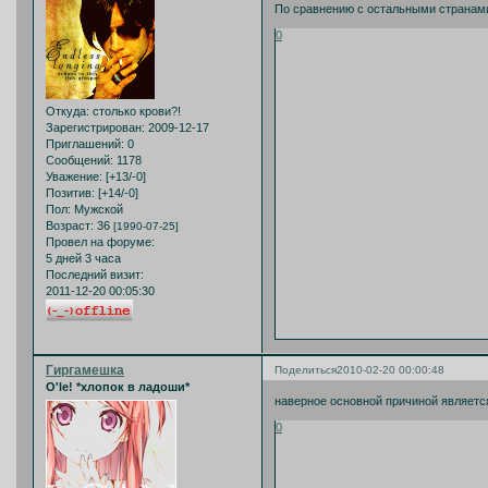
По сравнению с остальными странами 
0
Откуда:
столько крови?!
Зарегистрирован
: 2009-12-17
Приглашений:
0
Сообщений:
1178
Уважение:
[+13/-0]
Позитив:
[+14/-0]
Пол:
Мужской
Возраст:
36
[1990-07-25]
Провел на форуме:
5 дней 3 часа
Последний визит:
2011-12-20 00:05:30
Гиргамешка
Поделиться
2010-02-20 00:00:48
O'le! *хлопок в ладоши*
наверное основной причиной является
0