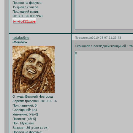
Провел на форуме:
15 дней 17 часов
Последний визит:
2013-05-26 00:59:49
totaku0ne
Поделиться
2010-03-07 21:23:43
•Meishio•
Скриншот с последней женщиной....та
0
Откуда:
Великий Новгород
Зарегистрирован
: 2010-02-26
Приглашений:
0
Сообщений:
184
Уважение:
[+9/-0]
Позитив:
[+8/-0]
Пол:
Мужской
Возраст:
36
[1989-11-05]
Провел на форуме: