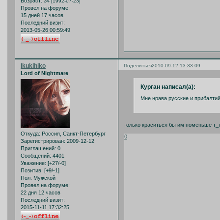
Возраст:
34
[1992-07-23]
Провел на форуме:
15 дней 17 часов
Последний визит:
2013-05-26 00:59:49
Ikukihiko
Поделиться
2010-09-12 13:33:09
Lord of Nightmare
Курган написал(а):
Мне нрава русские и прибалти
только краситься бы им поменьше т_
Откуда:
Россия, Санкт-Петербург
0
Зарегистрирован
: 2009-12-12
Приглашений:
0
Сообщений:
4401
Уважение:
[+27/-0]
Позитив:
[+9/-1]
Пол:
Мужской
Провел на форуме:
22 дня 12 часов
Последний визит:
2015-11-11 17:32:25