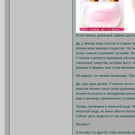
Естественно, реальный эффект достиг
Да, у японок кожа толстая и стареет 
японок кожа жирная и пористая. На т
очень сильно ухаживают за кожей. Я
У японок считается красивым абсолю
тональные средства, которые могут л
ровным и придать ему столь желаемы
Не верьте, что японки белокожие. П
Да, еще одна деталь. У японок почти н
красили японки глаза супер удлиняющ
японки пользуются накладными ресни
еще и ресницы, приклеенные пучками 
Теперь поговорим о японской моде. М
японской моде, но меня обычно впеч
Сейчас речь ведется от так называемо
Почему?
А потому что другой стиль японкам не