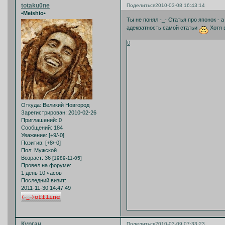
totaku0ne
Поделиться
2010-03-08 16:43:14
•Meishio•
Ты не понял -_- Статья про японок -
адекватность самой статьи
Хотя 
0
Откуда:
Великий Новгород
Зарегистрирован
: 2010-02-26
Приглашений:
0
Сообщений:
184
Уважение:
[+9/-0]
Позитив:
[+8/-0]
Пол:
Мужской
Возраст:
36
[1989-11-05]
Провел на форуме:
1 день 10 часов
Последний визит:
2011-11-30 14:47:49
Курган
Поделиться
2010-03-09 07:33:23