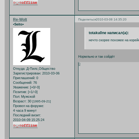
Re-Wolt
Поделиться
2010-03-08 14:35:20
•Seito•
totaku0ne написал(а):
нечто скорее похожее на корей
Нормльно и так сойдёт
0
Откуда:
Д-Пилс,Общество
Зарегистрирован
: 2010-03-06
Приглашений:
0
Сообщений:
76
Уважение:
[+0/-0]
Позитив:
[+1/-0]
Пол:
Мужской
Возраст:
30
[1995-09-21]
Провел на форуме:
4 часа 9 минут
Последний визит:
2010-04-09 15:25:24