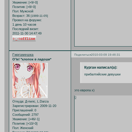
Уважение:
[+9/-0]
Позитив:
[+8/-0]
Пол:
Мужской
Возраст:
36
[1989-11-05]
Провел на форуме:
1 день 10 часов
Последний визит:
2011-11-30 14:47:49
Гиргамешка
Поделиться
2010-03-09 19:46:31
O'le! *хлопок в ладоши*
Курган написал(а):
прибалтийские девушки
это европа х)
0
Откуда:
Д-пилс, L.Darza
Зарегистрирован
: 2009-11-20
Приглашений:
0
Сообщений:
2797
Уважение:
[+46/-1]
Позитив:
[+10/-0]
Пол:
Женский