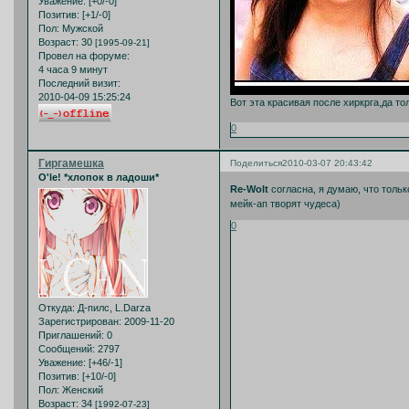
Уважение:
[+0/-0]
Позитив:
[+1/-0]
Пол:
Мужской
Возраст:
30
[1995-09-21]
Провел на форуме:
4 часа 9 минут
Последний визит:
2010-04-09 15:25:24
Вот эта красивая после хиркрга,да то
0
Гиргамешка
Поделиться
2010-03-07 20:43:42
O'le! *хлопок в ладоши*
Re-Wolt
согласна, я думаю, что тольк
мейк-ап творят чудеса)
0
Откуда:
Д-пилс, L.Darza
Зарегистрирован
: 2009-11-20
Приглашений:
0
Сообщений:
2797
Уважение:
[+46/-1]
Позитив:
[+10/-0]
Пол:
Женский
Возраст:
34
[1992-07-23]