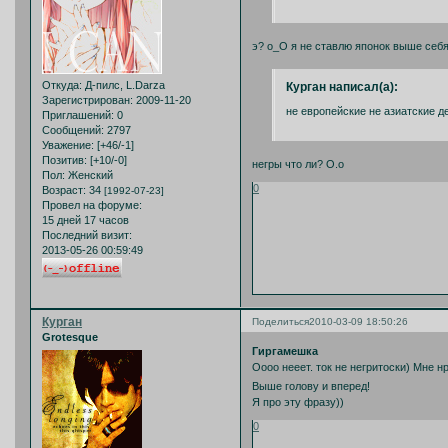
э? о_О я не ставлю японок выше себя, 
Откуда:
Д-пилс, L.Darza
Курган написал(а):
Зарегистрирован
: 2009-11-20
не европейские не азиатские д
Приглашений:
0
Сообщений:
2797
Уважение:
[+46/-1]
Позитив:
[+10/-0]
негры что ли? О.о
Пол:
Женский
0
Возраст:
34
[1992-07-23]
Провел на форуме:
15 дней 17 часов
Последний визит:
2013-05-26 00:59:49
Курган
Поделиться
2010-03-09 18:50:26
Grotesque
Гиргамешка
Оооо нееет. ток не негритоски) Мне 
Выше голову и вперед!
Я про эту фразу))
0