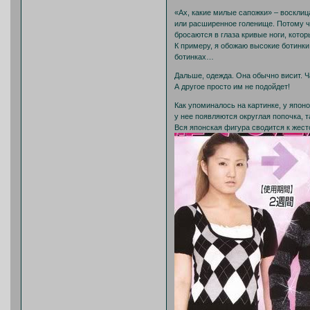
«Ах, какие милые сапожки» – воскли
или расширенное голенище. Потому чт
бросаются в глаза кривые ноги, кото
К примеру, я обожаю высокие ботинки
ботинках…
Дальше, одежда. Она обычно висит. Ч
А другое просто им не подойдет!
Как упоминалось на картинке, у япон
у нее появляются округлая попочка, 
Вся японская фигура сводится к жест