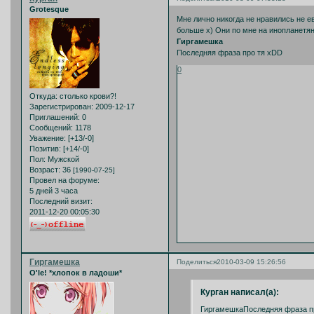
Grotesque
Мне лично никогда не нравились не е
больше х) Они по мне на инопланетя
Гиргамешка
Последняя фраза про тя хDD
0
Откуда:
столько крови?!
Зарегистрирован
: 2009-12-17
Приглашений:
0
Сообщений:
1178
Уважение:
[+13/-0]
Позитив:
[+14/-0]
Пол:
Мужской
Возраст:
36
[1990-07-25]
Провел на форуме:
5 дней 3 часа
Последний визит:
2011-12-20 00:05:30
Гиргамешка
Поделиться
2010-03-09 15:26:56
O'le! *хлопок в ладоши*
Курган написал(а):
ГиргамешкаПоследняя фраза п