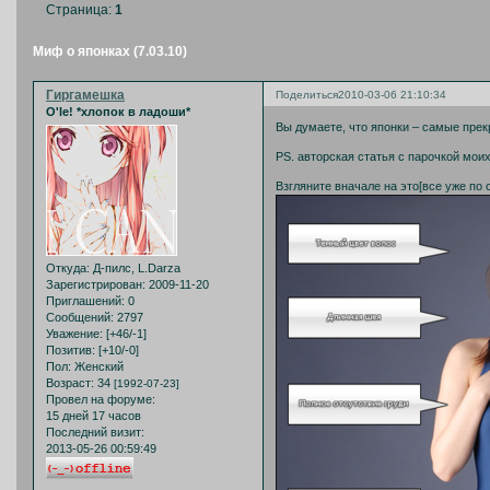
Страница:
1
Миф о японках (7.03.10)
Гиргамешка
Поделиться
2010-03-06 21:10:34
O'le! *хлопок в ладоши*
Вы думаете, что японки – самые прек
PS. авторская статья с парочкой мо
Взгляните вначале на это[все уже по 
Откуда:
Д-пилс, L.Darza
Зарегистрирован
: 2009-11-20
Приглашений:
0
Сообщений:
2797
Уважение:
[+46/-1]
Позитив:
[+10/-0]
Пол:
Женский
Возраст:
34
[1992-07-23]
Провел на форуме:
15 дней 17 часов
Последний визит:
2013-05-26 00:59:49