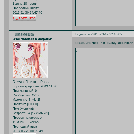
1 день 10 часов
Последний визит:
2011-11-30 14:47:49
Гиргамешка
Поделиться
2010-03-07 22:06:05
O'le! *хлопок в ладоши*
totaku0ne
чёрт, и в правду корейский
0
Откуда:
Д-пилс, L.Darza
Зарегистрирован
: 2009-11-20
Приглашений:
0
Сообщений:
2797
Уважение:
[+46/-1]
Позитив:
[+10/-0]
Пол:
Женский
Возраст:
34
[1992-07-23]
Провел на форуме:
15 дней 17 часов
Последний визит:
2013-05-26 00:59:49