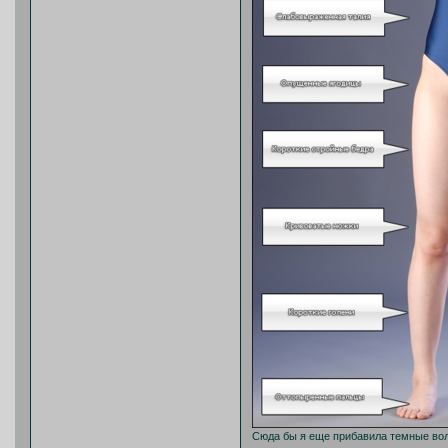
Сюда бы я еще прибавила темные вол