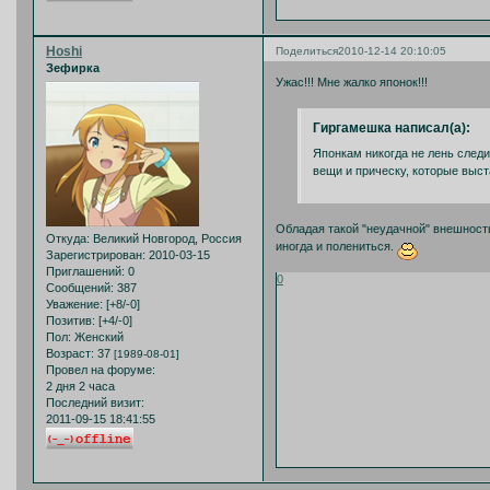
Hoshi
Поделиться
2010-12-14 20:10:05
Зефирка
Ужас!!! Мне жалко японок!!!
Гиргамешка написал(а):
Японкам никогда не лень след
вещи и прическу, которые выст
Обладая такой "неудачной" внешность
Откуда:
Великий Новгород, Россия
иногда и полениться.
Зарегистрирован
: 2010-03-15
Приглашений:
0
0
Сообщений:
387
Уважение:
[+8/-0]
Позитив:
[+4/-0]
Пол:
Женский
Возраст:
37
[1989-08-01]
Провел на форуме:
2 дня 2 часа
Последний визит:
2011-09-15 18:41:55