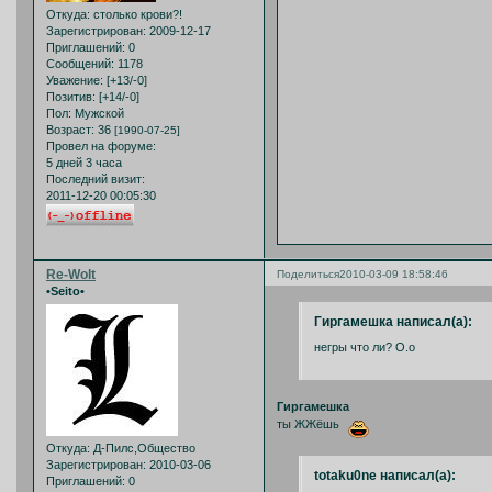
Откуда:
столько крови?!
Зарегистрирован
: 2009-12-17
Приглашений:
0
Сообщений:
1178
Уважение:
[+13/-0]
Позитив:
[+14/-0]
Пол:
Мужской
Возраст:
36
[1990-07-25]
Провел на форуме:
5 дней 3 часа
Последний визит:
2011-12-20 00:05:30
Re-Wolt
Поделиться
2010-03-09 18:58:46
•Seito•
Гиргамешка написал(а):
негры что ли? О.о
Гиргамешка
ты ЖЖёшь
Откуда:
Д-Пилс,Общество
Зарегистрирован
: 2010-03-06
totaku0ne написал(а):
Приглашений:
0