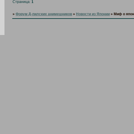
Страница:
1
»
Форум Д-пилских анимешников
»
Новости из Японии
»
Миф о японк