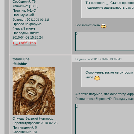
Сообщений:
76
Ты не понял -_- Статья про яп
Уважение:
[+0/-0]
подозрение адекватность само
Позитив:
[+1/-0]
Пол:
Мужской
Возраст:
30
[1995-09-21]
Провел на форуме:
Всё может быть
4 часа 9 минут
Последний визит:
0
2010-04-09 15:25:24
totaku0ne
Поделиться
2010-03-09 19:09:41
•Meishio•
Оооо нееет. ток не негритоски
мире
А я тоже подумал, что либо тогда Афр
Россия тоже Европа =D. Правда у нас
0
Откуда:
Великий Новгород
Зарегистрирован
: 2010-02-26
Приглашений:
0
Сообщений:
184