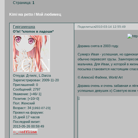
Страница:
1
Kimi wa petto / Мой любимец
Гиргамешка
Поделиться
2010-03-14 12:55:49
O'le! *хлопок в ладоши*
Дорама снята в 2003 году.
Сумирэ Ивая - успешная, но одинокая 
обычно перевозят грузы. Заинтересо
мальчика. Для Иваи, у которой в жиз
посылка становится настоящим спасе
Откуда:
Д-пилс, L.Darza
© Алексей Фадеев, World Art
Зарегистрирован
: 2009-11-20
Приглашений:
0
Дорама очень и очень забавная и лёг
Сообщений:
2797
успешных девушек х) Советую всем 
Уважение:
[+46/-1]
0
Позитив:
[+10/-0]
Пол:
Женский
Возраст:
34
[1992-07-23]
Провел на форуме:
15 дней 17 часов
Последний визит:
2013-05-26 00:59:49