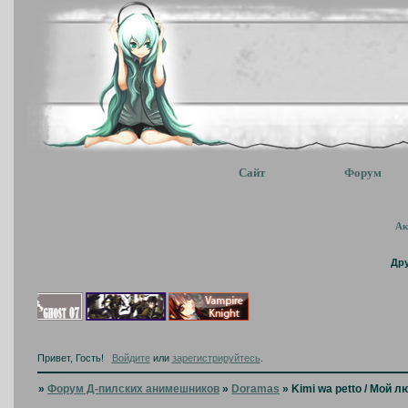
Сайт
Форум
Ак
Др
Привет, Гость!
Войдите
или
зарегистрируйтесь
.
»
Форум Д-пилских анимешников
»
Doramas
»
Kimi wa petto / Мой 