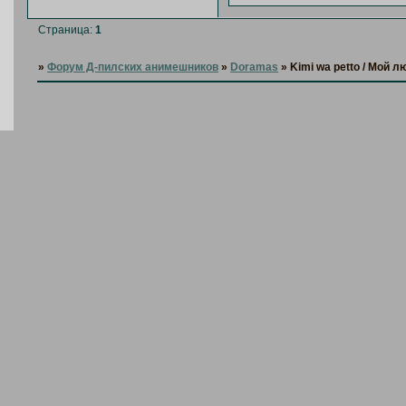
Страница:
1
»
Форум Д-пилских анимешников
»
Doramas
»
Kimi wa petto / Мой 