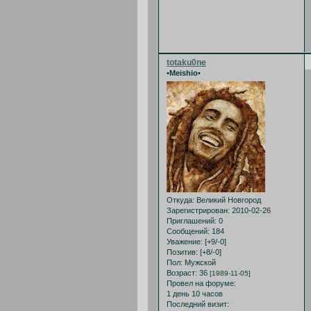
totaku0ne
•Meishio•
Откуда:
Великий Новгород
Зарегистрирован
: 2010-02-26
Приглашений:
0
Сообщений:
184
Уважение:
[+9/-0]
Позитив:
[+8/-0]
Пол:
Мужской
Возраст:
36
[1989-11-05]
Провел на форуме:
1 день 10 часов
Последний визит: