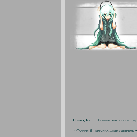
Привет, Гость!
Войдите
или
зарегистри
»
Форум Д-пилских анимешников