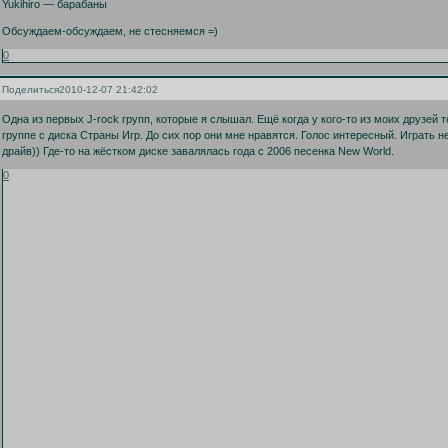
Yukihiro — барабаны
Обсуждаем-обсуждаем, не стесняемся =)
0
Поделиться
2010-12-07 21:42:02
Одна из первых J-rock групп, которые я слышал. Ещё когда у кого-то из моих друзей т
группе с диска Страны Игр. До сих пор они мне нравятся. Голос интересный. Играть не
драйв)) Где-то на жёстком диске завалялась года с 2006 песенка New World.
0