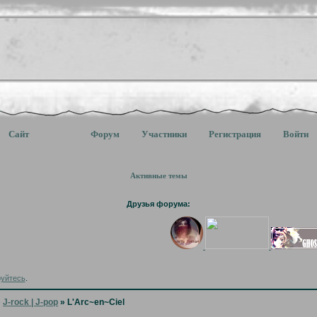
Сайт
Форум
Участники
Регистрация
Войти
Активные темы
Друзья форума:
руйтесь
.
»
J-rock | J-pop
»
L'Arc~en~Ciel