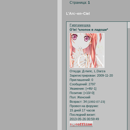
Страница:
1
L'Arc~en~Ciel
Гиргамешка
O'le! *хлопок в ладоши*
Откуда:
Д-пилс, L.Darza
Зарегистрирован
: 2009-11-20
Приглашений:
0
Сообщений:
2797
Уважение:
[+46/-1]
Позитив:
[+10/-0]
Пол:
Женский
Возраст:
34
[1992-07-23]
Провел на форуме:
15 дней 17 часов
Последний визит:
2013-05-26 00:59:49