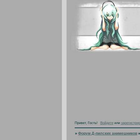
Привет, Гость!
Войдите
или
зарегистри
»
Форум Д-пилских анимешников