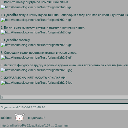
3. Вогните ножку внутрь по намеченной линии.
4. Сделайте левую ножку вдвое тоньше - спереди и сзади согните ее края к центральн
5. Вогните левую ножку внутрь и наверх - получится шея.
6. Сделайте головку.
7. Спереди и сзади перегните крылья вниз до упора.
8. Держите фигурку за грудку в районе кружка и начниет потягивать за хвостик (на не
9. ЖУРАВЛИК НАЧНЕТ МАХАТЬ КРЫЛЬЯМИ!
0
Поделиться
2010-04-27 20:48:16
клёёвоо
я сделала!!!
http://radikal.ru/F/s52.radikal.ru/i137 … 2.jpg.html