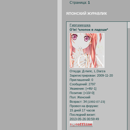
Страница:
1
ЯПОНСКИЙ ЖУРАВЛИК
Гиргамешка
O'le! *хлопок в ладоши*
Откуда:
Д-пилс, L.Darza
Зарегистрирован
: 2009-11-20
Приглашений:
0
Сообщений:
2797
Уважение:
[+46/-1]
Позитив:
[+10/-0]
Пол:
Женский
Возраст:
34
[1992-07-23]
Провел на форуме:
15 дней 17 часов
Последний визит:
2013-05-26 00:59:49