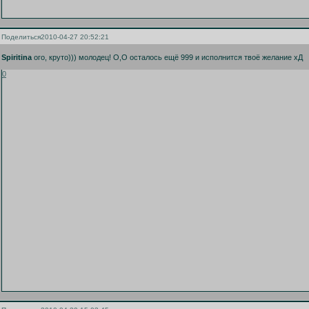
Поделиться
2010-04-27 20:52:21
Spiritina
ого, круто))) молодец! О,О осталось ещё 999 и исполнится твоё желание хД
0