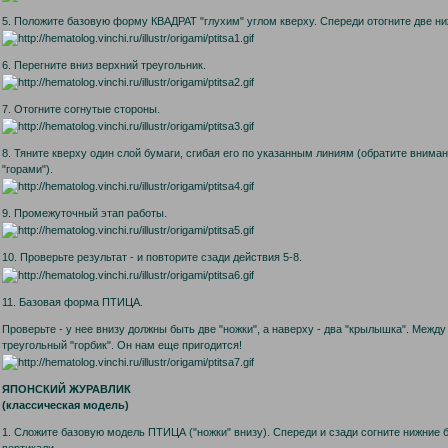
5. Положите базовую форму КВАДРАТ "глухим" углом кверху. Спереди отогните две ни
6. Перегните вниз верхний треугольник.
7. Отогните согнутые стороны.
8. Тяните кверху один слой бумаги, сгибая его по указанным линиям (обратите внима
"горами").
9. Промежуточный этап работы.
10. Проверьте результат - и повторите сзади действия 5-8.
11. Базовая форма ПТИЦА.
Проверьте - у нее внизу должны быть две "ножки", а наверху - два "крылышка". Меж
треугольный "горбик". Он нам еще пригодится!
ЯПОНСКИЙ ЖУРАВЛИК
(классическая модель)
1. Сложите базовую модель ПТИЦА ("ножки" внизу). Спереди и сзади согните нижние 
вертикали.