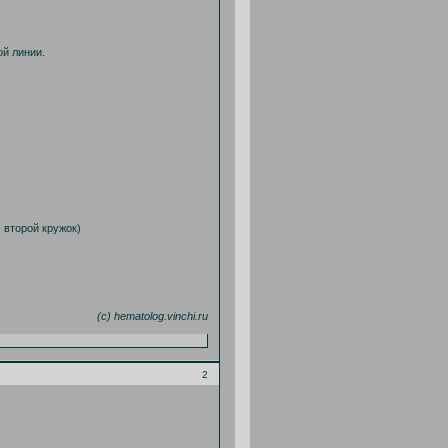
ой линии.
м второй кружок)
(с) hematolog.vinchi.ru
2