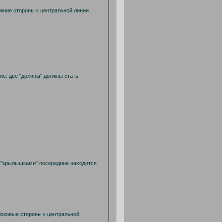
жние стороны к центральной линии.
ние: две "долины" должны стать
ду "крылышками" посередине находится
боковые стороны к центральной