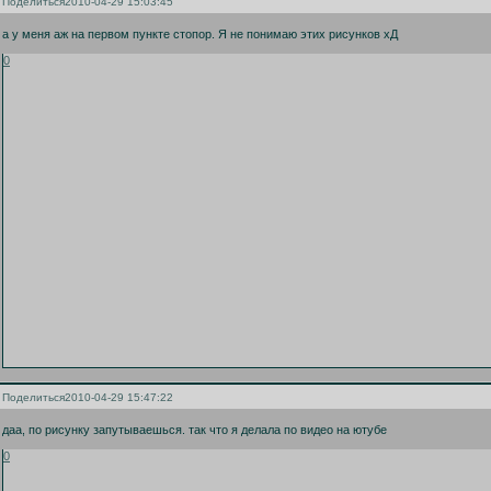
Поделиться
2010-04-29 15:03:45
а у меня аж на первом пункте стопор. Я не понимаю этих рисунков хД
0
Поделиться
2010-04-29 15:47:22
даа, по рисунку запутываешься. так что я делала по видео на ютубе
0