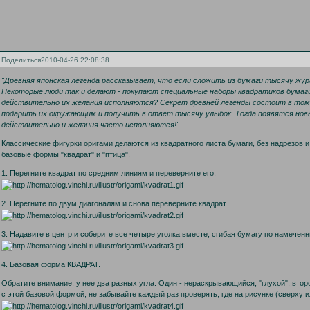
Поделиться
2010-04-26 22:08:38
"Древняя японская легенда рассказывает, что если сложить из бумаги тысячу жур
Некоторые люди так и делают - покупают специальные наборы квадратиков бумаг
действительно их желания исполняются? Секрет древней легенды состоит в том,
подарить их окружающим и получить в ответ тысячу улыбок. Тогда появятся новы
действительно и желания часто исполняются!"
Классические фигурки оригами делаются из квадратного листа бумаги, без надрезов и
базовые формы "квадрат" и "птица".
1. Перегните квадрат по средним линиям и переверните его.
2. Перегните по двум диагоналям и снова переверните квадрат.
3. Надавите в центр и соберите все четыре уголка вместе, сгибая бумагу по намечен
4. Базовая форма КВАДРАТ.
Обратите внимание: у нее два разных угла. Один - нераскрывающийся, "глухой", вто
с этой базовой формой, не забывайте каждый раз проверять, где на рисунке (сверху ил