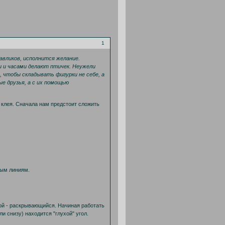
1
авликов, исполнится желание.
и и часами делают птичек. Неужели
 чтобы складывать фигурки не себе, а
е друзья, а с их помощью
 клея. Сначала нам предстоит сложить
ным линиям.
рой - раскрывающийся. Начиная работать
и снизу) находится "глухой" угол.