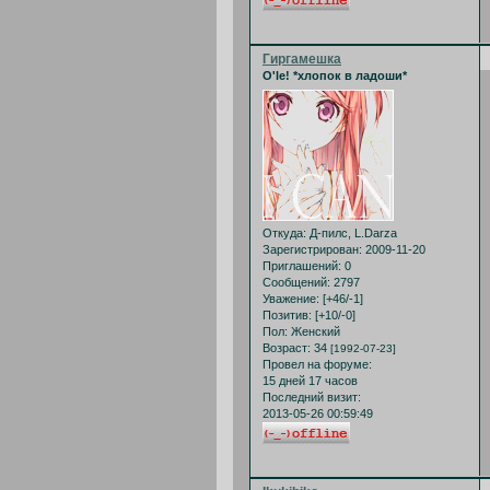
Гиргамешка
O'le! *хлопок в ладоши*
Откуда:
Д-пилс, L.Darza
Зарегистрирован
: 2009-11-20
Приглашений:
0
Сообщений:
2797
Уважение:
[+46/-1]
Позитив:
[+10/-0]
Пол:
Женский
Возраст:
34
[1992-07-23]
Провел на форуме:
15 дней 17 часов
Последний визит:
2013-05-26 00:59:49