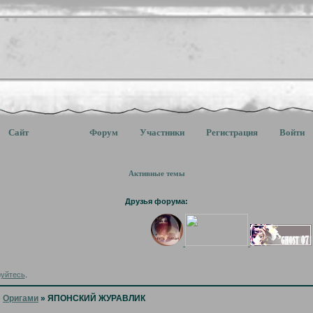
Сайт
Форум
Участники
Регистрация
Войти
Активные темы
Друзья форума:
руйтесь
.
»
Оригами
»
ЯПОНСКИЙ ЖУРАВЛИК