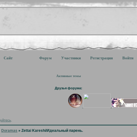
Сайт
Форум
Участники
Регистрация
Войти
Активные темы
Друзья форума:
руйтесь
.
»
Doramas
»
Zettai Kareshi/Идеальный парень.