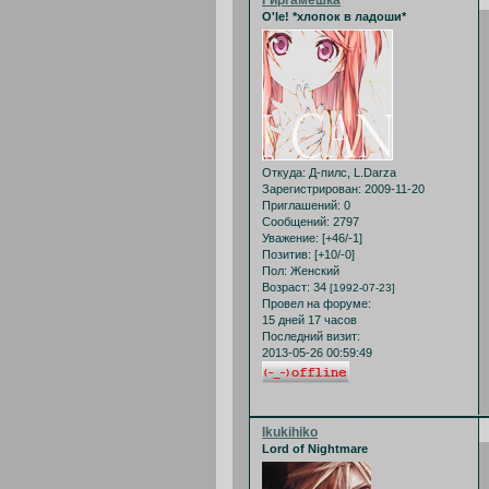
O'le! *хлопок в ладоши*
Откуда:
Д-пилс, L.Darza
Зарегистрирован
: 2009-11-20
Приглашений:
0
Сообщений:
2797
Уважение:
[+46/-1]
Позитив:
[+10/-0]
Пол:
Женский
Возраст:
34
[1992-07-23]
Провел на форуме:
15 дней 17 часов
Последний визит:
2013-05-26 00:59:49
Ikukihiko
Lord of Nightmare