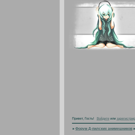
Привет, Гость!
Войдите
или
зарегистри
»
Форум Д-пилских анимешников