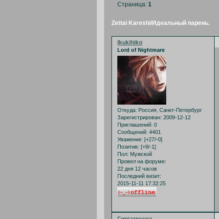
Страница:
1
Zettai Kareshi/Идеальный парень.
Ikukihiko
Lord of Nightmare
Откуда:
Россия, Санкт-Петербург
Зарегистрирован
: 2009-12-12
Приглашений:
0
Сообщений:
4401
Уважение:
[+27/-0]
Позитив:
[+9/-1]
Пол:
Мужской
Провел на форуме:
22 дня 12 часов
Последний визит:
2015-11-11 17:32:25
Гиргамешка