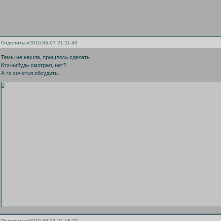
Поделиться
2010-06-07 21:11:40
Темы не нашла, пришлось сделать.
Кто-нибудь смотрел, нет?
А то хочется обсудить.
0
Поделиться
2010-06-07 21:18:22