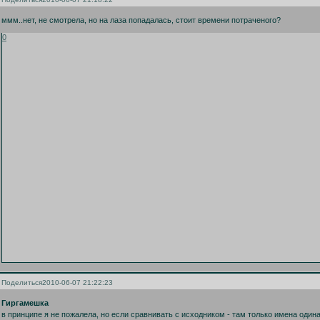
ммм..нет, не смотрела, но на лаза попадалась, стоит времени потраченого?
0
Поделиться
2010-06-07 21:22:23
Гиргамешка
в принципе я не пожалела, но если сравнивать с исходником - там только имена один