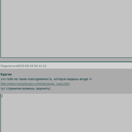
Поделиться
2010-09-19 00:11:13
Курган
это тебе не такая повседневность, которую видишь везде =\
http://www.yumedream.ru/html/manga_nana.htm
тут странички можешь заценить)
0