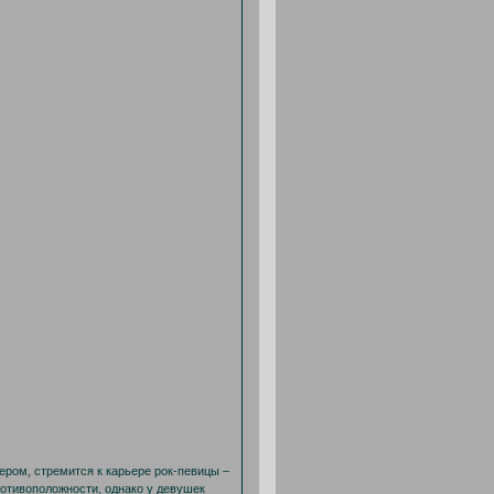
ером, стремится к карьере рок-певицы –
ротивоположности, однако у девушек