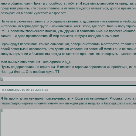
много общего: имя «Нана» и способность любить. И ещё они жизни себе не представ
предстоит решить, что самое главное, а от чего придётся отказаться, долгое время он
разбираться в своих чувствах и взрослеть.
Но не все сюжетные линии этого сериала связаны с душевными исканиями и необход
интересны истории двух групп – начинающей Black Stone, где поёт Нана, и популярной
Рэн. Проблемы творческого поиска, узы дружбы и взаимопонимание профессионалов,
записи – и даже противоречивый мир фанаток не будет обойдён вниманием.
Герои будут переживать кризис самооценки, совершенствовать мастерство, талант и 
своей совестью и осознавать, что добиться исполнения заветной мечты ещё не значи
минуты гармонии и блаженства всегда остаются в прошлом, их не вернуть – можно ли
Мои личные впечатления - она офигенна >_>
Пусть не дорисована, но офигенна. Я вместе с героями переживаю их проблемы, их люб
Черт, да блин.... Оно вообще круто ТТ
0
Поделиться
2010-09-18 23:35:14
Я бы прочитал но ненавижу повседневность >< Если это не комедия) Рисовка то хоть
главы быдло-наруты и понял почему они выходят раз в неделю, а берсерк раз в месяц
0