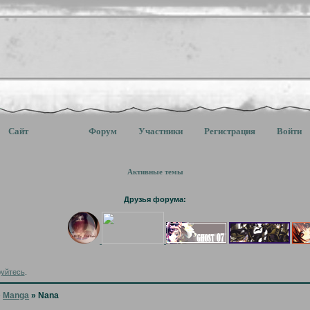
Сайт
Форум
Участники
Регистрация
Войти
Активные темы
Друзья форума:
руйтесь
.
»
Manga
»
Nana