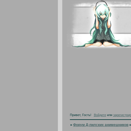
Привет, Гость!
Войдите
или
зарегистри
»
Форум Д-пилских анимешников