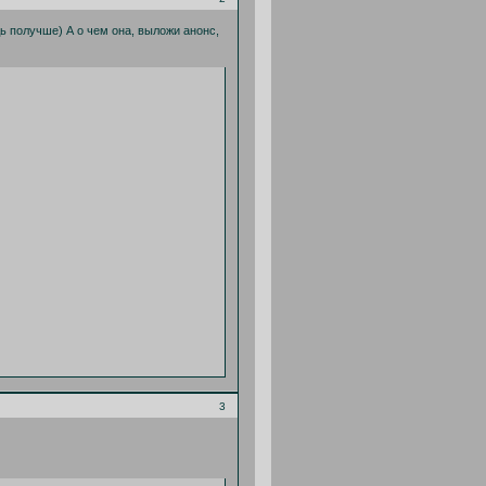
ь получше) А о чем она, выложи анонс,
3