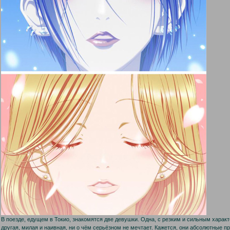
В поезде, едущем в Токио, знакомятся две девушки. Одна, с резким и сильным характ
другая, милая и наивная, ни о чём серьёзном не мечтает. Кажется, они абсолютные п