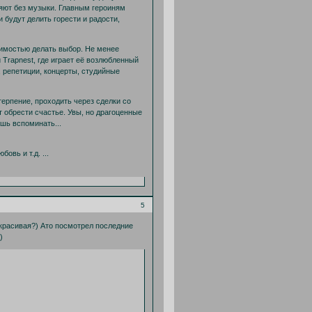
ляют без музыки. Главным героиням
и будут делить горести и радости,
имостью делать выбор. Не менее
 Trapnest, где играет её возлюбленный
 репетиции, концерты, студийные
терпение, проходить через сделки со
т обрести счастье. Увы, но драгоценные
шь вспоминать...
овь и т.д. ...
5
 красивая?) Ато посмотрел последние
)