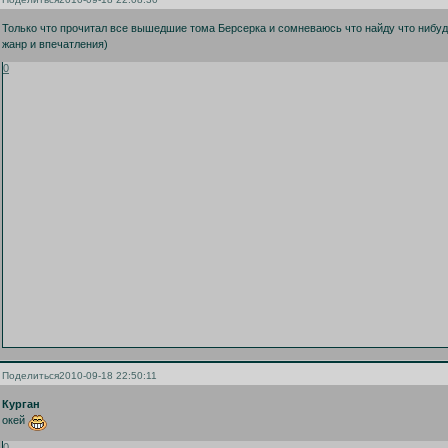
Только что прочитал все вышедшие тома Берсерка и сомневаюсь что найду что нибуд
жанр и впечатления)
0
Поделиться
2010-09-18 22:50:11
Курган
окей
0