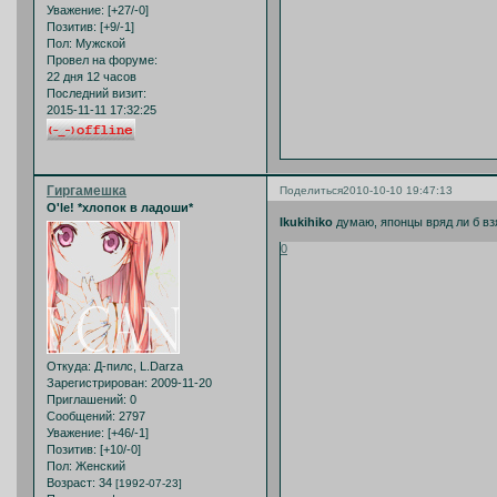
Уважение:
[+27/-0]
Позитив:
[+9/-1]
Пол:
Мужской
Провел на форуме:
22 дня 12 часов
Последний визит:
2015-11-11 17:32:25
Гиргамешка
Поделиться
2010-10-10 19:47:13
O'le! *хлопок в ладоши*
Ikukihiko
думаю, японцы вряд ли б вз
0
Откуда:
Д-пилс, L.Darza
Зарегистрирован
: 2009-11-20
Приглашений:
0
Сообщений:
2797
Уважение:
[+46/-1]
Позитив:
[+10/-0]
Пол:
Женский
Возраст:
34
[1992-07-23]