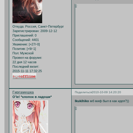
0
Откуда:
Россия, Санкт-Петербург
Зарегистрирован
: 2009-12-12
Приглашений:
0
Сообщений:
4401
Уважение:
[+27/-0]
Позитив:
[+9/-1]
Пол:
Мужской
Провел на форуме:
22 дня 12 часов
Последний визит:
2015-11-11 17:32:25
Гиргамешка
Поделиться
2010-10-09 14:20:20
O'le! *хлопок в ладоши*
Ikukihiko
мб миф был в как идея?))
0