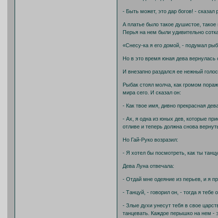
- Быть может, это дар богов! - сказал
А платье было такое душистое, такое н
Перья на нем были удивительно сотка
«Снесу-ка я его домой, - подумал рыба
Но в это время юная дева вернулась 
И внезапно раздался ее нежный голос
Рыбак стоял молча, как громом пораж
мира сего. И сказал он:
- Как твое имя, дивно прекрасная дев
- Ах, я одна из юных дев, которые п
отливе и теперь должна снова вернут
Но Гай-Руко возразил:
- Я хотел бы посмотреть, как ты тан
Дева Луна отвечала:
- Отдай мне одеяние из перьев, и я 
- Танцуй, - говорил он, - тогда я теб
- Злые духи унесут тебя в свое царст
танцевать. Каждое перышко на нем - э