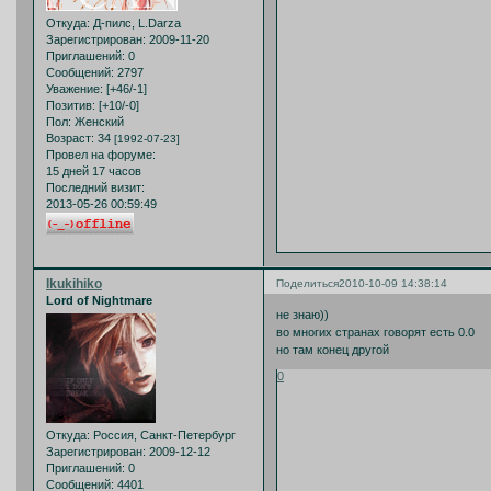
Откуда:
Д-пилс, L.Darza
Зарегистрирован
: 2009-11-20
Приглашений:
0
Сообщений:
2797
Уважение:
[+46/-1]
Позитив:
[+10/-0]
Пол:
Женский
Возраст:
34
[1992-07-23]
Провел на форуме:
15 дней 17 часов
Последний визит:
2013-05-26 00:59:49
Ikukihiko
Поделиться
2010-10-09 14:38:14
Lord of Nightmare
не знаю))
во многих странах говорят есть 0.0
но там конец другой
0
Откуда:
Россия, Санкт-Петербург
Зарегистрирован
: 2009-12-12
Приглашений:
0
Сообщений:
4401