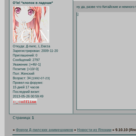
O'le! *хлопок в ладоши*
ну да, разве что Китайские и немног
0
Откуда:
Д-пилс, L.Darza
Зарегистрирован
: 2009-11-20
Приглашений:
0
Сообщений:
2797
Уважение:
[+46/-1]
Позитив:
[+10/-0]
Пол:
Женский
Возраст:
34
[1992-07-23]
Провел на форуме:
15 дней 17 часов
Последний визит:
2013-05-26 00:59:49
Страница:
1
»
Форум Д-пилских анимешников
»
Новости из Японии
»
9.10.10 (Я