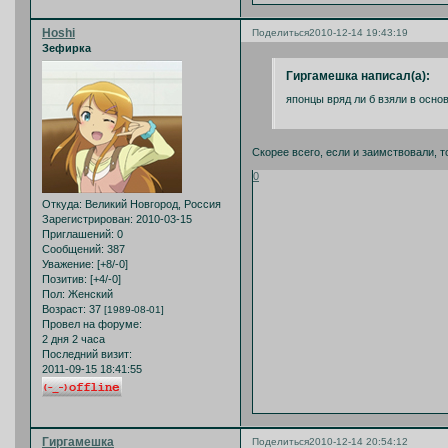
Hoshi
Поделиться
2010-12-14 19:43:19
Зефирка
Гиргамешка написал(а):
японцы вряд ли б взяли в осно
Скорее всего, если и заимствовали, 
0
Откуда:
Великий Новгород, Россия
Зарегистрирован
: 2010-03-15
Приглашений:
0
Сообщений:
387
Уважение:
[+8/-0]
Позитив:
[+4/-0]
Пол:
Женский
Возраст:
37
[1989-08-01]
Провел на форуме:
2 дня 2 часа
Последний визит:
2011-09-15 18:41:55
Гиргамешка
Поделиться
2010-12-14 20:54:12