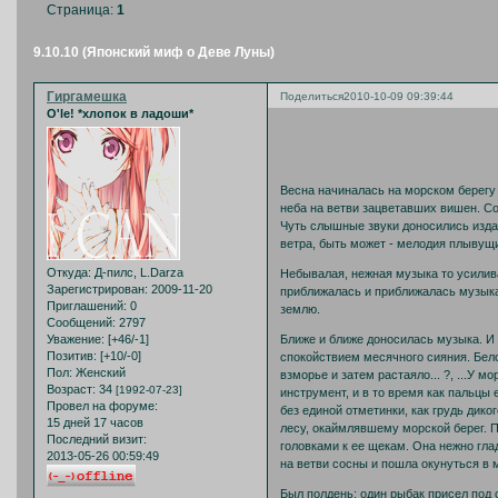
Страница:
1
9.10.10 (Японский миф о Деве Луны)
Гиргамешка
Поделиться
2010-10-09 09:39:44
O'le! *хлопок в ладоши*
Весна начиналась на морском берегу 
неба на ветви зацветавших вишен. Со
Чуть слышные звуки доносились изда
ветра, быть может - мелодия плывущи
Откуда:
Д-пилс, L.Darza
Небывалая, нежная музыка то усилива
Зарегистрирован
: 2009-11-20
приближалась и приближалась музыка
Приглашений:
0
землю.
Сообщений:
2797
Ближе и ближе доносилась музыка. И
Уважение:
[+46/-1]
Позитив:
[+10/-0]
спокойствием месячного сияния. Бело
Пол:
Женский
взморье и затем растаяло... ?, ...У
Возраст:
34
[1992-07-23]
инструмент, и в то время как пальцы 
Провел на форуме:
без единой отметинки, как грудь дик
15 дней 17 часов
лесу, окаймлявшему морской берег. П
Последний визит:
головками к ее щекам. Она нежно гла
2013-05-26 00:59:49
на ветви сосны и пошла окунуться в 
Был полдень; один рыбак присел под 