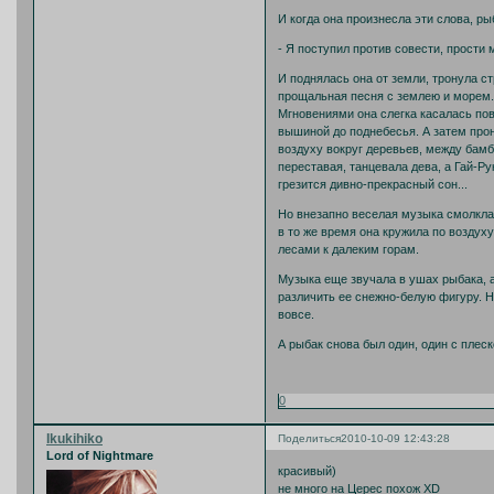
И когда она произнесла эти слова, ры
- Я поступил против совести, прости м
И поднялась она от земли, тронула с
прощальная песня с землею и морем. К
Мгновениями она слегка касалась по
вышиной до поднебесья. А затем прон
воздуху вокруг деревьев, между бамб
переставая, танцевала дева, а Гай-Р
грезится дивно-прекрасный сон...
Но внезапно веселая музыка смолкла.
в то же время она кружила по воздуху
лесами к далеким горам.
Музыка еще звучала в ушах рыбака, а
различить ее снежно-белую фигуру. Но
вовсе.
А рыбак снова был один, один с плес
0
Ikukihiko
Поделиться
2010-10-09 12:43:28
Lord of Nightmare
красивый)
не много на Церес похож XD