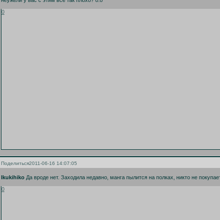
неужели у вас с этим все так плохо? о.о
0
Поделиться
2011-06-16 14:07:05
Ikukihiko
Да вроде нет. Заходила недавно, манга пылится на полках, никто не покупает
0