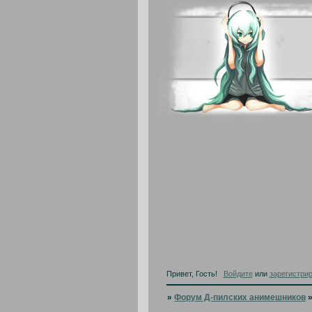
Привет, Гость!
Войдите
или
зарегистри
»
Форум Д-пилских анимешников