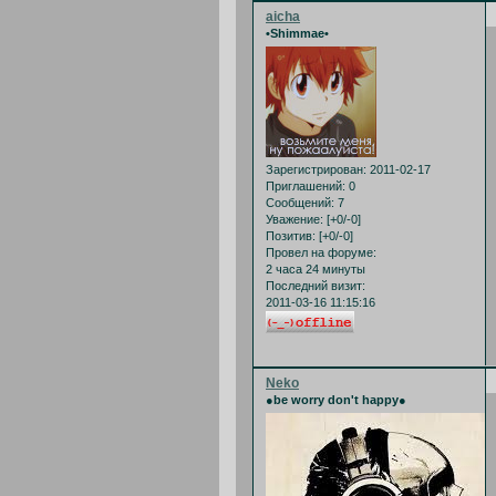
aicha
•Shimmae•
Зарегистрирован
: 2011-02-17
Приглашений:
0
Сообщений:
7
Уважение:
[+0/-0]
Позитив:
[+0/-0]
Провел на форуме:
2 часа 24 минуты
Последний визит:
2011-03-16 11:15:16
Neko
●be worry don't happy●