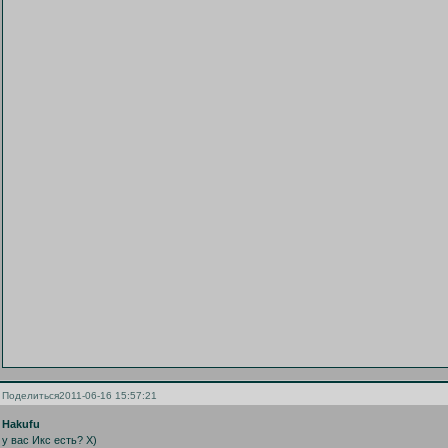
Поделиться
2011-06-16 15:57:21
Hakufu
у вас Икс есть? Х)