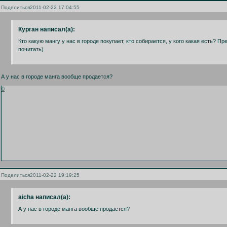
Поделиться
2011-02-22 17:04:55
Курган написал(а):
Кто какую мангу у нас в городе покупает, кто собирается, у кого какая есть? 
почитать)
А у нас в городе манга вообще продается?
0
Поделиться
2011-02-22 19:19:25
aicha написал(а):
А у нас в городе манга вообще продается?