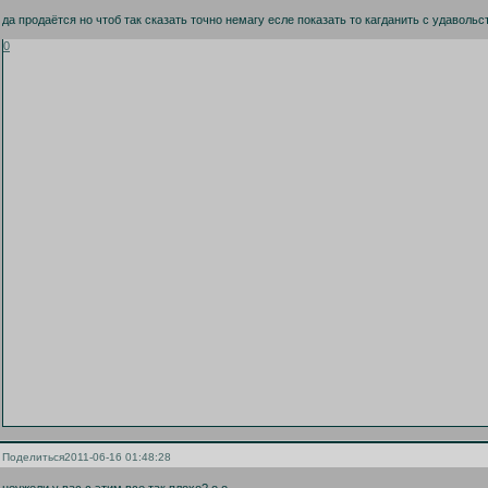
да продаётся но чтоб так сказать точно немагу есле показать то кагданить с удавольст
0
Поделиться
2011-06-16 01:48:28