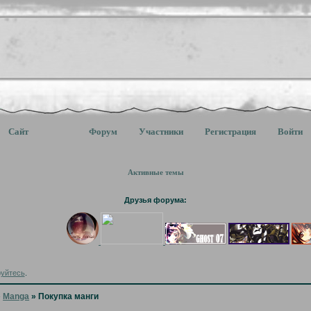
Сайт
Форум
Участники
Регистрация
Войти
Активные темы
Друзья форума:
руйтесь
.
»
Manga
»
Покупка манги