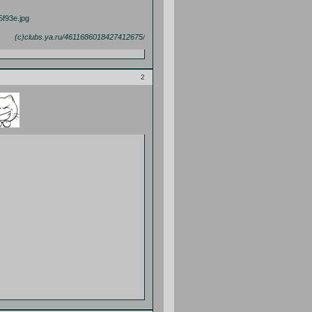
(c)clubs.ya.ru/4611686018427412675/
2