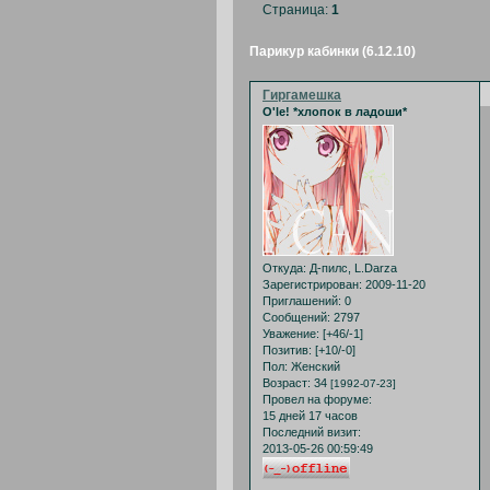
Страница:
1
Парикур кабинки (6.12.10)
Гиргамешка
O'le! *хлопок в ладоши*
Откуда:
Д-пилс, L.Darza
Зарегистрирован
: 2009-11-20
Приглашений:
0
Сообщений:
2797
Уважение:
[+46/-1]
Позитив:
[+10/-0]
Пол:
Женский
Возраст:
34
[1992-07-23]
Провел на форуме:
15 дней 17 часов
Последний визит:
2013-05-26 00:59:49