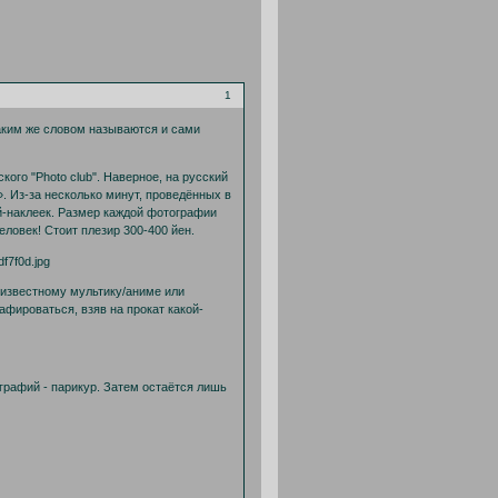
1
аким же словом называются и сами
кого "Photo club". Наверное, на русский
. Из-за несколько минут, проведённых в
й-наклеек. Размер каждой фотографии
еловек! Стоит плезир 300-400 йен.
 известному мультику/аниме или
афироваться, взяв на прокат какой-
рафий - парикур. Затем остаётся лишь