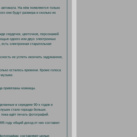
ы автомата. На нём появляются только
го они будут размера и сколько их
иде сердечек, цветочков, персонажей
мощью одного или двух электронных
 есть электронная старательная
асность не успеть окончить задуманное,
олько осталось времени. Кроме голоса
 музыки.
гда привязаны ножницы.
деланные в середине 90-х годов и
елушек стало гораздо больше.
 пока идёт печать фотографий.
95 году общий доход от них составил
 фотографии, составляют целые