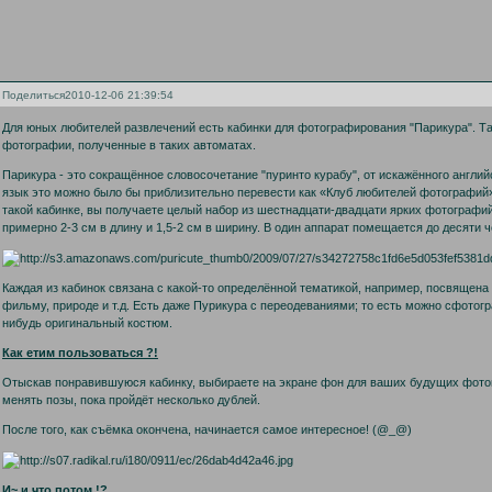
Поделиться
2010-12-06 21:39:54
Для юных любителей развлечений есть кабинки для фотографирования "Парикура". Т
фотографии, полученные в таких автоматах.
Парикура - это сокращённое словосочетание "пуринто курабу", от искажённого английс
язык это можно было бы приблизительно перевести как «Клуб любителей фотографий»
такой кабинке, вы получаете целый набор из шестнадцати-двадцати ярких фотографи
примерно 2-3 см в длину и 1,5-2 см в ширину. В один аппарат помещается до десяти ч
Каждая из кабинок связана с какой-то определённой тематикой, например, посвящена
фильму, природе и т.д. Есть даже Пурикура с переодеваниями; то есть можно сфотогр
нибудь оригинальный костюм.
Как етим пользоваться ?!
Отыскав понравившуюся кабинку, выбираете на экране фон для ваших будущих фотог
менять позы, пока пройдёт несколько дублей.
После того, как съёмка окончена, начинается самое интересное! (@_@)
И~ и что потом !?