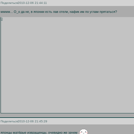
Поделиться
2010-12-06 21:44:11
мммм... О_о да не, в японии есть лав отели, нафик им по углам прятаться?
0
Поделиться
2010-12-06 21:45:29
японцы матёрые извращенцы, очевидно же зачем