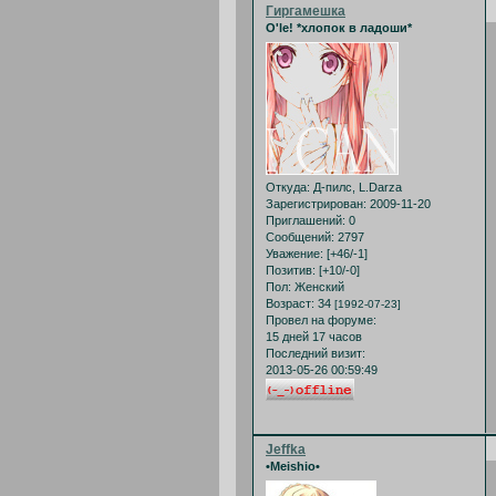
Гиргамешка
O'le! *хлопок в ладоши*
Откуда:
Д-пилс, L.Darza
Зарегистрирован
: 2009-11-20
Приглашений:
0
Сообщений:
2797
Уважение:
[+46/-1]
Позитив:
[+10/-0]
Пол:
Женский
Возраст:
34
[1992-07-23]
Провел на форуме:
15 дней 17 часов
Последний визит:
2013-05-26 00:59:49
Jeffka
•Meishio•