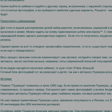
Нужно выйти из кабинки и подойти к другому экрану, встроенному с наружной сторон
что отснятые фотографии, и вы выбираете наиболее удачные варианты. Решаете: како
будет
Переходите к оформлению
Для этого в вашем распоряжении целый набор рамочек; всевозможных украшений в в
мультиков и аниме. Можно надеть на голову нарисованную шляпу или корону^^. С по
карандашей можно сделать разноцветные надписи. Если что-то получилось неудачно,
резинка.
Однако! время на всё то отведено чрезвычайно ограниченное, то есть существует оп
если ещё и переделывать!
Весь процесс женским голосом комментирует сам автомат, который и говорит вам, ск
автомата, звучит весёлая музыка; например: хиты современной японской популярной
Если рядом находятся несколько кабинок, то шум стоит ОЧень большой.
Готовый блок фотографий тут же разрезают и делят, так как к автомату Пурикура все
История.
Первые "Пурикура" появились в июле 1995 года. Если провести аналогию Пурикура, с
современные, то прогресс налицо. Улучшился цвет самих фотографий, и всяких безд
Некоторые автоматы Пурикура сейчас даже снабжены играми, которые развлекут вас,
Но уже первые примитивные Пурикура сразу завоевали популярность в Японии, и в 19
85 миллиардов йен (850 миллионов долларов).
Особенно любят Пурикура японские девушки-подростки. Они коллекционируют такие