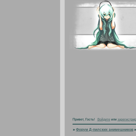
Привет, Гость!
Войдите
или
зарегистри
»
Форум Д-пилских анимешников