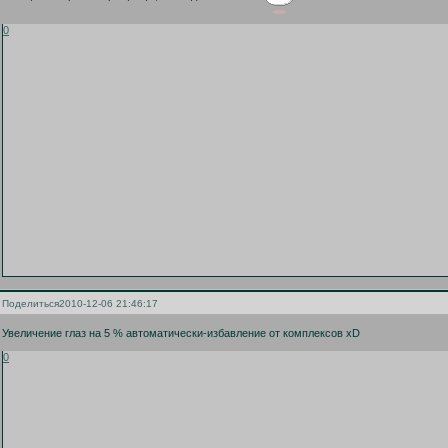
0
Поделиться
2010-12-06 21:46:17
Увеличение глаз на 5 % автоматически-избавление от комплексов хD
0