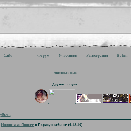
Сайт
Форум
Участники
Регистрация
Войти
Активные темы
Друзья форума:
руйтесь
.
»
Новости из Японии
»
Парикур кабинки (6.12.10)