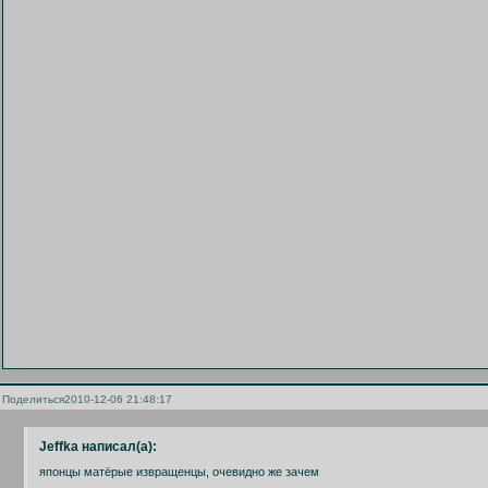
Поделиться
2010-12-06 21:48:17
Jeffka написал(а):
японцы матёрые извращенцы, очевидно же зачем