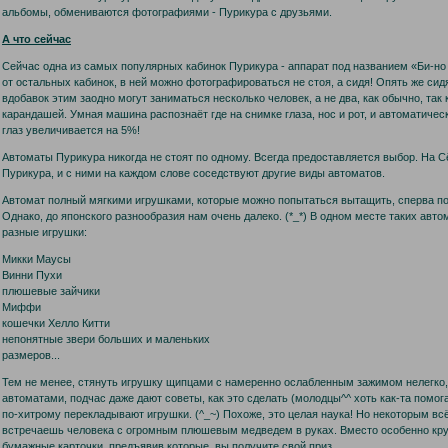
альбомы, обмениваются фотографиями - Пурикура с друзьями.
А что сейчас
Сейчас одна из самых популярных кабинок Пурикура - аппарат под названием «Би-но 
от остальных кабинок, в ней можно фотографироваться не стоя, а сидя! Опять же си
вдобавок этим заодно могут заниматься несколько человек, а не два, как обычно, так
карандашей. Умная машина распознаёт где на снимке глаза, нос и рот, и автоматичес
глаз увеличивается на 5%!
Автоматы Пурикура никогда не стоят по одному. Всегда предоставляется выбор. На 
Пурикура, и с ними на каждом слове соседствуют другие виды автоматов.
Автомат полный мягкими игрушками, которые можно попытаться вытащить, сперва пол
Однако, до японского разнообразия нам очень далеко. (*_*) В одном месте таких автом
разные игрушки:
Микки Маусы
Винни Пухи
плюшевые зайчики
Миффи
кошечки Хелло Китти
непонятные звери больших и маленьких
размеров...
Тем не менее, стянуть игрушку щипцами с намеренно ослабленным зажимом нелегко, 
автоматами, подчас даже дают советы, как это сделать (молодцы^^ хоть как-та помог
по-хитрому перекладывают игрушки. (^_~) Похоже, это целая наука! Но некоторым всё
встречаешь человека с огромным плюшевым медведем в руках. Вместо особенно кр
бумажные карточки, предъявив которые, вы получите свой приз.