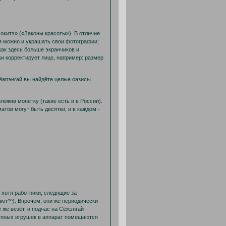
окитэ» («Законы красоты»). В отличие
дя можно и украшать свои фотографии;
 как здесь больше экранчиков и
ки корректирует лицо, например: размер
Сёапэнгай вы найдёте целые оазисы
ожив монетку (такие есть и в России).
атов могут быть десятки, и в каждом -
хотя работники, следящие за
ают^^). Впрочем, они же периодически
 же везёт, и подчас на Cёжэнгай
упных игрушек в аппарат помещаются