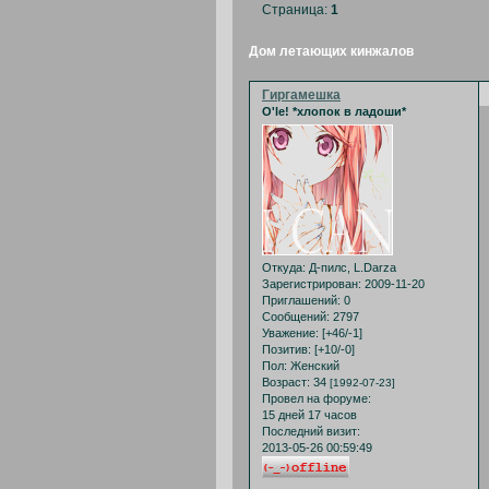
Страница:
1
Дом летающих кинжалов
Гиргамешка
O'le! *хлопок в ладоши*
Откуда:
Д-пилс, L.Darza
Зарегистрирован
: 2009-11-20
Приглашений:
0
Сообщений:
2797
Уважение:
[+46/-1]
Позитив:
[+10/-0]
Пол:
Женский
Возраст:
34
[1992-07-23]
Провел на форуме:
15 дней 17 часов
Последний визит:
2013-05-26 00:59:49