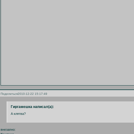
Поделиться
2010-12-22 15:17:49
Гиргамешка написал(а):
А клятва?
внезапно: