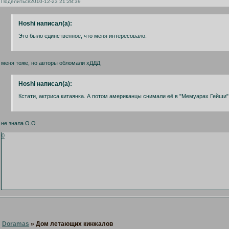
Поделиться
2010-12-23 21:28:39
Hoshi написал(а):
Это было единственное, что меня интересовало.
меня тоже, но авторы обломали хДДД
Hoshi написал(а):
Кстати, актриса китаянка. А потом американцы снимали её в "Мемуарах Гейши"
не знала О.О
0
»
Doramas
»
Дом летающих кинжалов