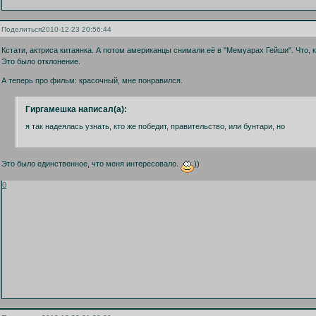
Поделиться
2010-12-23 20:56:44
Кстати, актриса китаянка. А потом американцы снимали её в "Мемуарах Гейши". Что, 
Это было отклонение.
А теперь про фильм: красочный, мне понравился.
Гиргамешка написал(а):
я так надеялась узнать, кто же победит, правительство, или бунтари, но
Это было единственное, что меня интересовало.
))
0