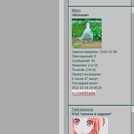
Микэ
•Shimmae•
Зарегистрирован
: 2010-12-08
Приглашений:
0
Сообщений:
30
Уважение:
[+1/-0]
Позитив:
[+0/-0]
Провел на форуме:
5 часов 47 минут
Последний визит:
2011-10-19 19:30:20
Гиргамешка
O'le! *хлопок в ладоши*