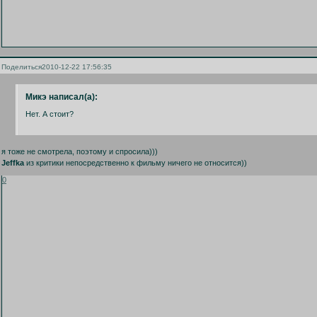
Поделиться
2010-12-22 17:56:35
Микэ написал(а):
Нет. А стоит?
я тоже не смотрела, поэтому и спросила)))
Jeffka
из критики непосредственно к фильму ничего не относится))
0