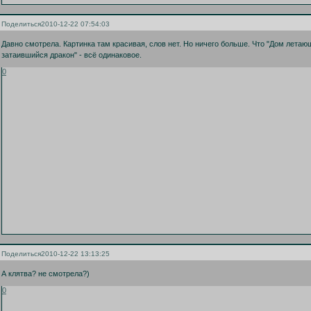
Поделиться
2010-12-22 07:54:03
Давно смотрела. Картинка там красивая, слов нет. Но ничего больше. Что "Дом летаю
затаившийся дракон" - всё одинаковое.
0
Поделиться
2010-12-22 13:13:25
А клятва? не смотрела?)
0