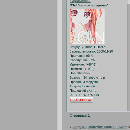
Гиргамешка
O'le! *хлопок в ладоши*
Откуда:
Д-пилс, L.Darza
Зарегистрирован
: 2009-11-20
Приглашений:
0
Сообщений:
2797
Уважение:
[+46/-1]
Позитив:
[+10/-0]
Пол:
Женский
Возраст:
34
[1992-07-23]
Провел на форуме:
15 дней 17 часов
Последний визит:
2013-05-26 00:59:49
Страница:
1
»
Форум Д-пилских анимешников