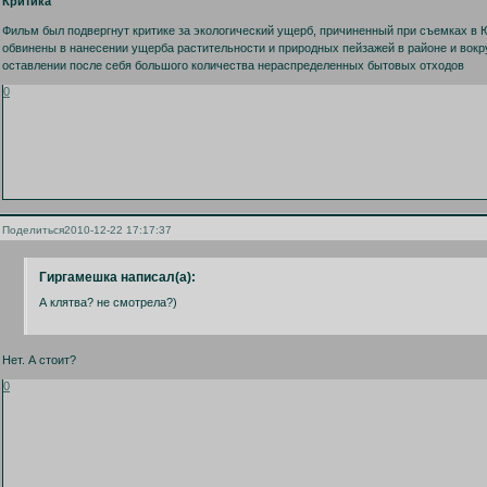
Критика
Фильм был подвергнут критике за экологический ущерб, причиненный при съемках в
обвинены в нанесении ущерба растительности и природных пейзажей в районе и вокруг
оставлении после себя большого количества нераспределенных бытовых отходов
0
Поделиться
2010-12-22 17:17:37
Гиргамешка написал(а):
А клятва? не смотрела?)
Нет. А стоит?
0