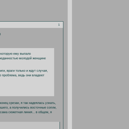
1
 которую ему выпало
преданностью молодой женщине
ги, враги только и ждут случая,
е проблема, ведь они владеют
конец срезан, я так надеялась узнать,
учшего, а получились восточные сопли,
ама сюжетная линия... в общем, я