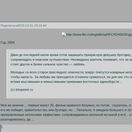
Поделиться
2010-12-21 15:16:44
Год: 2004
Джин до последней капли крови готов защищать прекрасную девушку-бунтарку,
сопровождать в опасном путешествии. Неожиданно воитель понимает, что за 
стоит другое и более сильное чувство — любовь.
Молодых со всех сторон преследуют опасности, вокруг плетутся коварные интри
чтобы напасть. За любовь им приходится отчаянно сражаться, но для них это н
всеми мыслимыми и немыслимыми приемами восточных единоборств…
(c) kinopoisk.ru
Моё же мнение.... первые минут 30, фильм нравился безумно, но потом...скукатень, и 
кто же победит, правительство, или бунтари, но.... Печально, я ожидала большего и л
приправленные неплохими эффектами, сопровождаемые неплохой музыкой и всё... и с
разочаровалась, да....
0