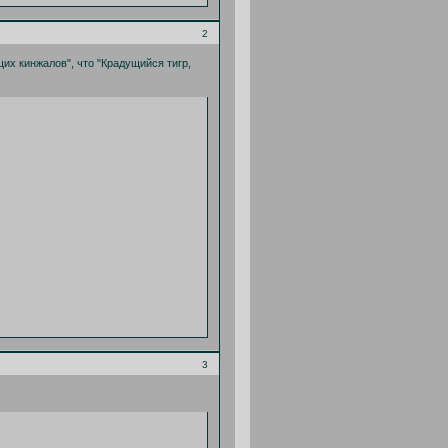
2
щих кинжалов", что "Крадущийся тигр,
3