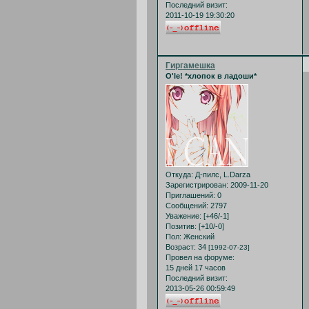
Последний визит:
2011-10-19 19:30:20
Гиргамешка
O'le! *хлопок в ладоши*
Откуда:
Д-пилс, L.Darza
Зарегистрирован
: 2009-11-20
Приглашений:
0
Сообщений:
2797
Уважение:
[+46/-1]
Позитив:
[+10/-0]
Пол:
Женский
Возраст:
34
[1992-07-23]
Провел на форуме:
15 дней 17 часов
Последний визит:
2013-05-26 00:59:49