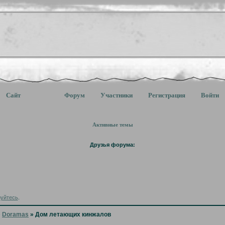
Сайт
Форум
Участники
Регистрация
Войти
Активные темы
Друзья форума:
руйтесь
.
»
Doramas
»
Дом летающих кинжалов