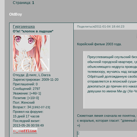
Страница:
1
OldBoy
Гиргамешка
Поделиться
2011-01-04 18:44:23
O'le! *хлопок в ладоши*
Корейский фильм 2003 года.
Преуспевающий сеульский бизне
обычной городской квартире, г
объясняющего недруга проводит
телевизору, мучаясь над загад
Откуда:
Д-пилс, L.Darza
Обрётший долгожданную свобод
Зарегистрирован
: 2009-11-20
отправляется в японский суши-
Приглашений:
0
докопаться до причин его нака
Сообщений:
2797
девушки по имени Ми-ду (Хе-Чж
Уважение:
[+46/-1]
Позитив:
[+10/-0]
Пол:
Женский
Возраст:
34
[1992-07-23]
Провел на форуме:
Сюжетная линия сначала не понятна, 
15 дней 17 часов
с моралью, которая гласит: "длинный
Последний визит:
=)
2013-05-26 00:59:49
0