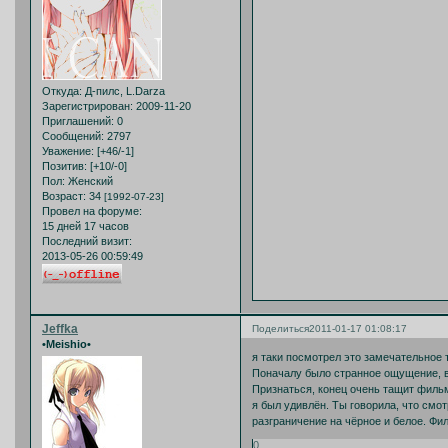
Откуда:
Д-пилс, L.Darza
Зарегистрирован
: 2009-11-20
Приглашений:
0
Сообщений:
2797
Уважение:
[+46/-1]
Позитив:
[+10/-0]
Пол:
Женский
Возраст:
34
[1992-07-23]
Провел на форуме:
15 дней 17 часов
Последний визит:
2013-05-26 00:59:49
Jeffka
Поделиться
2011-01-17 01:08:17
•Meishio•
я таки посмотрел это замечательное 
Поначалу было странное ощущение, в
Признаться, конец очень тащит фильм
я был удивлён. Ты говорила, что смот
разграничение на чёрное и белое. Фи
0