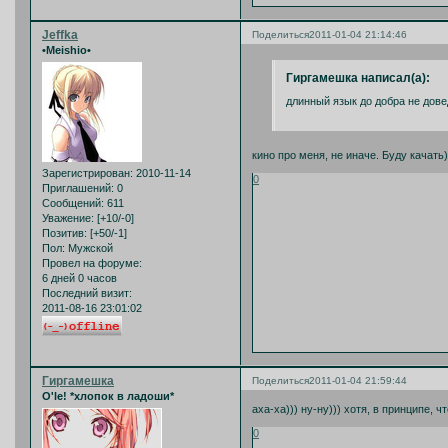
Jeffka
Поделиться
2011-01-04 21:14:46
•Meishio•
Гиргамешка написал(а):
длинный язык до добра не дове
кино про меня, не иначе. Буду качать)
Зарегистрирован
: 2010-11-14
0
Приглашений:
0
Сообщений:
611
Уважение:
[+10/-0]
Позитив:
[+50/-1]
Пол:
Мужской
Провел на форуме:
6 дней 0 часов
Последний визит:
2011-08-16 23:01:02
Гиргамешка
Поделиться
2011-01-04 21:59:44
O'le! *хлопок в ладоши*
аха-ха))) ну-ну))) хотя, в принципе, 
0