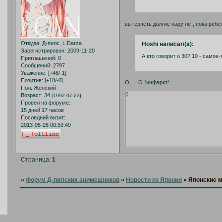
вытерпеть долгие пару лет, пока реб
Откуда:
Д-пилс, L.Darza
Hoshi написал(а):
Зарегистрирован
: 2009-11-20
А кто говорит о 30? 10 - самое-
Приглашений:
0
Сообщений:
2797
Уважение:
[+46/-1]
Позитив:
[+10/-0]
О___О *инфаркт*
Пол:
Женский
0
Возраст:
34
[1992-07-23]
Провел на форуме:
15 дней 17 часов
Последний визит:
2013-05-26 00:59:49
Страница:
1
»
Форум Д-пилских анимешников
»
Новости из Японии
»
Японские м