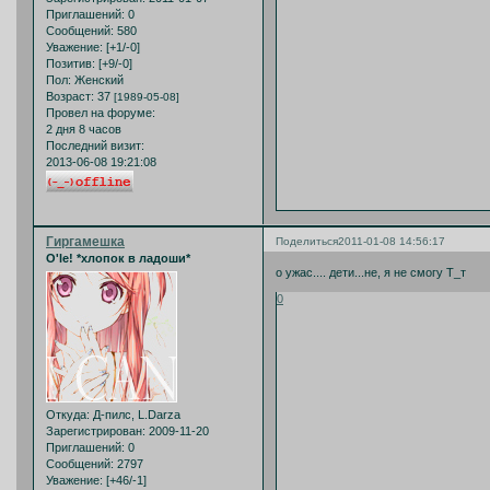
Приглашений:
0
Сообщений:
580
Уважение:
[+1/-0]
Позитив:
[+9/-0]
Пол:
Женский
Возраст:
37
[1989-05-08]
Провел на форуме:
2 дня 8 часов
Последний визит:
2013-06-08 19:21:08
Гиргамешка
Поделиться
2011-01-08 14:56:17
O'le! *хлопок в ладоши*
о ужас.... дети...не, я не смогу Т_т
0
Откуда:
Д-пилс, L.Darza
Зарегистрирован
: 2009-11-20
Приглашений:
0
Сообщений:
2797
Уважение:
[+46/-1]