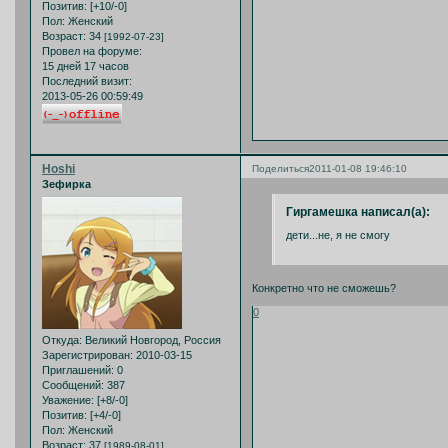
Позитив:
[+10/-0]
Пол:
Женский
Возраст:
34
[1992-07-23]
Провел на форуме:
15 дней 17 часов
Последний визит:
2013-05-26 00:59:49
Hoshi
Поделиться
2011-01-08 19:46:10
Зефирка
Гиргамешка написал(а):
дети...не, я не смогу
Конкретно что не сможешь?
0
Откуда:
Великий Новгород, Россия
Зарегистрирован
: 2010-03-15
Приглашений:
0
Сообщений:
387
Уважение:
[+8/-0]
Позитив:
[+4/-0]
Пол:
Женский
Возраст:
37
[1989-08-01]