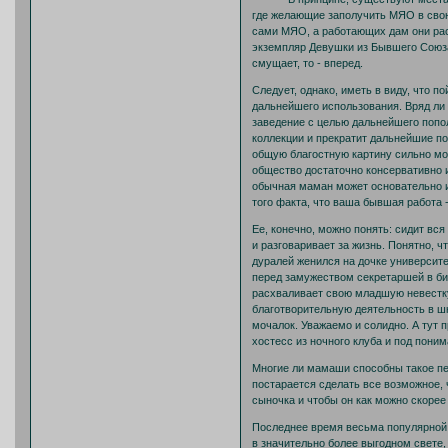
где желающие заполучить МЯО в свою
сами МЯО, а работающих дам они рас
экземпляр Девушки из Бывшего Союза
смущает, то - вперед.
Следует, однако, иметь в виду, что
дальнейшего использования. Вряд ли
заведение с целью дальнейшего попо
коллекции и прекратит дальнейшие по
общую благостную картину сильно мо
общество достаточно консервативно 
обычная маман может основательно и
того факта, что ваша бывшая работа 
Ее, конечно, можно понять: сидит вся
и разговаривает за жизнь. Понятно, ч
дуралей женился на дочке университе
перед замужеством секретаршей в биб
расхваливает свою младшую невестку,
благотворительную деятельность в шк
мочалок. Уважаемо и солидно. А тут 
хостесс из ночного клуба и под пон
Многие ли мамаши способны такое пе
постарается сделать все возможное,
сыночка и чтобы он как можно скорее
Последнее время весьма популярной с
в значительно более выгодном свете,