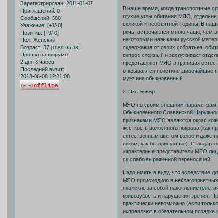
Зарегистрирован
: 2011-01-07
В наше время, когда транспортные с
Приглашений:
0
глухие углы обитания МЯО, отдельны
Сообщений:
580
великой и необъятной Родины. В наш
Уважение:
[+1/-0]
речь, встречаются много чаще, чем 
Позитив:
[+9/-0]
некоторыми навыками русской матерн
Пол:
Женский
содержания от своих собратьев, обит
Возраст:
37
[1989-05-08]
Провел на форуме:
вопрос сложный и заслуживает отдел
2 дня 8 часов
представляют МЯО в границах естест
Последний визит:
открываются поистине широчайшие п
2013-06-08 19:21:08
мужчина обыкновенный.
2. Экстерьер.
МЯО по своим внешним параметрам (р
Обыкновенного Славянской Наружност
признаками МЯО являются окрас кожн
жесткость волосяного покрова (как п
естественным цветом волос и даже не
веком, как бы припухшие). Стандарт
характерные представители МЯО лицо 
со слабо выраженной переносицей.
Надо иметь в виду, что вследствие д
МЯО происходило в неблагоприятных 
повлекло за собой накопление генет
кривозубость и нарушения зрения. П
практически невозможно (если только
исправляют в обязательном порядке 