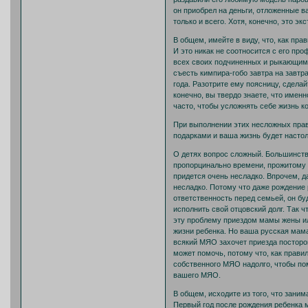
он приобрел на деньги, отложенные ва
только и всего. Хотя, конечно, это э
В общем, имейте в виду, что, как пр
И это никак не соотносится с его п
всех своих подчиненных и рыкающим и
съесть кимпира-гобо завтра на завтр
года. Разотрите ему поясницу, сделай
конечно, вы твердо знаете, что именно
часто, чтобы усложнять себе жизнь к
При выполнении этих несложных прав
подарками и ваша жизнь будет настол
О детях вопрос сложный. Большинств
пропорцинально времени, прожитому в
придется очень несладко. Впрочем, д
несладко. Потому что даже рождение
ответственность перед семьей, он бу
исполнить свой отцовский долг. Так 
эту проблему приездом мамы жены и
жизни ребенка. Но ваша русская мама
всякий МЯО захочет приезда посторо
может помочь, потому что, как прави
собственного МЯО надолго, чтобы пом
вашего МЯО.
В общем, исходите из того, что зани
Первый год после рождения ребенка 