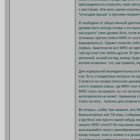
присоединиться и вносить свою лепту
с местными. Или жить раком-отшельн
"отъездом крыши" и прочими неприят
В свободное от общественной деятел
должны быть всегда готовы к его вы
насущного" ужин должен быть готов вс
основных причин побега МЯО от охот
варьироваться. Однако позволю себе 
первых, практически все МЯО ее едят
чем русское или любое другое. В-тре
резонный, на мой взгляд, вывод: буд
вполне возможно: это, как правило, в
Для нормальной жизнедеятельности МЯ
сна. Есть стандартные матрасы на одн
Стелятся на татами (японские циновки
хотя я знавала семьи, где МЯО спит н
МЯО спать на кровати, но это не все
категорически не может: привыкнув сп
спать на полу - полезно для позвоноч
Во-вторых, хобби. Как правило, все 
Компьютерные или ТВ-игры, собирани
и футбол) или просто какой-нибудь в
лишать МЯО этого!!! Ни под каким вид
высказывайте своего пренебрежения!
конце концов, поесть можно и в дешев
раздавили его любимую модель паров