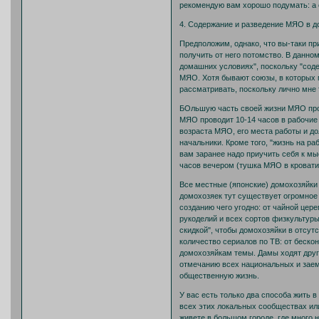
рекомендую вам хорошо подумать: а 
4. Содержание и разведение МЯО в д
Предположим, однако, что вы-таки пр
получить от него потомство. В данно
домашних условиях", поскольку "сод
МЯО. Хотя бывают союзы, в которых 
рассматривать, поскольку лично мне т
БОльшую часть своей жизни МЯО прово
МЯО проводит 10-14 часов в рабочие
возраста МЯО, его места работы и д
начальники. Кроме того, "жизнь на р
вам заранее надо приучить себя к мы
часов вечером (тушка МЯО в кровати 
Все местные (японские) домохозяйки 
домохозяек тут существует огромное 
созданию чего угодно: от чайной цер
рукоделий и всех сортов физкультуры
скидкой", чтобы домохозяйки в отсут
количество сериалов по ТВ: от беск
домохозяйкам темы. Дамы ходят друг 
отмечанию всех национальных и заемн
общественную жизнь.
У вас есть только два способа жить 
всех этих локальных сообществах или
живете в большом городе, где много н