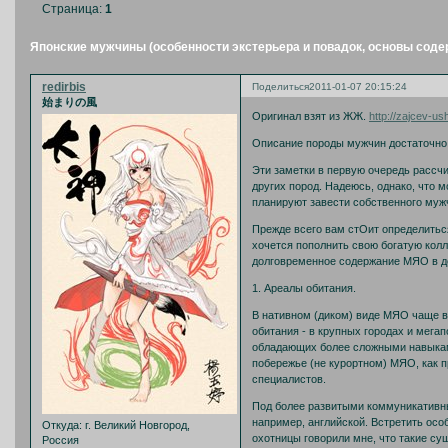
Страница:
1
Японские мужчины (особенности экстерьера и повадок, основы сод
redirbis
Поделиться
2011-01-07 20:15:24
始まりの風
Оригинал взят из ЖЖ.
http://zajcev-us
Описание породы мужчин достаточно 
Эти заметки в первую очередь рассч
других пород. Надеюсь, однако, что 
планируют завести собственного муж
Прежде всего вам стОит определиться
хочется пополнить свою богатую кол
долговременное содержание МЯО в до
1. Ареалы обитания.
В нативном (диком) виде МЯО чаще в
обитания - в крупных городах и мега
обладающих более сложными навыкам
побережье (не курортном) МЯО, как п
специалистов.
Под более развитыми коммуникативн
например, английской. Встретить осо
Откуда:
г. Великий Новгород,
охотницы говорили мне, что такие су
Россия