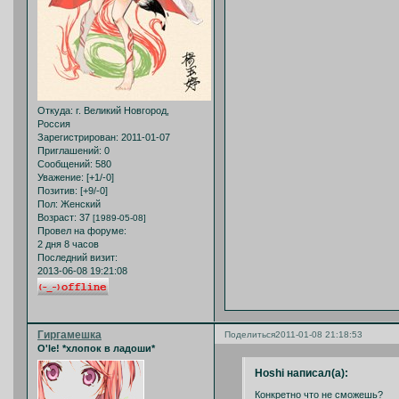
Откуда:
г. Великий Новгород,
Россия
Зарегистрирован
: 2011-01-07
Приглашений:
0
Сообщений:
580
Уважение:
[+1/-0]
Позитив:
[+9/-0]
Пол:
Женский
Возраст:
37
[1989-05-08]
Провел на форуме:
2 дня 8 часов
Последний визит:
2013-06-08 19:21:08
Гиргамешка
Поделиться
2011-01-08 21:18:53
O'le! *хлопок в ладоши*
Hoshi написал(а):
Конкретно что не сможешь?