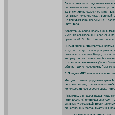
Автору данного исследования неодно
лишено волосяного покрова (в проти
заявляю: это не более, чем миф. Пон
на нижней половине лица и верхней ч
Но при этом конечности МЯО, и особе
части тела.
Характерной особенностью МЯО можно
мужчина обыкновенный соотношение д
примерно 0.59-0.62. Практически пов
Бытует мнение, что короткие, кривые 
могу подтвердить или опровергнуть д
личном пользовании 1(один) экземпл
не представляется научно-обоснован
от конкретно негативных (3 см и 3 ми
обычно, где-то посередине. Пока воп
3. Повадки МЯО и их отлов в естеств
Методы отлова и приручения диких М
свою коллекцию, то практически люб
использовать без особого риска поте
Например, места для засады надо вы
потенциальной охотницы опускают гла
слишком угрожающей. Воспитание МЯ
общественных местах (магазины, рест
В принципе, существуют места, сп