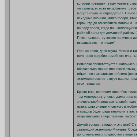
который превратит вашу жизнь в сказк
же самым, то есть не добавляет себе
могут сильно не оправдаться. Самое п
исходные позиции, мягко говоря, тяж
горах, где до ближайшего магазина 10
на пару часов, когда ваш коллекцион
рабочей силы для домашней работы (у
Плюс полное отсутствие наличных ден
выращиваем, то и едим).
Оно, конечно, дело вкуса. Можно и т
некоторое подобие семейного счасть
Всячески приветствуется, например, 
обязательно знание японского языка,
объект, познакомиться поближе (совм
экземпляр соответствует вашим предс
стоит выделки.
Кроме того, неплохим способом явля
там менеджеры, ученые дамы всех сор
значительной предварительной подгот
языка, хотя знание японского в любо
мамашка будет рада заполучить вас 
открывающиеся перспективы, выбрать 
Другой вопрос: а надо ли это все? С
завалящий экземпляр Мужчины Средн
дополнительных трудностей в виде в