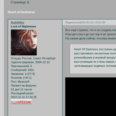
Страница:
1
Heart of Darkness
Ikukihiko
Поделиться
2011-01-31 15:01:00
Lord of Nightmare
Все ещё странно, что я не создала т
Игра детства и до сих пор я её треп
На самом деле сейчас эта игра может
Heart Of Darkness постоянно д
расстреливать несметные полчи
разнообразие в игровой процес
Откуда:
Россия, Санкт-Петербург
выступающие из стены камни; 
Зарегистрирован
: 2009-12-12
затягивающих водяных потоков;
Приглашений:
0
Сообщений:
4401
Уважение:
[+27/-0]
Позитив:
[+9/-1]
Пол:
Мужской
Провел на форуме:
22 дня 12 часов
Последний визит:
2015-11-11 17:32:25