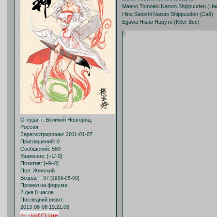
Maeno Tomoaki Naruto Shippuuden (На
Hino Satoshi Naruto Shippuuden (Сай)
Egawa Hisao Наруто (Killer Bee)
0
Откуда:
г. Великий Новгород,
Россия
Зарегистрирован
: 2011-01-07
Приглашений:
0
Сообщений:
580
Уважение:
[+1/-0]
Позитив:
[+9/-0]
Пол:
Женский
Возраст:
37
[1989-05-08]
Провел на форуме:
2 дня 8 часов
Последний визит:
2013-06-08 19:21:08