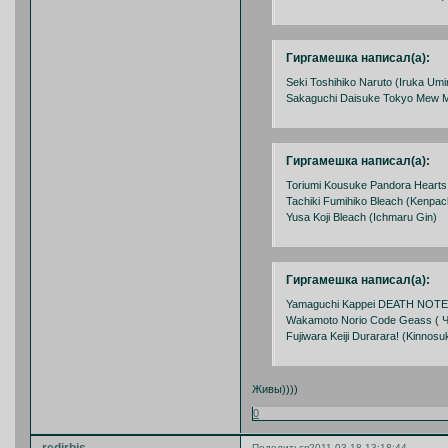
Гиргамешка написал(а):
Seki Toshihiko Naruto (Iruka Umi
Sakaguchi Daisuke Tokyo Mew M
Гиргамешка написал(а):
Toriumi Kousuke Pandora Hearts (
Tachiki Fumihiko Bleach (Kenpach
Yusa Koji Bleach (Ichmaru Gin)
Гиргамешка написал(а):
Yamaguchi Kappei DEATH NOTE
Wakamoto Norio Code Geass ( Ч
Fujiwara Keiji Durarara! (Kinnos
Живы))))
0
Поделиться
2011-03-18 13:18:44