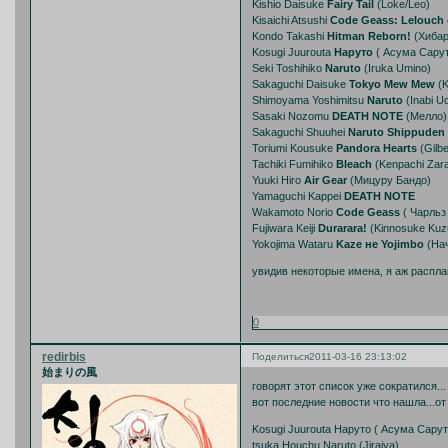
Kishio Daisuke
Fairy Tail
(Loke/Leo)
Kisaichi Atsushi
Code Geass: Lelouch o
Kondo Takashi
Hitman Reborn!
(Хибар
Kosugi Juurouta
Наруто
( Асума Сарут
Seki Toshihiko
Naruto
(Iruka Umino)
Sakaguchi Daisuke
Tokyo Mew Mew
(K
Shimoyama Yoshimitsu
Naruto
(Inabi U
Sasaki Nozomu
DEATH NOTE
(Мелло)
Sakaguchi Shuuhei
Naruto Shippuden
Toriumi Kousuke
Pandora Hearts
(Gilbe
Tachiki Fumihiko
Bleach
(Kenpachi Zara
Yuuki Hiro
Air Gear
(Мицуру Бандо)
Yamaguchi Kappei
DEATH NOTE
Wakamoto Norio
Code Geass
( Чарльз 
Fujiwara Keiji
Durarara!
(Kinnosuke Kuz
Yokojima Wataru
Kaze не Yojimbo
(Нач
увидив некоторые имена, я аж расплак
0
redirbis
Поделиться
2011-03-16 23:13:02
始まりの風
говорят этот список уже сократился...
вот последние новости что нашла...от
Kosugi Juurouta Наруто ( Асума Сарут
tsuka Houchu Naruto (Jiraiya)