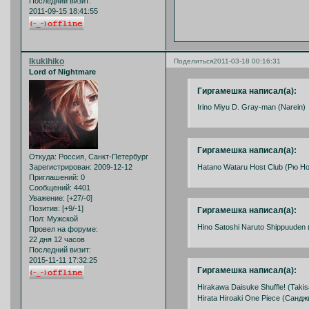
Последний визит:
2011-09-15 18:41:55
Ikukihiko
Поделиться
2011-03-18 00:16:31
Lord of Nightmare
Гиргамешка написал(а):
Irino Miyu D. Gray-man (Narein)
Гиргамешка написал(а):
Откуда:
Россия, Санкт-Петербург
Hatano Wataru Host Club (Рю Н
Зарегистрирован
: 2009-12-12
Приглашений:
0
Сообщений:
4401
Уважение:
[+27/-0]
Позитив:
[+9/-1]
Гиргамешка написал(а):
Пол:
Мужской
Hino Satoshi Naruto Shippuuden 
Провел на форуме:
22 дня 12 часов
Последний визит:
2015-11-11 17:32:25
Гиргамешка написал(а):
Hirakawa Daisuke Shuffle! (Taki
Hirata Hiroaki One Piece (Санджи