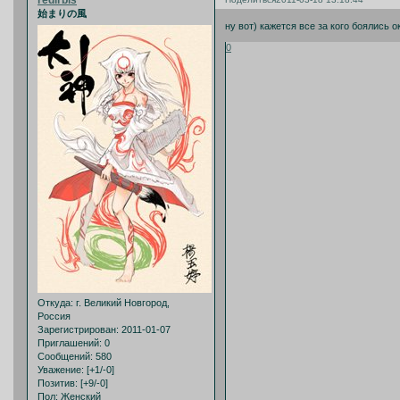
redirbis
始まりの風
ну вот) кажется все за кого боялись 
0
Откуда:
г. Великий Новгород,
Россия
Зарегистрирован
: 2011-01-07
Приглашений:
0
Сообщений:
580
Уважение:
[+1/-0]
Позитив:
[+9/-0]
Пол:
Женский