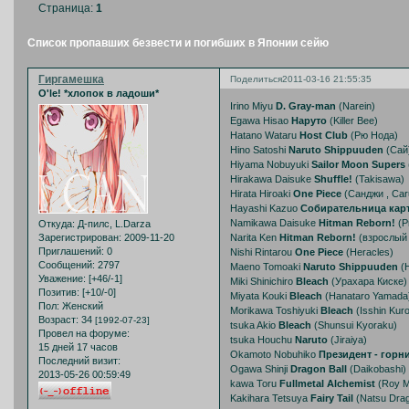
Страница:
1
Список пропавших безвести и погибших в Японии сейю
Гиргамешка
Поделиться
2011-03-16 21:55:35
O'le! *хлопок в ладоши*
Irino Miyu
D. Gray-man
(Narein)
Egawa Hisao
Наруто
(Killer Bee)
Hatano Wataru
Host Club
(Рю Нода)
Hino Satoshi
Naruto Shippuuden
(Сай
Hiyama Nobuyuki
Sailor Moon Supers
Hirakawa Daisuke
Shuffle!
(Takisawa)
Hirata Hiroaki
One Piece
(Санджи , Car
Hayashi Kazuo
Собирательница кар
Namikawa Daisuke
Hitman Reborn!
(P
Откуда:
Д-пилс, L.Darza
Narita Ken
Hitman Reborn!
(взрослый
Зарегистрирован
: 2009-11-20
Приглашений:
0
Nishi Rintarou
One Piece
(Heracles)
Сообщений:
2797
Maeno Tomoaki
Naruto Shippuuden
(Н
Уважение:
[+46/-1]
Miki Shinichiro
Bleach
(Урахара Киске)
Позитив:
[+10/-0]
Miyata Kouki
Bleach
(Hanatarо Yamada
Пол:
Женский
Morikawa Toshiyuki
Bleach
(Isshin Kuro
Возраст:
34
[1992-07-23]
tsuka Akio
Bleach
(Shunsui Kyоraku)
Провел на форуме:
tsuka Houchu
Naruto
(Jiraiya)
15 дней 17 часов
Okamoto Nobuhiko
Президент - горн
Последний визит:
Ogawa Shinji
Dragon Ball
(Daikobashi)
2013-05-26 00:59:49
kawa Toru
Fullmetal Alchemist
(Roy M
Kakihara Tetsuya
Fairy Tail
(Natsu Drag