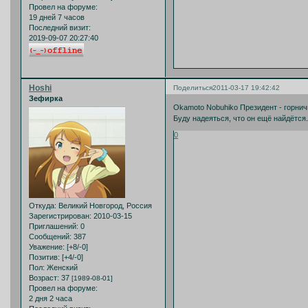
Провел на форуме:
19 дней 7 часов
Последний визит:
2019-09-07 20:27:40
Hoshi
Поделиться
2011-03-17 19:42:42
Зефирка
Okamoto Nobuhiko Президент - горнич
Буду надеяться, что он ещё найдётся.
0
Откуда:
Великий Новгород, Россия
Зарегистрирован
: 2010-03-15
Приглашений:
0
Сообщений:
387
Уважение:
[+8/-0]
Позитив:
[+4/-0]
Пол:
Женский
Возраст:
37
[1989-08-01]
Провел на форуме:
2 дня 2 часа