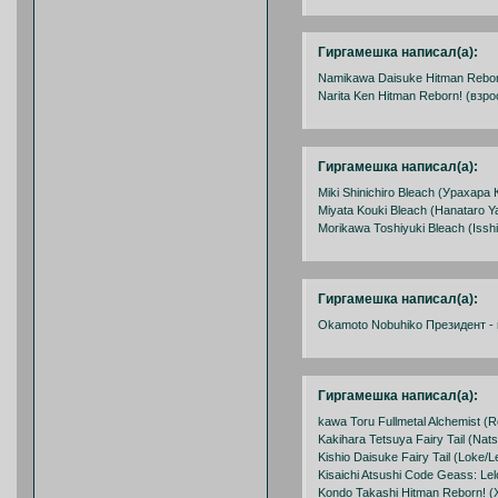
Гиргамешка написал(а):
Namikawa Daisuke Hitman Rebor
Narita Ken Hitman Reborn! (взр
Гиргамешка написал(а):
Miki Shinichiro Bleach (Урахара 
Miyata Kouki Bleach (Hanatarо 
Morikawa Toshiyuki Bleach (Issh
Гиргамешка написал(а):
Okamoto Nobuhiko Президент - 
Гиргамешка написал(а):
kawa Toru Fullmetal Alchemist (
Kakihara Tetsuya Fairy Tail (Nat
Kishio Daisuke Fairy Tail (Loke/L
Kisaichi Atsushi Code Geass: Lel
Kondo Takashi Hitman Reborn! (