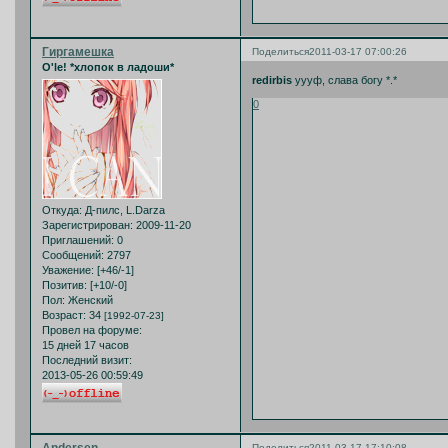
Гиргамешка
Поделиться
2011-03-17 07:00:26
O'le! *хлопок в ладоши*
redirbis
уууф, слава богу *.*
0
Откуда:
Д-пилс, L.Darza
Зарегистрирован
: 2009-11-20
Приглашений:
0
Сообщений:
2797
Уважение:
[+46/-1]
Позитив:
[+10/-0]
Пол:
Женский
Возраст:
34
[1992-07-23]
Провел на форуме:
15 дней 17 часов
Последний визит:
2013-05-26 00:59:49
Andersen
Поделиться
2011-03-17 17:10:08