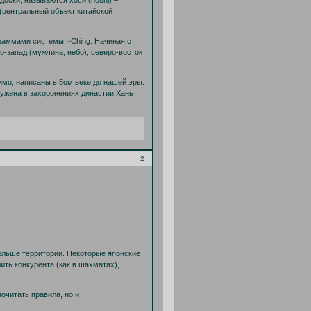
(центральный объект китайской
раммами системы I-Ching. Начиная с
о-запад (мужчина, небо), северо-восток
мо, написаны в 5ом веке до нашей эры.
ружена в захоронениях династии Хань
2
больше территории. Некоторые японские
ить конкурента (как в шахматах),
очитать правила, но и