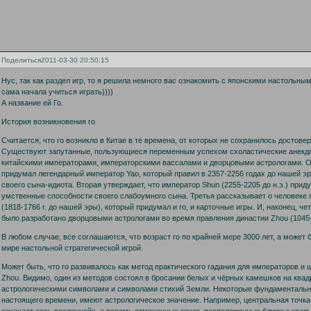
Поделиться
2011-03-30 20:50:15
Нус, так как раздел игр, то я решила немного вас ознакомить с японскими настольным
сама начала учиться играть))))
А название ей Го.
История возникновения го
Считается, что го возникло в Китае в те времена, от которых не сохранилось достов
Существуют запутанные, пользующиеся переменным успехом схоластические анек
китайскими императорами, императорскими вассалами и дворцовыми астрологами. Одн
придумал легендарный император Yao, который правил в 2357-2256 годах до нашей эр
своего сына-идиота. Вторая утверждает, что император Shun (2255-2205 до н.э.) прид
умственные способности своего слабоумного сына. Третья рассказывает о человеке 
(1818-1766 г. до нашей эры), который придумал и го, и карточные игры. И, наконец, че
было разработано дворцовыми астрологами во время правления династии Zhou (1045-2
В любом случае, все соглашаются, что возраст го по крайней мере 3000 лет, а может 
мире настольной стратегической игрой.
Может быть, что го развивалось как метод практического гадания для императоров и 
Zhou. Видимо, один из методов состоял в бросании белых и чёрных камешков на ква
астрологическими символами и символами стихий Земли. Некоторые фундаментальн
настоящего времени, имеют астрологическое значение. Например, центральная точка д
означает «ось вселенной», а восемь отмеченных точек, расположенных ближе к краю д