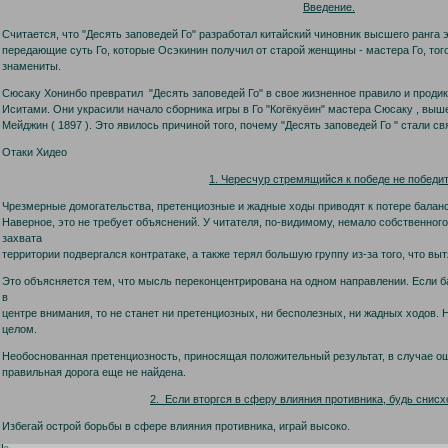
Введение.
Считается, что "Десять заповедей Го" разработал китайский чиновник высшего ранга 
передающие суть Го, которые Осэкинин получил от старой женщины - мастера Го, то
знамениты.
Сюсаку Хонинбо превратил "Десять заповедей Го" в свое жизненное правило и продик
Иситами. Они украсили начало сборника игры в Го "Когёкуёин" мастера Сюсаку , выш
Мейджин ( 1897 ). Это явилось причиной того, почему "Десять заповедей Го " стали с
Отаки Хидео
1. Чересчур стремящийся к победе не победи
Чрезмерные домогательства, претенциозные и жадные ходы приводят к потере баланс
Наверное, это не требует объяснений. У читателя, по-видимому, немало собственного 
захвата
территории подвергался контратаке, а также терял большую группу из-за того, что в
Это объясняется тем, что мысль переконцентрирована на одном направлении. Если ба
в
центре внимания, то не станет ни претенциозных, ни бесполезных, ни жадных ходов.
целом.
Необоснованная претенциозность, приносящая положительный результат, в случае оши
правильная дорога еще не найдена.
2. Если вторгся в сферу влияния противника, будь снисх
Избегай острой борьбы в сфере влияния противника, играй высоко.