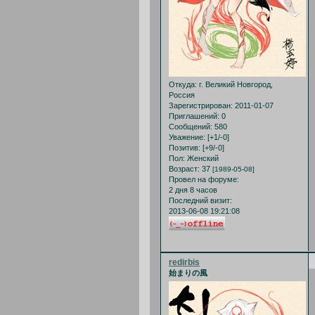
Откуда:
г. Великий Новгород,
Россия
Зарегистрирован
: 2011-01-07
Приглашений:
0
Сообщений:
580
Уважение:
[+1/-0]
Позитив:
[+9/-0]
Пол:
Женский
Возраст:
37
[1989-05-08]
Провел на форуме:
2 дня 8 часов
Последний визит:
2013-06-08 19:21:08
redirbis
始まりの風