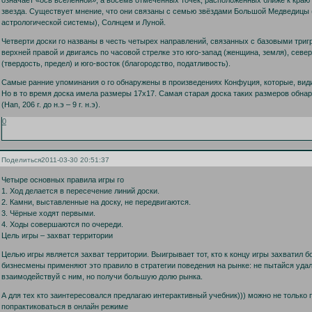
звезда. Существует мнение, что они связаны с семью звёздами Большой Медведицы 
астрологической системы), Солнцем и Луной.
Четверти доски го названы в честь четырех направлений, связанных с базовыми триг
верхней правой и двигаясь по часовой стрелке это юго-запад (женщина, земля), север
(твердость, предел) и юго-восток (благородство, податливость).
Самые ранние упоминания о го обнаружены в произведениях Конфуция, которые, види
Но в то время доска имела размеры 17х17. Самая старая доска таких размеров обна
(Han, 206 г. до н.э – 9 г. н.э).
0
Поделиться
2011-03-30 20:51:37
Четыре основных правила игры го
1. Ход делается в пересечение линий доски.
2. Камни, выставленные на доску, не передвигаются.
3. Чёрные ходят первыми.
4. Ходы совершаются по очереди.
Цель игры – захват территории
Целью игры является захват территории. Выигрывает тот, кто к концу игры захватил 
бизнесмены применяют это правило в стратегии поведения на рынке: не пытайся удал
взаимодействуй с ним, но получи большую долю рынка.
А для тех кто заинтересовался предлагаю интерактивный учебник))) можно не только п
попрактиковаться в онлайн режиме