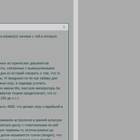
1
и играми))) начнем с той в которую
ерных исторических документов.
доты, связанные с вымышленными
а из историй говорить о том, что го
ы. И придумал он её как забаву для
умал игру, в надежде усилить
по имени Wu, вассале императора Jie
твёртая теория предполагает, что го
55 до н.э.).
быть 4000, что делает игру старейшей в
шаманов-астрологов в ранней культуре
дратную доску с отмеченными на ней
ые термины го, используемые до
оски называется тэнген (tengen), что
оски, называются хоси (hoshi) –