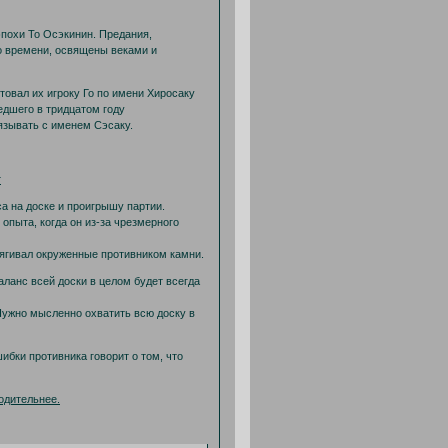
эпохи То Осэкинин. Предания,
го времени, освящены веками и
товал их игроку Го по имени Хиросаку
едшего в тридцатом году
вязывать с именем Сэсаку.
т
а на доске и проигрышу партии.
опыта, когда он из-за чрезмерного
ытягивал окруженные противником камни.
ланс всей доски в целом будет всегда
 Нужно мысленно охватить всю доску в
бки противника говорит о том, что
одительнее.