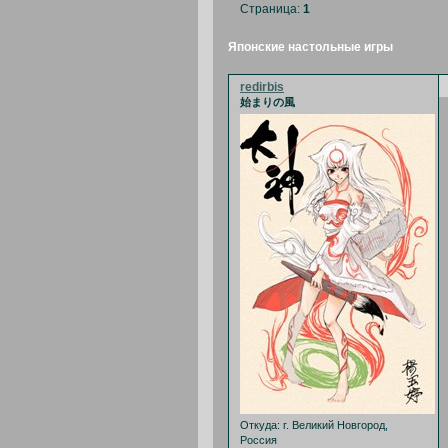
Страница:
1
Японские настольные игры
redirbis
始まりの風
Откуда:
г. Великий Новгород,
Россия