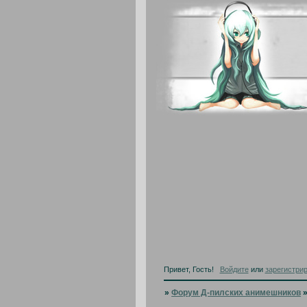
Привет, Гость!
Войдите
или
зарегистри
»
Форум Д-пилских анимешников