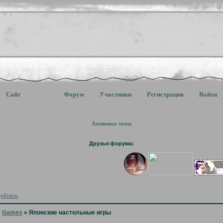
Сайт
Форум
Участники
Регистрация
Войти
Активные темы
Друзья форума:
руйтесь
.
»
Games
»
Японские настольные игры