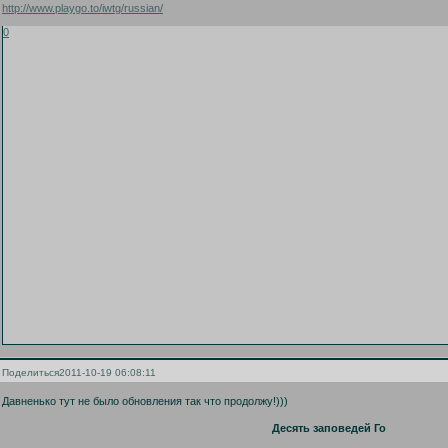
http://www.playgo.to/iwtg/russian/
0
Поделиться
2011-10-19 06:08:11
Давненько тут не было обновления так что продолжу!)))
Десять заповедей Го