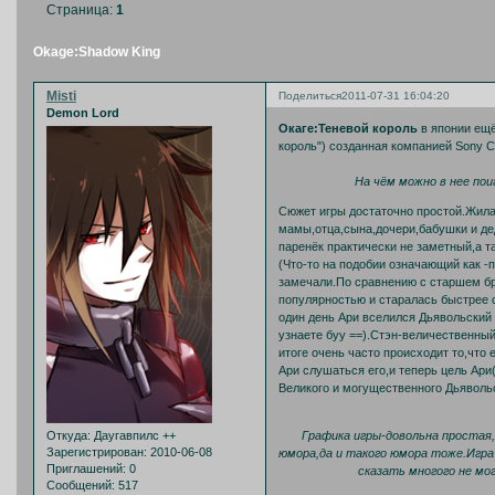
Страница:
1
Okage:Shadow King
Misti
Поделиться
2011-07-31 16:04:20
Demon Lord
Окаге:Теневой король
в японии ещё
король") созданная компанией Sony Com
На чём можно в нее пои
Сюжет игры достаточно простой.Жила
мамы,отца,сына,дочери,бабушки и дед
паренёк практически не заметный,а 
(Что-то на подобии означающий как -
замечали.По сравнению с старшем бр
популярностью и старалась быстрее с
один день Ари вселился Дьявольский к
узнаете буу ==).Стэн-величественный
итоге очень часто происходит то,что 
Ари слушаться его,и теперь цель Ари
Великого и могущественного Дьявольс
Графика игры-довольна простая,
Откуда:
Даугавпилс ++
Зарегистрирован
: 2010-06-08
юмора,да и такого юмора тоже.Игра
Приглашений:
0
сказать многого не мо
Сообщений:
517