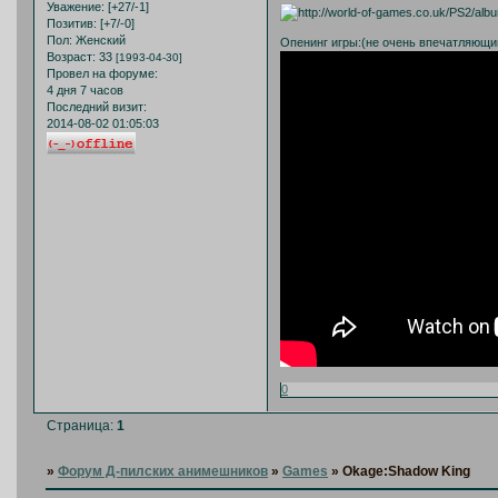
Уважение:
[+27/-1]
Позитив:
[+7/-0]
Пол:
Женский
Опенинг игры:(не очень впечатляющи
Возраст:
33
[1993-04-30]
Провел на форуме:
4 дня 7 часов
Последний визит:
2014-08-02 01:05:03
0
Страница:
1
»
Форум Д-пилских анимешников
»
Games
»
Okage:Shadow King