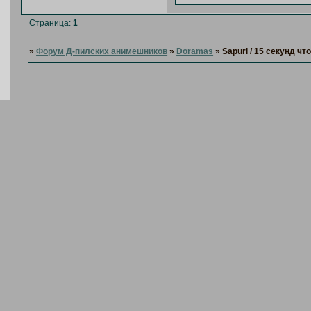
Страница:
1
»
Форум Д-пилских анимешников
»
Doramas
»
Sapuri / 15 секунд ч