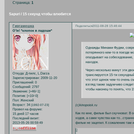
Страница:
1
Sapuri / 15 секунд чтобы влюбится
Гиргамешка
Поделиться
2011-08-28 15:46:44
O'le! *хлопок в ладоши*
Однажды Минами Фуджи, соврем
потерянного кем-то в поезде м
опаздывает на собеседование, 
находок.
Через несколько минут эти дво
Откуда:
Д-пилс, L.Darza
транслируется 15-ти секундны
Зарегистрирован
: 2009-11-20
что этот щенок чем-то очень с
Приглашений:
0
взгляд также задумчиво следит 
Сообщений:
2797
чтобы наконец-то понять, что 
Уважение:
[+46/-1]
Позитив:
[+10/-0]
Пол:
Женский
Возраст:
34
(c)kinopoisk.ru
[1992-07-23]
Провел на форуме:
Как по мне, фильм был скучноват. В
15 дней 17 часов
ходов, а сами чувства как-то...странн
Последний визит:
фильм не зацепил. К сожалению там и 
2013-05-26 00:59:49
0