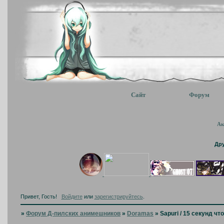
Сайт
Форум
Ак
Др
Привет, Гость!
Войдите
или
зарегистрируйтесь
.
»
Форум Д-пилских анимешников
»
Doramas
»
Sapuri / 15 секунд ч