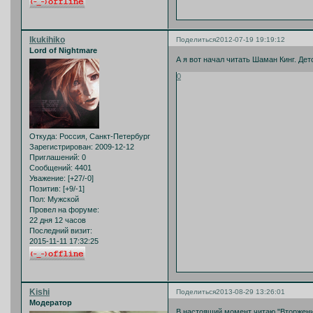
Ikukihiko
Поделиться
2012-07-19 19:19:12
Lord of Nightmare
А я вот начал читать Шаман Кинг. Де
0
Откуда:
Россия, Санкт-Петербург
Зарегистрирован
: 2009-12-12
Приглашений:
0
Сообщений:
4401
Уважение:
[+27/-0]
Позитив:
[+9/-1]
Пол:
Мужской
Провел на форуме:
22 дня 12 часов
Последний визит:
2015-11-11 17:32:25
Kishi
Поделиться
2013-08-29 13:26:01
Модератор
В настоящий момент читаю "Вторжение 