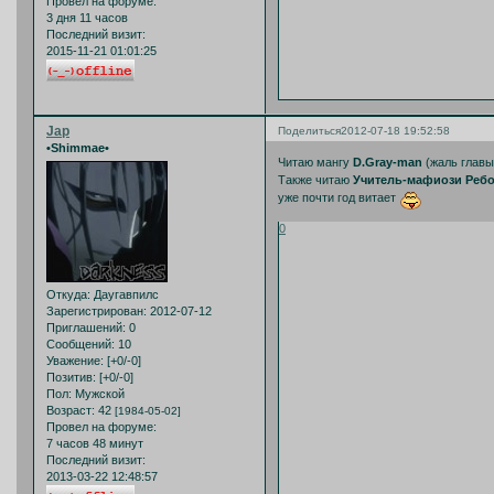
Провел на форуме:
3 дня 11 часов
Последний визит:
2015-11-21 01:01:25
Jap
Поделиться
2012-07-18 19:52:58
•Shimmae•
Читаю мангу
D.Gray-man
(жаль главы 
Также читаю
Учитель-мафиози Ребо
уже почти год витает
0
Откуда:
Даугавпилс
Зарегистрирован
: 2012-07-12
Приглашений:
0
Сообщений:
10
Уважение:
[+0/-0]
Позитив:
[+0/-0]
Пол:
Мужской
Возраст:
42
[1984-05-02]
Провел на форуме:
7 часов 48 минут
Последний визит:
2013-03-22 12:48:57