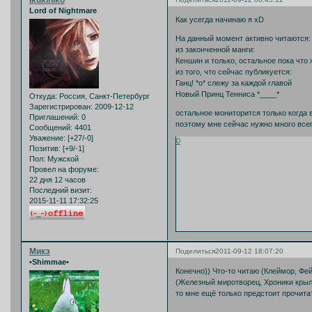
Lord of Nightmare
Как усегда начинаю я xD
На данный момент активно читаются:
из законченной манги:
Кеншин и только, остальное пока что 
из того, что сейчас публикуется:
Ганц! *о* слежу за каждой главой
Новый Принц Тенниса *____*
Откуда:
Россия, Санкт-Петербург
Зарегистрирован
: 2009-12-12
остальное мониторится только когда в
Приглашений:
0
поэтому мне сейчас нужно много всег
Сообщений:
4401
Уважение:
[+27/-0]
0
Позитив:
[+9/-1]
Пол:
Мужской
Провел на форуме:
22 дня 12 часов
Последний визит:
2015-11-11 17:32:25
Микэ
Поделиться
2011-09-12 18:07:20
•Shimmae•
Конечно)) Что-то читаю (Клеймор, Фе
(Железный миротворец, Хроники крылье
то мне ещё только предстоит прочита