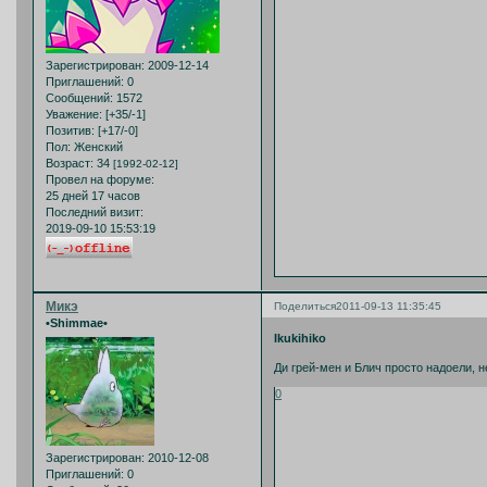
Зарегистрирован
: 2009-12-14
Приглашений:
0
Сообщений:
1572
Уважение:
[+35/-1]
Позитив:
[+17/-0]
Пол:
Женский
Возраст:
34
[1992-02-12]
Провел на форуме:
25 дней 17 часов
Последний визит:
2019-09-10 15:53:19
Микэ
Поделиться
2011-09-13 11:35:45
•Shimmae•
Ikukihiko
Ди грей-мен и Блич просто надоели, н
0
Зарегистрирован
: 2010-12-08
Приглашений:
0