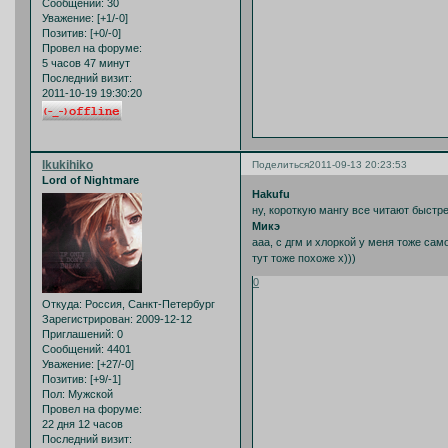
Сообщений:
30
Уважение:
[+1/-0]
Позитив:
[+0/-0]
Провел на форуме:
5 часов 47 минут
Последний визит:
2011-10-19 19:30:20
Ikukihiko
Поделиться
2011-09-13 20:23:53
Lord of Nightmare
Hakufu
ну, короткую мангу все читают быстре
Микэ
ааа, с дгм и хлоркой у меня тоже сам
тут тоже похоже х)))
0
Откуда:
Россия, Санкт-Петербург
Зарегистрирован
: 2009-12-12
Приглашений:
0
Сообщений:
4401
Уважение:
[+27/-0]
Позитив:
[+9/-1]
Пол:
Мужской
Провел на форуме:
22 дня 12 часов
Последний визит: