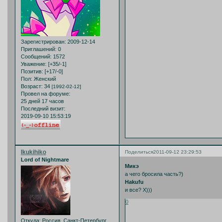
Зарегистрирован
: 2009-12-14
Приглашений:
0
Сообщений:
1572
Уважение:
[+35/-1]
Позитив:
[+17/-0]
Пол:
Женский
Возраст:
34
[1992-02-12]
Провел на форуме:
25 дней 17 часов
Последний визит:
2019-09-10 15:53:19
Ikukihiko
Поделиться
2011-09-12 23:29:53
Lord of Nightmare
Микэ
а чего бросила часть?)
Hakufu
и все? Х)))
0
Откуда:
Россия, Санкт-Петербург