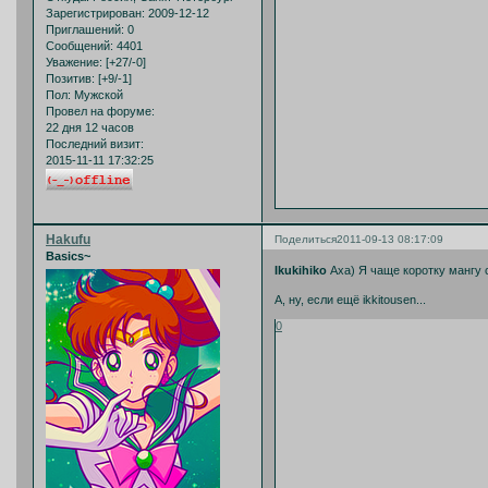
Зарегистрирован
: 2009-12-12
Приглашений:
0
Сообщений:
4401
Уважение:
[+27/-0]
Позитив:
[+9/-1]
Пол:
Мужской
Провел на форуме:
22 дня 12 часов
Последний визит:
2015-11-11 17:32:25
Hakufu
Поделиться
2011-09-13 08:17:09
Basics~
Ikukihiko
Аха) Я чаще коротку мангу 
А, ну, если ещё ikkitousen...
0