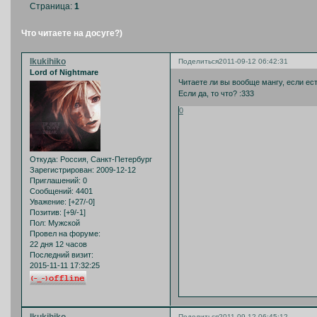
Страница:
1
Что читаете на досуге?)
Ikukihiko
Поделиться
2011-09-12 06:42:31
Lord of Nightmare
Читаете ли вы вообще мангу, если ес
Если да, то что? :333
0
Откуда:
Россия, Санкт-Петербург
Зарегистрирован
: 2009-12-12
Приглашений:
0
Сообщений:
4401
Уважение:
[+27/-0]
Позитив:
[+9/-1]
Пол:
Мужской
Провел на форуме:
22 дня 12 часов
Последний визит:
2015-11-11 17:32:25
Ikukihiko
Поделиться
2011-09-12 06:45:12