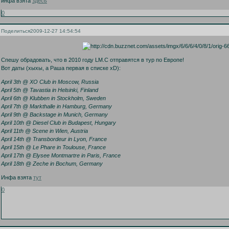
инфа взята
здесь
0
Поделиться
2009-12-27 14:54:54
Спешу обрадовать, что в 2010 году LM.C отправятся в тур по Европе!
Вот даты (хыхы, а Раша первая в списке xD):
April 3th @ XO Club in Moscow, Russia
April 5th @ Tavastia in Helsinki, Finland
April 6th @ Klubben in Stockholm, Sweden
April 7th @ Markthalle in Hamburg, Germany
April 9th @ Backstage in Munich, Germany
April 10th @ Diesel Club in Budapest, Hungary
April 11th @ Scene in Wien, Austria
April 14th @ Transbordeur in Lyon, France
April 15th @ Le Phare in Toulouse, France
April 17th @ Elysee Montmartre in Paris, France
April 18th @ Zeche in Bochum, Germany
Инфа взята
тут
0