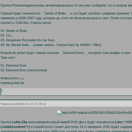
Группа Phantasmagoria вновь активизировалась! И они уже сообщили, что в скором вр
Первый будет называться 「Seeds of Brain」, и это будет альбом с редкими треками. 
примерно в 2006-2007 году, которые до этого не были выпущены в свет. Релиз состоит
прелесть 2100 йен. Список песен:
01. Seeds of Brain
02. Cry…
03. Desperate Resolution for my Soul..
04. My Mental State… (новая запись / bonus track by KISAKI + Riku)
Второй же релиз будет новым синглом 「Diamond Dust」, который тоже выйдет в свет 1
Трек лист:
01. Diamond Dust
02. Diamond Dust (Instrumental)
Инфа взята
тут
перевод бай ми
0
Поделиться
2010-01-13 17:28:11
Группа
Lolita 23q
анонсировали новый живой DVD! Диск будет называться
[.doc 〜TOU
Live&Document〜]
и скорей всего станет доступен 14-го февраля. DVD будет содержа
документальным фильмом тура 2009 года, второй диск будет содержать концертные 