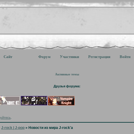
Сайт
Форум
Участники
Регистрация
Войти
Активные темы
Друзья форума:
руйтесь
.
»
J-rock | J-pop
»
Новости из мира J-rock'a