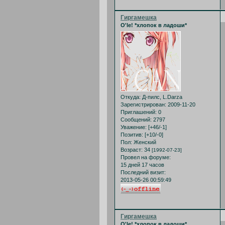
Гиргамешка
O'le! *хлопок в ладоши*
Откуда:
Д-пилс, L.Darza
Зарегистрирован
: 2009-11-20
Приглашений:
0
Сообщений:
2797
Уважение:
[+46/-1]
Позитив:
[+10/-0]
Пол:
Женский
Возраст:
34
[1992-07-23]
Провел на форуме:
15 дней 17 часов
Последний визит:
2013-05-26 00:59:49
Гиргамешка
O'le! *хлопок в ладоши*