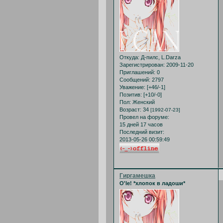
Откуда:
Д-пилс, L.Darza
Зарегистрирован
: 2009-11-20
Приглашений:
0
Сообщений:
2797
Уважение:
[+46/-1]
Позитив:
[+10/-0]
Пол:
Женский
Возраст:
34
[1992-07-23]
Провел на форуме:
15 дней 17 часов
Последний визит:
2013-05-26 00:59:49
Гиргамешка
O'le! *хлопок в ладоши*