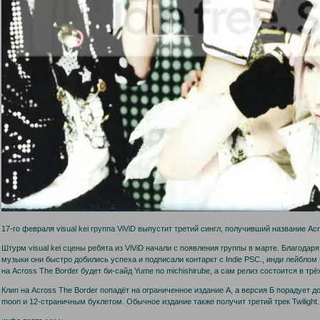
17-го февраля visual kei группа ViViD выпустит третий сингл, получивший название Acr
Штурм visual kei сцены ребята из ViViD начали с появления группы в марте. Благода
музыки они быстро добились успеха и подписали контаркт с Indie PSC., инди лейбло
на Across The Border будет би-сайд Yume no michishirube, а сам релиз состоится в тр
Клип на Across The Border попадёт на ограниченное издание А, а версия Б порадует д
moon и 12-страничным буклетом. Обычное издание также получит третий трек Twilight.