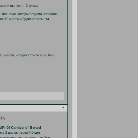
емени выпустят 2 диска!
С песнями, которые группа написала
ся 10 марта и будет стоить эта
0 марта, и будет стоить 2625 йен.
7
R ‘09 Carnival of Ⅲ ward
ть 2 диска, первый будет
записи группы с вокалистом
Sou
,