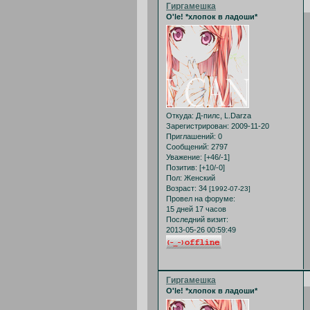
Гиргамешка
O'le! *хлопок в ладоши*
Откуда:
Д-пилс, L.Darza
Зарегистрирован
: 2009-11-20
Приглашений:
0
Сообщений:
2797
Уважение:
[+46/-1]
Позитив:
[+10/-0]
Пол:
Женский
Возраст:
34
[1992-07-23]
Провел на форуме:
15 дней 17 часов
Последний визит:
2013-05-26 00:59:49
Гиргамешка
O'le! *хлопок в ладоши*