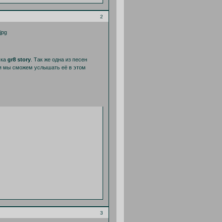
2
ска
gr8 story
. Так же одна из песен
ря мы сможем услышать её в этом
3