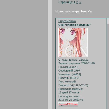
Страница:
1
2
»
Новости из мира J-rock'a
Гиргамешка
O'le! *хлопок в ладоши*
Откуда:
Д-пилс, L.Darza
Зарегистрирован
: 2009-11-20
Приглашений:
0
Сообщений:
2797
Уважение:
[+46/-1]
Позитив:
[+10/-0]
Пол:
Женский
Возраст:
34
[1992-07-23]
Провел на форуме:
15 дней 17 часов
Последний визит:
2013-05-26 00:59:49