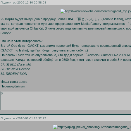
Поделиться
2009-12-30 20:58:58
25 марта будет выпущена в продажу новая ОВА 『殿といっしょ』 (Tono to Issho), которая
манга, которая появится в журнале, представленном Media Factory под назван
мангакой является Ohba Kai. В июле этого года они выпустили первый аниме диск, пр
ноябре.
Что же в этом интересного?
В этой Ове будет GACKT, как аниме персонаж! Будет специально посвященный 
(GACKT mo Issho), где Гакт будет озвучивать сам себя. х)
На блогах Гакта так же опубликовано, что Двд и версия 「Animelo Summer Live 2009 
февраля. Каждая из версий обойдётся в 9800 йен, и сет- лист включит в себя 3-и песни
37. 哀 戦士 (Aisenshi)
38.The Next Decade
39. REDEMPTION
Инфа взята
здесь
Перевод бай ми.
0
Поделиться
2010-01-01 23:32:27