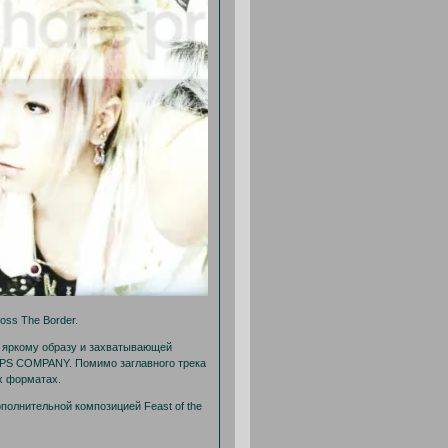
oss The Border.
ря яркому образу и захватывающей
м PS COMPANY. Помимо заглавного трека
ёх форматах.
ополнительной композицией Feast of the