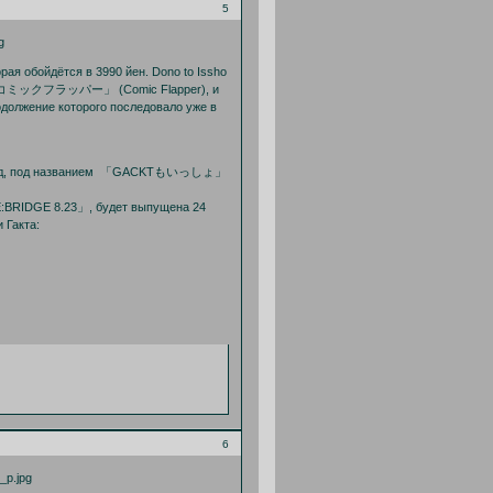
5
 обойдётся в 3990 йен. Dono to Issho
ием 「コミックフラッパー」 (Comic Flapper), и
одолжение которого последовало уже в
эпизод, под названием 「GACKTもいっしょ」
RE:BRIDGE 8.23」, будет выпущена 24
 Гакта:
6