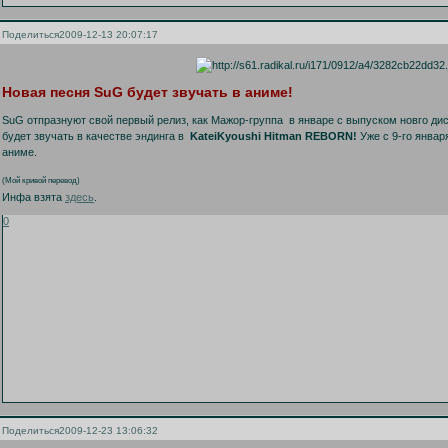
Поделиться
2009-12-13 20:07:17
Новая песня SuG будет звучать в аниме!
SuG отпразнуют свой первый релиз, как Мажор-группа в январе с выпуском новго ди
будет звучать в качестве эндинга в
KateiKyoushi Hitman REBORN!
Уже с 9-го янва
аниме.
(Мой кривой перевод)
Инфа взята
здесь
.
0
Поделиться
2009-12-23 13:06:32