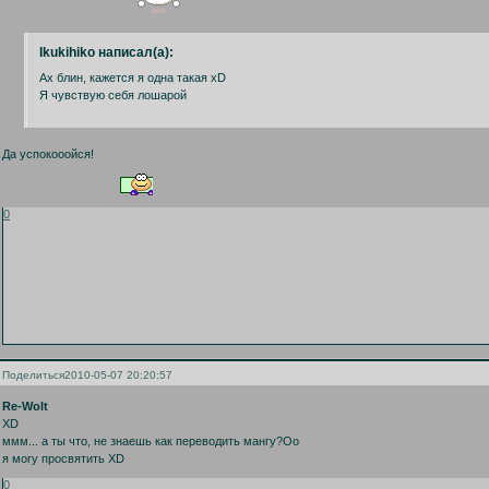
Ikukihiko написал(а):
Ах блин, кажется я одна такая xD
Я чувствую себя лошарой
Да успокооойся!
0
Поделиться
2010-05-07 20:20:57
Re-Wolt
XD
ммм... а ты что, не знаешь как переводить мангу?Оо
я могу просвятить XD
0