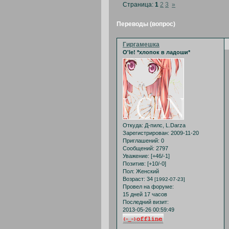
Страница:
1
2
3
»
Переводы (вопрос)
Гиргамешка
O'le! *хлопок в ладоши*
Откуда:
Д-пилс, L.Darza
Зарегистрирован
: 2009-11-20
Приглашений:
0
Сообщений:
2797
Уважение:
[+46/-1]
Позитив:
[+10/-0]
Пол:
Женский
Возраст:
34
[1992-07-23]
Провел на форуме:
15 дней 17 часов
Последний визит:
2013-05-26 00:59:49