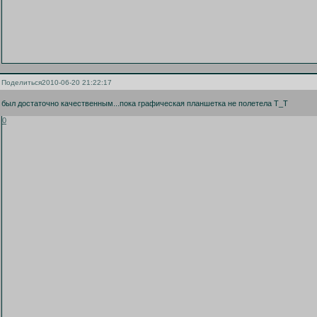
Поделиться
2010-06-20 21:22:17
был достаточно качественным...пока графическая планшетка не полетела Т_Т
0