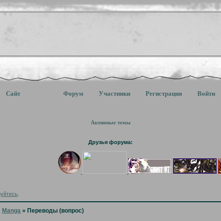
Сайт
Форум
Участники
Регистрация
Войти
Активные темы
Друзья форума:
руйтесь
.
»
Manga
»
Переводы (вопрос)