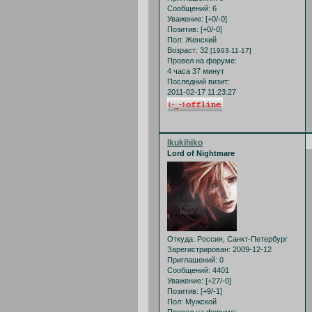
Сообщений:
6
Уважение:
[+0/-0]
Позитив:
[+0/-0]
Пол:
Женский
Возраст:
32
[1993-11-17]
Провел на форуме:
4 часа 37 минут
Последний визит:
2011-02-17 11:23:27
Ikukihiko
Lord of Nightmare
Откуда:
Россия, Санкт-Петербург
Зарегистрирован
: 2009-12-12
Приглашений:
0
Сообщений:
4401
Уважение:
[+27/-0]
Позитив:
[+9/-1]
Пол:
Мужской
Провел на форуме: