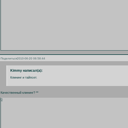
Поделиться
2010-06-20 06:58:44
Kimmy написал(а):
Клининг и тайпсет.
Качественный клининг? **
0