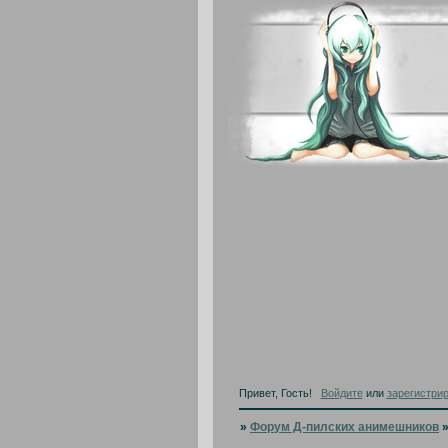
Привет, Гость!
Войдите
или
зарегистри
»
Форум Д-пилских анимешников