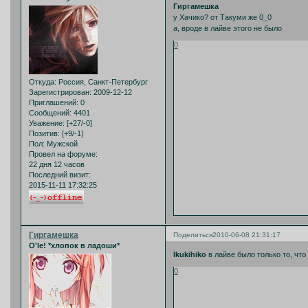
Гиргамешка
у Хачико? от Такуми же 0_0
а, вроде в лайве этого не было
0
Откуда:
Россия, Санкт-Петербург
Зарегистрирован
: 2009-12-12
Приглашений:
0
Сообщений:
4401
Уважение:
[+27/-0]
Позитив:
[+9/-1]
Пол:
Мужской
Провел на форуме:
22 дня 12 часов
Последний визит:
2015-11-11 17:32:25
Гиргамешка
Поделиться
2010-06-08 21:31:17
O'le! *хлопок в ладоши*
Ikukihiko
в лайве было только то, чт
0