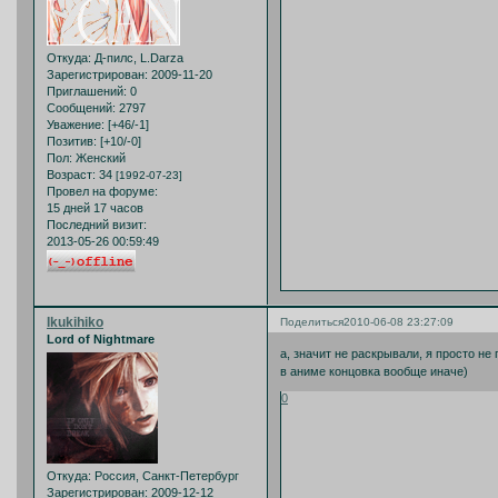
Откуда:
Д-пилс, L.Darza
Зарегистрирован
: 2009-11-20
Приглашений:
0
Сообщений:
2797
Уважение:
[+46/-1]
Позитив:
[+10/-0]
Пол:
Женский
Возраст:
34
[1992-07-23]
Провел на форуме:
15 дней 17 часов
Последний визит:
2013-05-26 00:59:49
Ikukihiko
Поделиться
2010-06-08 23:27:09
Lord of Nightmare
а, значит не раскрывали, я просто не 
в аниме концовка вообще иначе)
0
Откуда:
Россия, Санкт-Петербург
Зарегистрирован
: 2009-12-12