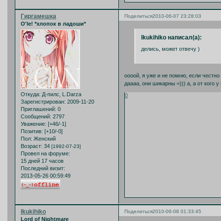
Гиргамешка
Поделиться
2010-06-07 23:28:03
O'le! *хлопок в ладоши*
Ikukihiko написал(а):
делись, может отвечу )
оооой, я уже и не помню, если честн
даааа, они шикарны =))) а, а от кого 
Откуда:
Д-пилс, L.Darza
0
Зарегистрирован
: 2009-11-20
Приглашений:
0
Сообщений:
2797
Уважение:
[+46/-1]
Позитив:
[+10/-0]
Пол:
Женский
Возраст:
34
[1992-07-23]
Провел на форуме:
15 дней 17 часов
Последний визит:
2013-05-26 00:59:49
Ikukihiko
Поделиться
2010-06-08 01:33:45
Lord of Nightmare