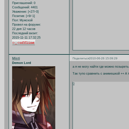
Приглашений:
0
Сообщений:
4401
Уважение:
[+27/-0]
Позитив:
[+9/-1]
Пол:
Мужской
Провел на форуме:
22 дня 12 часов
Последний визит:
2015-11-11 17:32:25
Misti
Поделиться
2010-06-26 15:09:29
Demon Lord
а я не могу найти где можно позыреть
Так тупо сравнить с анимешкой ++ А т
0