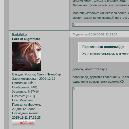
многие любит слушать музыку, ходит н
Фильм построен на том, как развилась
Моё впечатление: как сказала ранее,
моментами я не согласна х) но это мо
0
Ikukihiko
Поделиться
2010-06-07 22:23:39
Lord of Nightmare
Гиргамешка написал(а):
Хотя многое осталось для мен
делись, может отвечу )
Откуда:
Россия, Санкт-Петербург
вообще да, дорамка классная, мне то
Зарегистрирован
: 2009-12-12
удивление практически похожи XD
Приглашений:
0
Сообщений:
4401
0
Уважение:
[+27/-0]
Позитив:
[+9/-1]
Пол:
Мужской
Провел на форуме:
22 дня 12 часов
Последний визит:
2015-11-11 17:32:25