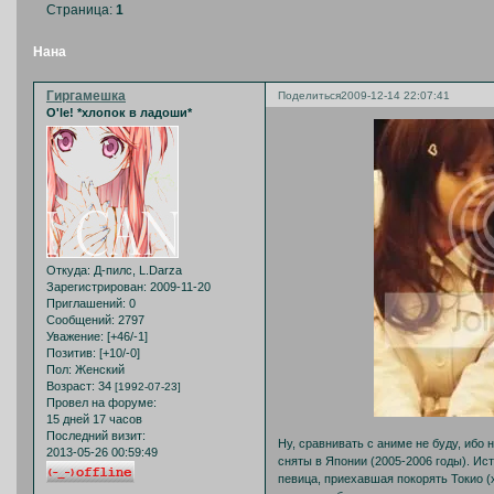
Страница:
1
Нана
Гиргамешка
Поделиться
2009-12-14 22:07:41
O'le! *хлопок в ладоши*
Откуда:
Д-пилс, L.Darza
Зарегистрирован
: 2009-11-20
Приглашений:
0
Сообщений:
2797
Уважение:
[+46/-1]
Позитив:
[+10/-0]
Пол:
Женский
Возраст:
34
[1992-07-23]
Провел на форуме:
15 дней 17 часов
Последний визит:
Ну, сравнивать с аниме не буду, ибо 
2013-05-26 00:59:49
сняты в Японии (2005-2006 годы). Ис
певица, приехавшая покорять Токио (х