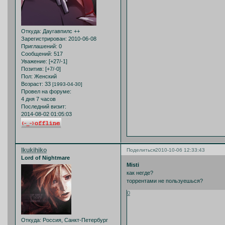
Откуда:
Даугавпилс ++
Зарегистрирован
: 2010-06-08
Приглашений:
0
Сообщений:
517
Уважение:
[+27/-1]
Позитив:
[+7/-0]
Пол:
Женский
Возраст:
33
[1993-04-30]
Провел на форуме:
4 дня 7 часов
Последний визит:
2014-08-02 01:05:03
Ikukihiko
Поделиться
2010-10-06 12:33:43
Lord of Nightmare
Misti
как негде?
торрентами не пользуешься?
0
Откуда:
Россия, Санкт-Петербург