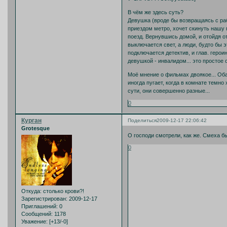
В чём же здесь суть?
Девушка (вроде бы возвращаясь с ра
приездом метро, хочет скинуть нашу г
поезд. Вернувшись домой, и отойдя от
выключается свет, а люди, будто бы э
подключается детектив, и глав. геро
девушкой - инвалидом... это простое
Моё мнение о фильмах двоякое... Оба 
иногда пугает, когда в комнате темно
сути, они совершенно разные...
0
Курган
Поделиться
2009-12-17 22:06:42
Grotesque
О господи смотрели, как же. Смеха 
0
Откуда:
столько крови?!
Зарегистрирован
: 2009-12-17
Приглашений:
0
Сообщений:
1178
Уважение:
[+13/-0]