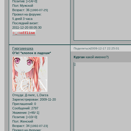
Позитив:
[+14/-0]
Пол:
Мужской
Возраст:
36
[1990-07-25]
Провел на форуме:
5 дней 3 часа
Последний визит:
2011-12-20 00:05:30
Гиргамешка
Поделиться
2009-12-17 22:25:01
O'le! *хлопок в ладоши*
Курган
какой именно?)
0
Откуда:
Д-пилс, L.Darza
Зарегистрирован
: 2009-11-20
Приглашений:
0
Сообщений:
2797
Уважение:
[+46/-1]
Позитив:
[+10/-0]
Пол:
Женский
Возраст:
34
[1992-07-23]
Провел на форуме: