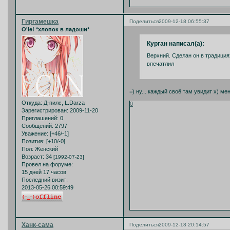
Гиргамешка
Поделиться
2009-12-18 06:55:37
O'le! *хлопок в ладоши*
Курган написал(а):
Верхний. Сделан он в традиция
впечатлил
=) ну... каждый своё там увидит х) м
Откуда:
Д-пилс, L.Darza
0
Зарегистрирован
: 2009-11-20
Приглашений:
0
Сообщений:
2797
Уважение:
[+46/-1]
Позитив:
[+10/-0]
Пол:
Женский
Возраст:
34
[1992-07-23]
Провел на форуме:
15 дней 17 часов
Последний визит:
2013-05-26 00:59:49
Ханк-сама
Поделиться
2009-12-18 20:14:57