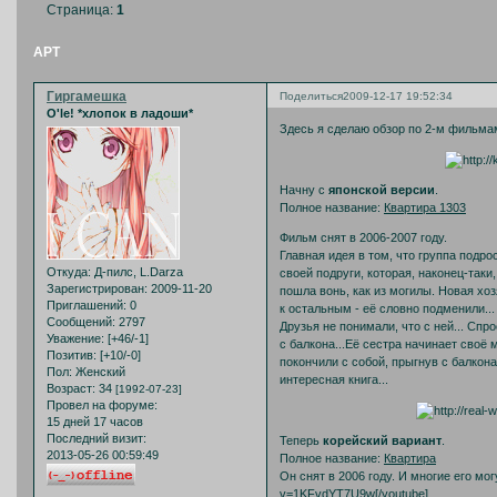
Страница:
1
APT
Гиргамешка
Поделиться
2009-12-17 19:52:34
O'le! *хлопок в ладоши*
Здесь я сделаю обзор по 2-м фильмам
Начну с
японской версии
.
Полное название:
Квартира 1303
Фильм снят в 2006-2007 году.
Главная идея в том, что группа подр
Откуда:
Д-пилс, L.Darza
своей подруги, которая, наконец-так
Зарегистрирован
: 2009-11-20
пошла вонь, как из могилы. Новая хо
Приглашений:
0
к остальным - её словно подменили...
Сообщений:
2797
Друзья не понимали, что с ней... Спро
Уважение:
[+46/-1]
с балкона...Её сестра начинает своё 
Позитив:
[+10/-0]
покончили с собой, прыгнув с балкона
Пол:
Женский
интересная книга...
Возраст:
34
[1992-07-23]
Провел на форуме:
15 дней 17 часов
Последний визит:
Теперь
корейский вариант
.
2013-05-26 00:59:49
Полное название:
Квартира
Он снят в 2006 году. И многие его мог
v=1KFvdYT7U9w[/youtube]