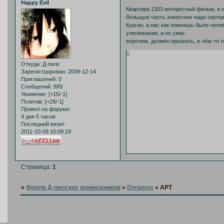
Happy Evil
Квартира 1303 интересный фильм, и по
большую часть азиатских надо смотр
Курган, а нас как помнишь было чело
улюлюкания, а не ужас.
впрочем, должен признать, в чём-то т
0
Откуда:
Д-пилс
Зарегистрирован
: 2009-12-14
Приглашений:
0
Сообщений:
889
Уважение:
[+15/-1]
Позитив:
[+29/-1]
Провел на форуме:
4 дня 5 часов
Последний визит:
2011-10-09 10:09:19
Страница:
1
»
Форум Д-пилских анимешников
»
Doramas
»
APT