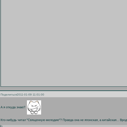
Поделиться
2011-01-09 11:01:00
А я откуда знаю?
Кто-нибудь читал "Священную мелодию"? Правда она не японская, а китайская... Вроде
0