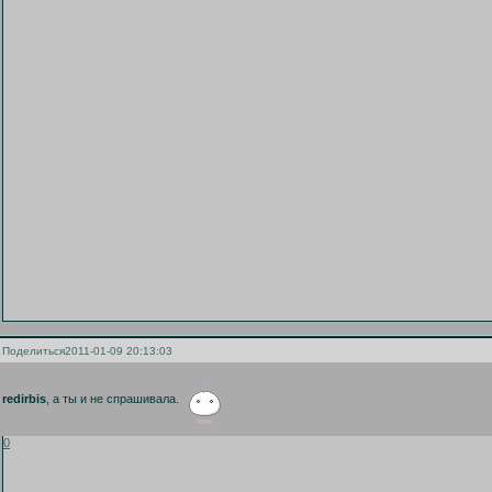
Поделиться
2011-01-09 20:13:03
redirbis
, а ты и не спрашивала.
0