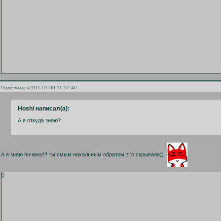
Поделиться
2011-01-09 11:57:40
Hoshi написал(а):
А я откуда знаю?
А я знаю почему!!! ты смым нахальным образом это скрывала))
0