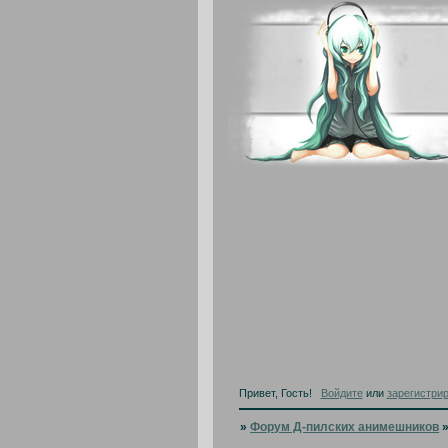
Привет, Гость!
Войдите
или
зарегистри
»
Форум Д-пилских анимешников