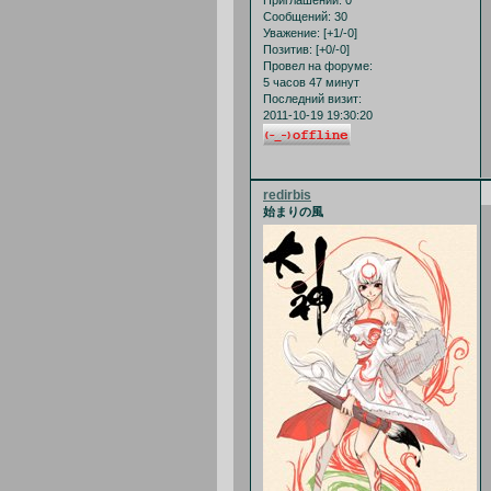
Приглашений:
0
Сообщений:
30
Уважение:
[+1/-0]
Позитив:
[+0/-0]
Провел на форуме:
5 часов 47 минут
Последний визит:
2011-10-19 19:30:20
redirbis
始まりの風