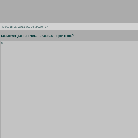
Поделиться
2011-01-08 20:06:27
так может дашь почитать как сама прочтешь?
0