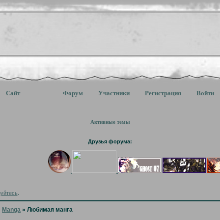
Сайт
Форум
Участники
Регистрация
Войти
Активные темы
Друзья форума:
руйтесь
.
»
Manga
»
Любимая манга