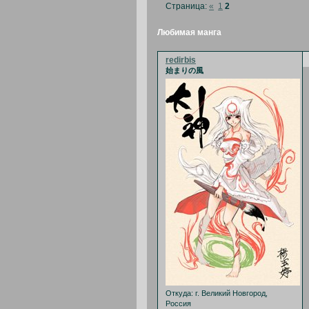
Страница:
«
1
2
Любимая манга
redirbis
始まりの風
Откуда:
г. Великий Новгород,
Россия