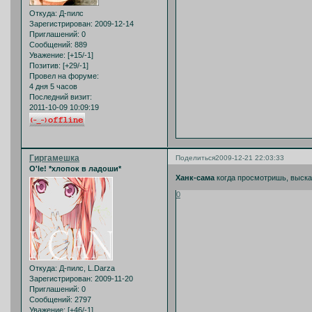
Откуда:
Д-пилс
Зарегистрирован
: 2009-12-14
Приглашений:
0
Сообщений:
889
Уважение:
[+15/-1]
Позитив:
[+29/-1]
Провел на форуме:
4 дня 5 часов
Последний визит:
2011-10-09 10:09:19
Гиргамешка
Поделиться
2009-12-21 22:03:33
O'le! *хлопок в ладоши*
Ханк-сама
когда просмотришь, выскаж
0
Откуда:
Д-пилс, L.Darza
Зарегистрирован
: 2009-11-20
Приглашений:
0
Сообщений:
2797
Уважение:
[+46/-1]