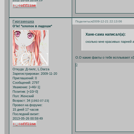
Гиргамешка
Поделиться
2009-12-21 22:13:06
O'le! *хлопок в ладоши*
Ханк-сама написал(а):
сколько мне красивых парней а
О.О какие факты о тебе всплывают x
0
Откуда:
Д-пилс, L.Darza
Зарегистрирован
: 2009-11-20
Приглашений:
0
Сообщений:
2797
Уважение:
[+46/-1]
Позитив:
[+10/-0]
Пол:
Женский
Возраст:
34
[1992-07-23]
Провел на форуме:
15 дней 17 часов
Последний визит:
2013-05-26 00:59:49