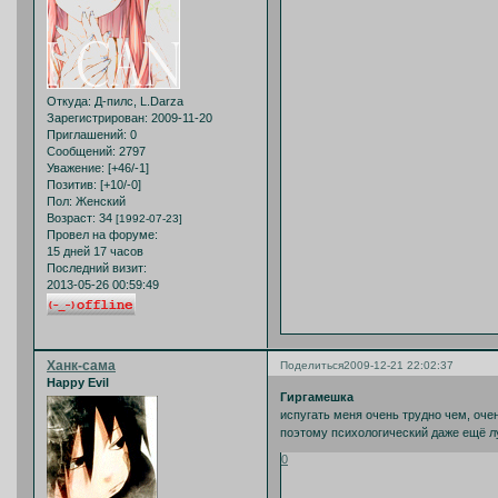
Откуда:
Д-пилс, L.Darza
Зарегистрирован
: 2009-11-20
Приглашений:
0
Сообщений:
2797
Уважение:
[+46/-1]
Позитив:
[+10/-0]
Пол:
Женский
Возраст:
34
[1992-07-23]
Провел на форуме:
15 дней 17 часов
Последний визит:
2013-05-26 00:59:49
Ханк-сама
Поделиться
2009-12-21 22:02:37
Happy Evil
Гиргамешка
испугать меня очень трудно чем, оче
поэтому психологический даже ещё л
0