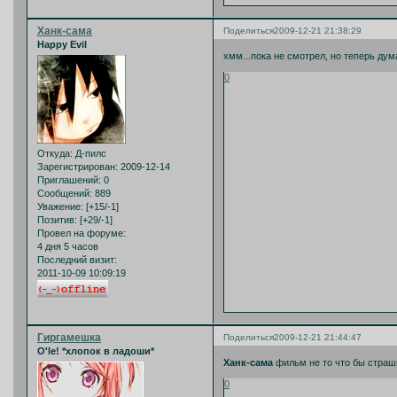
Ханк-сама
Поделиться
2009-12-21 21:38:29
Happy Evil
хмм...пока не смотрел, но теперь ду
0
Откуда:
Д-пилс
Зарегистрирован
: 2009-12-14
Приглашений:
0
Сообщений:
889
Уважение:
[+15/-1]
Позитив:
[+29/-1]
Провел на форуме:
4 дня 5 часов
Последний визит:
2011-10-09 10:09:19
Гиргамешка
Поделиться
2009-12-21 21:44:47
O'le! *хлопок в ладоши*
Ханк-сама
фильм не то что бы страшн
0