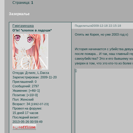
Страница:
1
Зазеркалье
Гиргамешка
Поделиться
2009-12-18 22:15:18
O'le! *хлопок в ладоши*
Опять же Корея, но уже 2003 год х)
История начинается с убийства деву
после пожара... И так, наш главный г
самоубийства? Это и его бывшему кол
уверен в том, что это кто-то из боле
0
Откуда:
Д-пилс, L.Darza
Зарегистрирован
: 2009-11-20
Приглашений:
0
Сообщений:
2797
Уважение:
[+46/-1]
Позитив:
[+10/-0]
Пол:
Женский
Возраст:
34
[1992-07-23]
Провел на форуме:
15 дней 17 часов
Последний визит:
2013-05-26 00:59:49