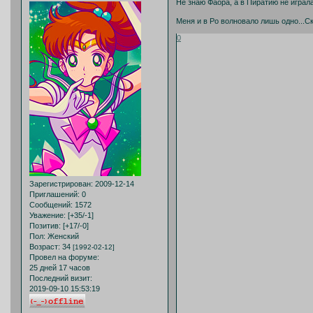
Не знаю Фаора, а в Пиратию не играла
Меня и в Ро волновало лишь одно...Ск
0
Зарегистрирован
: 2009-12-14
Приглашений:
0
Сообщений:
1572
Уважение:
[+35/-1]
Позитив:
[+17/-0]
Пол:
Женский
Возраст:
34
[1992-02-12]
Провел на форуме:
25 дней 17 часов
Последний визит:
2019-09-10 15:53:19