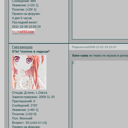
Сообщений:
889
Уважение:
[+15/-1]
Позитив:
[+29/-1]
Провел на форуме:
4 дня 5 часов
Последний визит:
2011-10-09 10:09:19
Гиргамешка
Поделиться
2009-12-22 20:13:47
O'le! *хлопок в ладоши*
Ханк-сама
не знаю) не играла в рагнар
0
Откуда:
Д-пилс, L.Darza
Зарегистрирован
: 2009-11-20
Приглашений:
0
Сообщений:
2797
Уважение:
[+46/-1]
Позитив:
[+10/-0]
Пол:
Женский
Возраст:
34
[1992-07-23]
Провел на форуме: