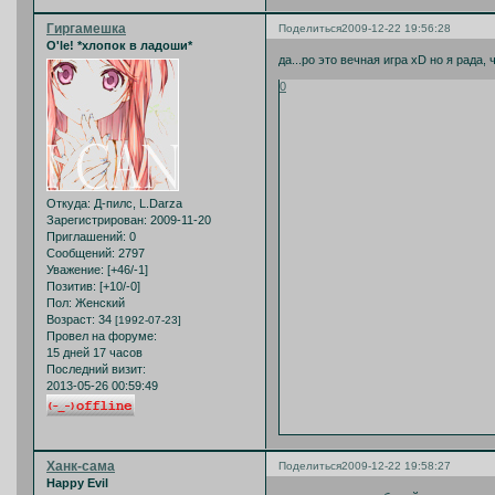
Гиргамешка
Поделиться
2009-12-22 19:56:28
O'le! *хлопок в ладоши*
да...ро это вечная игра xD но я рада, 
0
Откуда:
Д-пилс, L.Darza
Зарегистрирован
: 2009-11-20
Приглашений:
0
Сообщений:
2797
Уважение:
[+46/-1]
Позитив:
[+10/-0]
Пол:
Женский
Возраст:
34
[1992-07-23]
Провел на форуме:
15 дней 17 часов
Последний визит:
2013-05-26 00:59:49
Ханк-сама
Поделиться
2009-12-22 19:58:27
Happy Evil