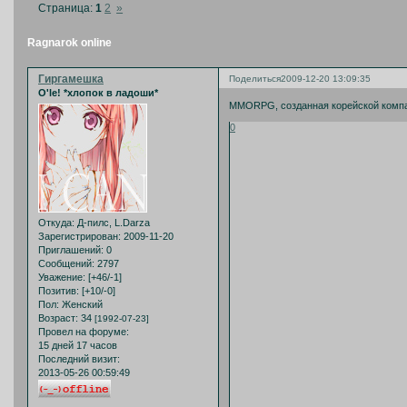
Страница:
1
2
»
Ragnarok online
Гиргамешка
Поделиться
2009-12-20 13:09:35
O'le! *хлопок в ладоши*
MMORPG, созданная корейской компани
0
Откуда:
Д-пилс, L.Darza
Зарегистрирован
: 2009-11-20
Приглашений:
0
Сообщений:
2797
Уважение:
[+46/-1]
Позитив:
[+10/-0]
Пол:
Женский
Возраст:
34
[1992-07-23]
Провел на форуме:
15 дней 17 часов
Последний визит:
2013-05-26 00:59:49