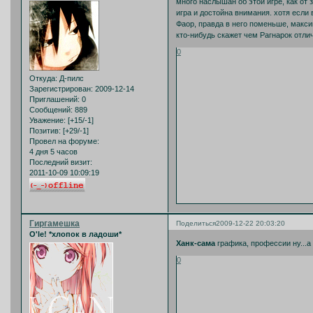
много наслышан об этой игре, как от з
игра и достойна внимания. хотя если 
Фаор, правда в него поменьше, макс
кто-нибудь скажет чем Рагнарок отлич
0
Откуда:
Д-пилс
Зарегистрирован
: 2009-12-14
Приглашений:
0
Сообщений:
889
Уважение:
[+15/-1]
Позитив:
[+29/-1]
Провел на форуме:
4 дня 5 часов
Последний визит:
2011-10-09 10:09:19
Гиргамешка
Поделиться
2009-12-22 20:03:20
O'le! *хлопок в ладоши*
Ханк-сама
графика, профессии ну...а
0