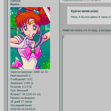
Hakufu
Поделиться
2009-12-23 09:54:07
Basics~
Курган написал(а):
Неее, я бы все равно в такое у
Убийство мозга это те игры, в котор
0
Зарегистрирован
: 2009-12-14
Приглашений:
0
Сообщений:
1572
Уважение:
[+35/-1]
Позитив:
[+17/-0]
Пол:
Женский
Возраст:
34
[1992-02-12]
Провел на форуме:
25 дней 17 часов
Последний визит:
2019-09-10 15:53:19