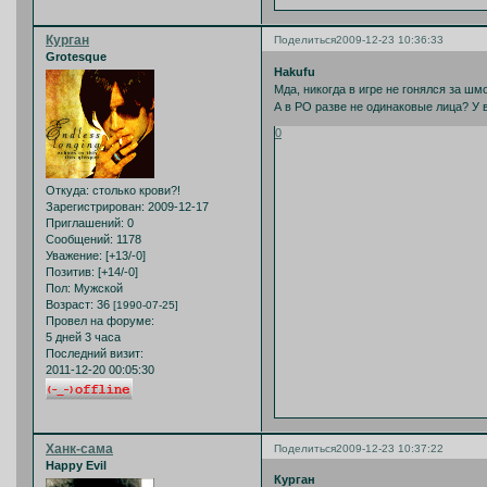
Курган
Поделиться
2009-12-23 10:36:33
Grotesque
Hakufu
Мда, никогда в игре не гонялся за ш
А в РО разве не одинаковые лица? У в
0
Откуда:
столько крови?!
Зарегистрирован
: 2009-12-17
Приглашений:
0
Сообщений:
1178
Уважение:
[+13/-0]
Позитив:
[+14/-0]
Пол:
Мужской
Возраст:
36
[1990-07-25]
Провел на форуме:
5 дней 3 часа
Последний визит:
2011-12-20 00:05:30
Ханк-сама
Поделиться
2009-12-23 10:37:22
Happy Evil
Курган