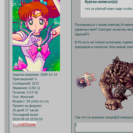
Курган написал(а):
что за убитый комп надо чтобы
Познакомься с моим компом) И именно,
удовольствия? Смотрит на вечно лага
2дшной?)
В Ро есть не только кузнечики, порин
призраков и скелетов. Или новый эпи
Зарегистрирован
: 2009-12-14
Приглашений:
0
Сообщений:
1572
Уважение:
[+35/-1]
Позитив:
[+17/-0]
Пол:
Женский
Возраст:
34
[1992-02-12]
Провел на форуме:
25 дней 17 часов
Последний визит:
Так что ты вначале попробуй поиграт
2019-09-10 15:53:19
0