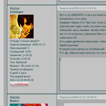
Курган
Поделиться
2009-12-21 10:31:00
Grotesque
Вот в эту MMORPG я так и не понял ка
вспоминать этот ужас.
Графика- Марио 2-D. При том чтона с
убитый комп надо чтобы ток она и шла
Геймплей- как в линейке- бегай и бей
как то что в мозгах у фанатов Лаки с
повесился оО
Откуда:
столько крови?!
Есть даже движения персонажа- тобиш
Зарегистрирован
: 2009-12-17
барбитуратами
Приглашений:
0
В общем моя оценка по пятибальной: 
Сообщений:
1178
P.S. Да, обругал игру конечно, но эт
Уважение:
[+13/-0]
Позитив:
[+14/-0]
0
Пол:
Мужской
Возраст:
36
[1990-07-25]
Провел на форуме:
5 дней 3 часа
Последний визит:
2011-12-20 00:05:30
Hakufu
Поделиться
2009-12-22 19:48:25
Basics~