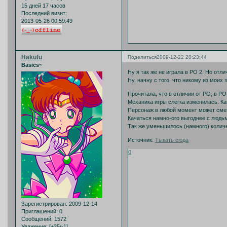
15 дней 17 часов
Последний визит:
2013-05-26 00:59:49
Hakufu
Поделиться
2009-12-22 20:23:44
Basics~
Ну я так же не играла в РО 2. Но отл
Ну, начну с того, что никому из моих
Прочитала, что в отличии от РО, в РО
Механика игры слегка изменилась. Ка
Персонаж в любой момент может сме
Качаться намно-ого выгоднее с людьм
Так же уменьшилось (намного) колич
Источник:
Тыкать сюда
0
Зарегистрирован
: 2009-12-14
Приглашений:
0
Сообщений:
1572
Уважение:
[+35/-1]