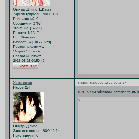
Откуда:
Д-пилс, L.Darza
Зарегистрирован
: 2009-11-20
Приглашений:
0
Сообщений:
2797
Уважение:
[+46/-1]
Позитив:
[+10/-0]
Пол:
Женский
Возраст:
34
[1992-07-23]
Провел на форуме:
15 дней 17 часов
Последний визит:
2013-05-26 00:59:49
Ханк-сама
Поделиться
2009-12-22 20:11:17
Happy Evil
кхм...а сам геймплей, остался таким 
0
Откуда:
Д-пилс
Зарегистрирован
: 2009-12-14
Приглашений:
0