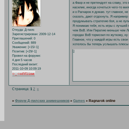
а Фаор и не претендует на славу, это
насилие, иногда хочеться чего-то ми
и о Рагнарок я думаю. тут главное, не
сказать, дают отдохнуть. Я например
продумывать стратегию боя, а не луп
Я понимаю тебя, есть игры с лучшей 
Откуда:
Д-пилс
чем ВоВ. Или Пиратию меньше чем Лин
Зарегистрирован
: 2009-12-14
городах ВоВ тормозил по жуткому, ну 
Приглашений:
0
Главное, что у каждой игры есть сво
Сообщений:
889
хотелось бы теперь услышать плюсы 
Уважение:
[+15/-1]
0
Позитив:
[+29/-1]
Провел на форуме:
4 дня 5 часов
Последний визит:
2011-10-09 10:09:19
Страница:
1
2
»
»
Форум Д-пилских анимешников
»
Games
»
Ragnarok online