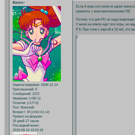
Basics~
Если б игра состояла из одних минусо
сравнить с многомиллионными ПВ.
Потому что для РО не надо видеокарт
У меня на компе идут все игры, но и
P.S. При этом с картой в 32 мб, это
0
Зарегистрирован
: 2009-12-14
Приглашений:
0
Сообщений:
1572
Уважение:
[+35/-1]
Позитив:
[+17/-0]
Пол:
Женский
Возраст:
34
[1992-02-12]
Провел на форуме:
25 дней 17 часов
Последний визит:
2019-09-10 15:53:19