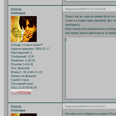
Курган
Поделиться
2009-12-21 10:24:08
Grotesque
Играл, как же, еще во время бета тес
стало и я отдал чара знакомой. Дет по
проходить)
Игра супер) Она оригинальна и интер
неё играет много девченок из за ярк
0
Откуда:
столько крови?!
Зарегистрирован
: 2009-12-17
Приглашений:
0
Сообщений:
1178
Уважение:
[+13/-0]
Позитив:
[+14/-0]
Пол:
Мужской
Возраст:
36
[1990-07-25]
Провел на форуме:
5 дней 3 часа
Последний визит:
2011-12-20 00:05:30
Курган
Поделиться
2009-12-24 19:19:07
Grotesque
Кто нить кста собирается играть? Я ес