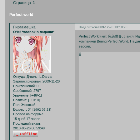
Страница:
1
Perfect world
Гиргамешка
Поделиться
2009-12-20 13:10:20
O'le! *хлопок в ладоши*
Perfect World (кит. 完美世界, с англ. И
компанией Beijing Perfect World. На
версий.
0
Откуда:
Д-пилс, L.Darza
Зарегистрирован
: 2009-11-20
Приглашений:
0
Сообщений:
2797
Уважение:
[+46/-1]
Позитив:
[+10/-0]
Пол:
Женский
Возраст:
34
[1992-07-23]
Провел на форуме:
15 дней 17 часов
Последний визит:
2013-05-26 00:59:49