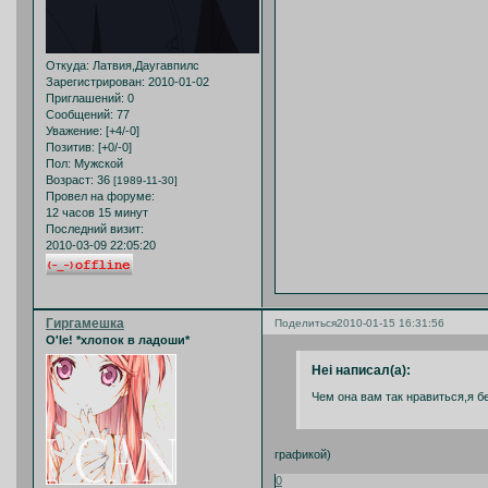
Откуда:
Латвия,Даугавпилс
Зарегистрирован
: 2010-01-02
Приглашений:
0
Сообщений:
77
Уважение:
[+4/-0]
Позитив:
[+0/-0]
Пол:
Мужской
Возраст:
36
[1989-11-30]
Провел на форуме:
12 часов 15 минут
Последний визит:
2010-03-09 22:05:20
Гиргамешка
Поделиться
2010-01-15 16:31:56
O'le! *хлопок в ладоши*
Hei написал(а):
Чем она вам так нравиться,я б
графикой)
0