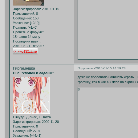
Зарегистрирован
: 2010-01-15
Приглашений:
0
Сообщений:
153
Уважение:
[+2/-0]
Позитив:
[+1/-0]
Провел на форуме:
15 часов 14 минут
Последний визит:
2010-03-21 18:53:57
Гиргамешка
Поделиться
2010-01-15 14:59:28
O'le! *хлопок в ладоши*
даже не пробовала начинать играть...н
графику, как в ФФ XD чтоб на скрины
0
Откуда:
Д-пилс, L.Darza
Зарегистрирован
: 2009-11-20
Приглашений:
0
Сообщений:
2797
Уважение:
[+46/-1]