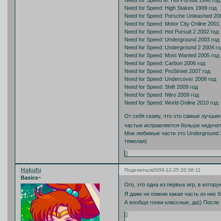
Need for Speed: High Stakes 1999 год
Need for Speed: Porsche Unleashed 20
Need for Speed: Motor City Online 2001
Need for Speed: Hot Pursuit 2 2002 год
Need for Speed: Underground 2003 год
Need for Speed: Underground 2 2004 го
Need for Speed: Most Wanted 2005 год
Need for Speed: Carbon 2006 год
Need for Speed: ProStreet 2007 год
Need for Speed: Undercover 2008 год
Need for Speed: Shift 2009 год
Need for Speed: Nitro 2009 год
Need for Speed: World Online 2010 год
От себя скажу, что это самые лучшие
частью исправляется больше недочет
Мои любимые части это Underground 2 
тяжелая)
0
Hakufu
Поделиться
2009-12-25 20:36:11
Basics~
Ого, это одна из первых игр, в котор
Я даже не помню какая часть из них б
А вообще гонки классные, да)) Посл
0