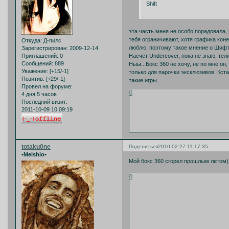
Shift
эта часть меня не особо порадовала, 
тебя ограничивают, хотя графика коне
Откуда:
Д-пилс
люблю, поэтому такое мнение о Шифт
Зарегистрирован
: 2009-12-14
Насчёт Undercover, пока не знаю, те
Приглашений:
0
Сообщений:
889
Ныы...Бокс 360 не хочу, не по мне он,
Уважение:
[+15/-1]
только для парочки эксклюзивов. Кста
Позитив:
[+29/-1]
такие игры.
Провел на форуме:
0
4 дня 5 часов
Последний визит:
2011-10-09 10:09:19
totaku0ne
Поделиться
2010-02-27 11:17:35
•Meishio•
Мой бокс 360 сгорел прошлым летом
0