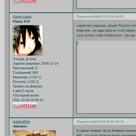
Ханк-сама
Поделиться
2009-12-26 12:44:51
Happy Evil
серия игр хорошая..кроме Porsche Un
впрочем...ни одна игра из этой серии
хочу купить себе Undercover...так ка
0
Откуда:
Д-пилс
Зарегистрирован
: 2009-12-14
Приглашений:
0
Сообщений:
889
Уважение:
[+15/-1]
Позитив:
[+29/-1]
Провел на форуме:
4 дня 5 часов
Последний визит:
2011-10-09 10:09:19
totaku0ne
Поделиться
2010-02-26 21:40:13
•Meishio•
А самая первая часть впервые вышла 
Wii), и из всех больше всего запомнил