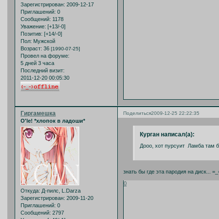
Зарегистрирован
: 2009-12-17
Приглашений:
0
Сообщений:
1178
Уважение:
[+13/-0]
Позитив:
[+14/-0]
Пол:
Мужской
Возраст:
36
[1990-07-25]
Провел на форуме:
5 дней 3 часа
Последний визит:
2011-12-20 00:05:30
Гиргамешка
Поделиться
2009-12-25 22:22:35
O'le! *хлопок в ладоши*
Курган написал(а):
Дооо, хот пурсуит Ламба там 
знать бы где эта пародия на диск... =_
0
Откуда:
Д-пилс, L.Darza
Зарегистрирован
: 2009-11-20
Приглашений:
0
Сообщений:
2797