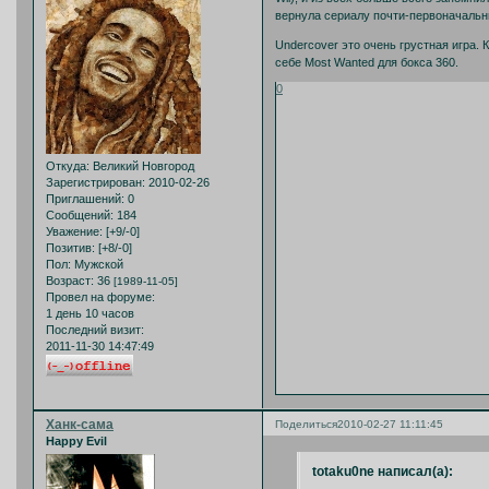
вернула сериалу почти-первоначальн
Undercover это очень грустная игра. К
себе Most Wanted для бокса 360.
0
Откуда:
Великий Новгород
Зарегистрирован
: 2010-02-26
Приглашений:
0
Сообщений:
184
Уважение:
[+9/-0]
Позитив:
[+8/-0]
Пол:
Мужской
Возраст:
36
[1989-11-05]
Провел на форуме:
1 день 10 часов
Последний визит:
2011-11-30 14:47:49
Ханк-сама
Поделиться
2010-02-27 11:11:45
Happy Evil
totaku0ne написал(а):