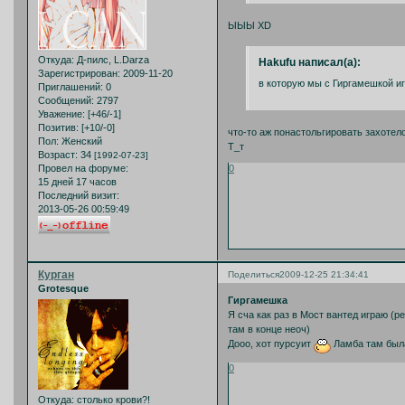
ЫЫЫ XD
Откуда:
Д-пилс, L.Darza
Hakufu написал(а):
Зарегистрирован
: 2009-11-20
в которую мы с Гиргамешкой и
Приглашений:
0
Сообщений:
2797
Уважение:
[+46/-1]
Позитив:
[+10/-0]
что-то аж понастольгировать захотело
Пол:
Женский
Т_т
Возраст:
34
[1992-07-23]
0
Провел на форуме:
15 дней 17 часов
Последний визит:
2013-05-26 00:59:49
Курган
Поделиться
2009-12-25 21:34:41
Grotesque
Гиргамешка
Я сча как раз в Мост вантед играю (р
там в конце неоч)
Дооо, хот пурсуит
Ламба там был
0
Откуда:
столько крови?!