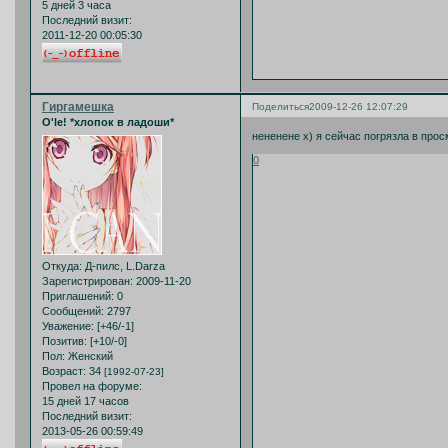
5 дней 3 часа
Последний визит:
2011-12-20 00:05:30
Гиргамешка
Поделиться
2009-12-26 12:07:29
O'le! *хлопок в ладоши*
нененене х) я сейчас погрязла в прос
0
Откуда:
Д-пилс, L.Darza
Зарегистрирован
: 2009-11-20
Приглашений:
0
Сообщений:
2797
Уважение:
[+46/-1]
Позитив:
[+10/-0]
Пол:
Женский
Возраст:
34
[1992-07-23]
Провел на форуме:
15 дней 17 часов
Последний визит:
2013-05-26 00:59:49