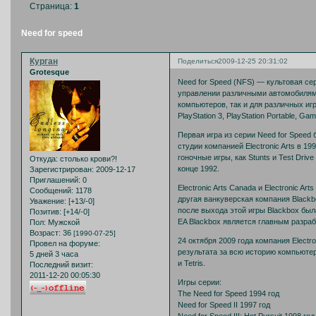
Страница:
1
Need for speed
Курган
Поделиться
2009-12-25 20:31:02
Grotesque
Need for Speed (NFS) — культовая сер
управлении различными автомобилями
компьютеров, так и для различных игро
PlayStation 3, PlayStation Portable, G
Первая игра из серии Need for Speed
студии компанией Electronic Arts в 19
гоночные игры, как Stunts и Test Driv
Откуда:
столько крови?!
конце 1992.
Зарегистрирован
: 2009-12-17
Приглашений:
0
Electronic Arts Canada и Electronic A
Сообщений:
1178
другая ванкуверская компания Blackbo
Уважение:
[+13/-0]
после выхода этой игры Blackbox была 
Позитив:
[+14/-0]
EA Blackbox является главным разра
Пол:
Мужской
Возраст:
36
[1990-07-25]
24 октября 2009 года компания Electr
Провел на форуме:
результата за всю историю компьютер
5 дней 3 часа
и Tetris.
Последний визит:
2011-12-20 00:05:30
Игры серии:
The Need for Speed 1994 год
Need for Speed II 1997 год
Need for Speed III: Hot Pursuit 1998 год