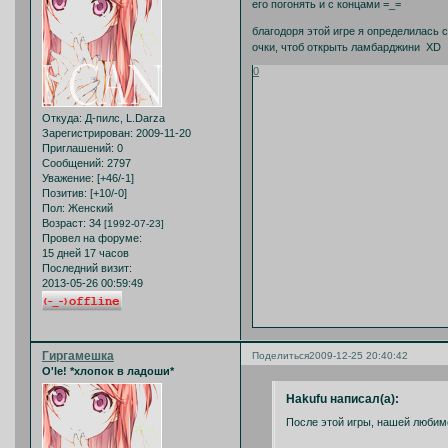
его погонять и с концами =_=
благодоря этой игре я определилась
очки, чтоб открыть ламбарджини XD
0
Откуда:
Д-пилс, L.Darza
Зарегистрирован
: 2009-11-20
Приглашений:
0
Сообщений:
2797
Уважение:
[+46/-1]
Позитив:
[+10/-0]
Пол:
Женский
Возраст:
34
[1992-07-23]
Провел на форуме:
15 дней 17 часов
Последний визит:
2013-05-26 00:59:49
Гиргамешка
Поделиться
2009-12-25 20:40:42
O'le! *хлопок в ладоши*
Hakufu написал(а):
После этой игры, нашей люби