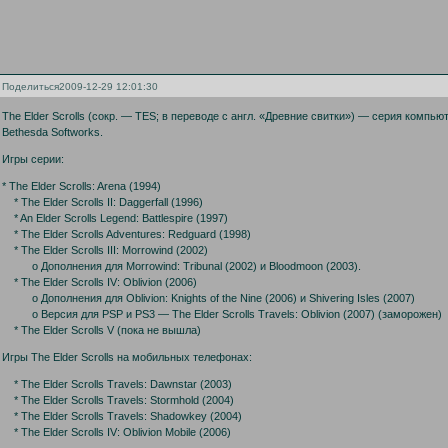
Поделиться
2009-12-29 12:01:30
The Elder Scrolls (сокр. — TES; в переводе с англ. «Древние свитки») — серия комп
Bethesda Softworks.
Игры серии:
* The Elder Scrolls: Arena (1994)
* The Elder Scrolls II: Daggerfall (1996)
* An Elder Scrolls Legend: Battlespire (1997)
* The Elder Scrolls Adventures: Redguard (1998)
* The Elder Scrolls III: Morrowind (2002)
o Дополнения для Morrowind: Tribunal (2002) и Bloodmoon (2003).
* The Elder Scrolls IV: Oblivion (2006)
o Дополнения для Oblivion: Knights of the Nine (2006) и Shivering Isles (2007)
o Версия для PSP и PS3 — The Elder Scrolls Travels: Oblivion (2007) (заморожен)
* The Elder Scrolls V (пока не вышла)
Игры The Elder Scrolls на мобильных телефонах:
* The Elder Scrolls Travels: Dawnstar (2003)
* The Elder Scrolls Travels: Stormhold (2004)
* The Elder Scrolls Travels: Shadowkey (2004)
* The Elder Scrolls IV: Oblivion Mobile (2006)