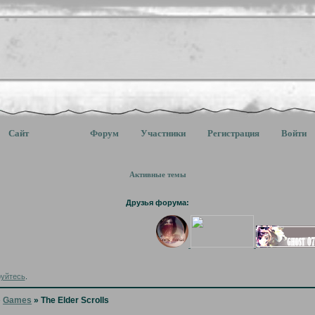
Сайт
Форум
Участники
Регистрация
Войти
Активные темы
Друзья форума:
руйтесь
.
»
Games
»
The Elder Scrolls