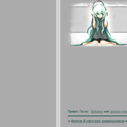
Привет, Гость!
Войдите
или
зарегистри
»
Форум Д-пилских анимешников