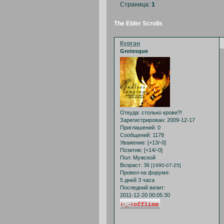
Страница:
1
The Elder Scrolls
Курган
Grotesque
Откуда:
столько крови?!
Зарегистрирован
: 2009-12-17
Приглашений:
0
Сообщений:
1178
Уважение:
[+13/-0]
Позитив:
[+14/-0]
Пол:
Мужской
Возраст:
36
[1990-07-25]
Провел на форуме:
5 дней 3 часа
Последний визит:
2011-12-20 00:05:30