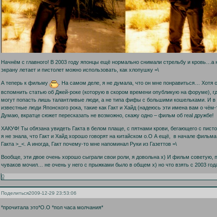
Начнём с главного! В 2003 году японцы ещё нормально снимали стрельбу и кровь…а н
экрану летает и пистолет можно использовать, как хлопушку =\
А теперь к фильму
. На самом деле, я не думала, что он мне понравиться… Хотя 
вспомнить статью об Джей-роке (которую в скором времени опубликую на форуме), гд
могут попасть лишь талантливые люди, а не типа фифы с большими кошельками. И в
известные люди Японского рока, такие как Гакт и Хайд (надеюсь эти имена вам о чём-т
Думаю, вкратце сюжет пересказать не возможно, скажу одно – фильм об real дружбе!
ХАКУФ! Ты обязана увидеть Гакта в белом плаще, с пятнами крови, бегающего с пис
я не знала, что Гакт и Хайд хорошо говорят на китайском о.О А ещё, в начале фильм
Гакта >_<. А иногда, Гакт почему-то мне напоминал Руки из Газеттов =\
Вообще, эти двое очень хорошо сыграли свои роли, я довольна х) И фильм советую, п
чуваков мочил… не очень у него с прыжками было в общем х) но что взять с 2003 год
0
Поделиться
2009-12-29 23:53:06
*прочитала это*О.О *пол часа молчания*