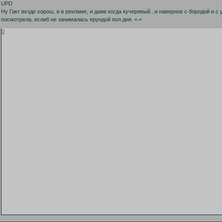
UPD
Ну Гакт везде хорош, и в рекламе, и даже когда кучерявый...и наверное с бородой и с
посмотрела, еслиб не занималась ерундой пол дня. =.=
0