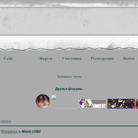
Сайт
Форум
Участники
Регистрация
Войти
Активные темы
Друзья форума:
руйтесь
.
»
Doramas
»
Moon child