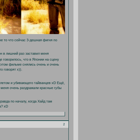
е то что сейчас 3-дешная фигня по
он в лишний раз заставил меня
е говорилось, что в Японии на сцену
 этом фильме снялись очень и очень
о говорят х)).
толетом и убивающего тайванцев xD Ещё,
а меня очень раздражали красные губы
равда по началу, когда Хайд там
а? xD
2