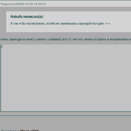
Поделиться
2009-12-30 14:06:01
Hakufu написал(а):
А так я бы посмотрела, еслиб не занималась ерундой пол дня. =.=
хихи, приходи ко мне) у меня с сабами)) вот х) так что..моня устроить в воскресенье
0