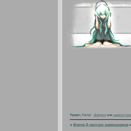
Привет, Гость!
Войдите
или
зарегистри
»
Форум Д-пилских анимешников