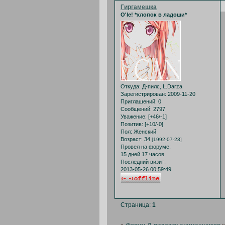
Гиргамешка
O'le! *хлопок в ладоши*
Откуда:
Д-пилс, L.Darza
Зарегистрирован
: 2009-11-20
Приглашений:
0
Сообщений:
2797
Уважение:
[+46/-1]
Позитив:
[+10/-0]
Пол:
Женский
Возраст:
34
[1992-07-23]
Провел на форуме:
15 дней 17 часов
Последний визит:
2013-05-26 00:59:49
Страница:
1