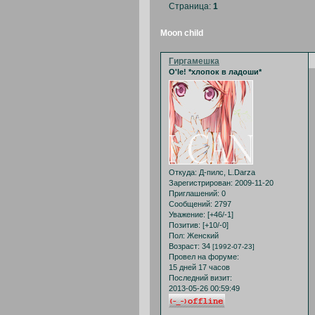
Страница:
1
Moon child
Гиргамешка
O'le! *хлопок в ладоши*
Откуда:
Д-пилс, L.Darza
Зарегистрирован
: 2009-11-20
Приглашений:
0
Сообщений:
2797
Уважение:
[+46/-1]
Позитив:
[+10/-0]
Пол:
Женский
Возраст:
34
[1992-07-23]
Провел на форуме:
15 дней 17 часов
Последний визит:
2013-05-26 00:59:49