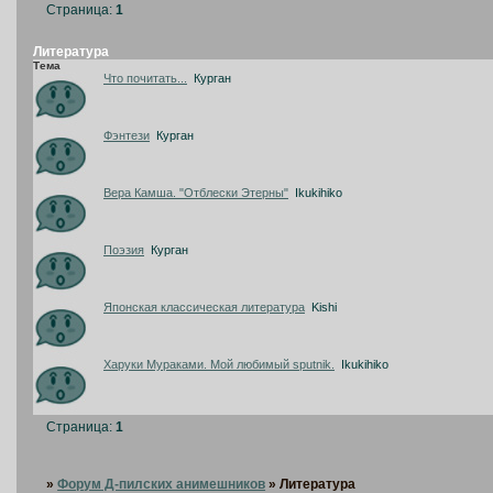
Страница:
1
Литература
Тема
Что почитать...
Курган
Фэнтези
Курган
Вера Камша. "Отблески Этерны"
Ikukihiko
Поэзия
Курган
Японская классическая литература
Kishi
Харуки Мураками. Мой любимый sputnik.
Ikukihiko
Страница:
1
»
Форум Д-пилских анимешников
»
Литература